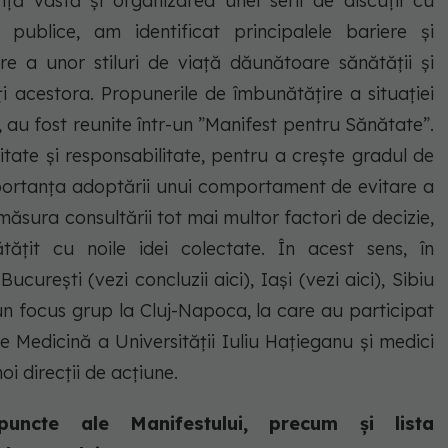
nță vastă și organizarea unei serii de discuții cu
 publice, am identificat principalele bariere și
e a unor stiluri de viață dăunătoare sănătății și
i acestora. Propunerile de îmbunătățire a situației
 au fost reunite într-un ”Manifest pentru Sănătate”.
itate și responsabilitate, pentru a crește gradul de
importanța adoptării unui comportament de evitare a
măsura consultării tot mai multor factori de decizie,
tățit cu noile idei colectate. În acest sens, în
ucurești (vezi concluzii aici), Iași (vezi aici), Sibiu
t un focus grup la Cluj-Napoca, la care au participat
e Medicină a Universității Iuliu Hațieganu și medici
noi direcții de acțiune.
uncte ale Manifestului, precum și lista