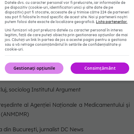
Datele dvs. cu caracter personal vor fi prelucrate, iar informațiile de
pe dispozitiv (cookie-uri, identificatori unici și alte date de pe
dispozitiv) pot fi stocate, accesate de și trimise către 224 de parteneri
atea de Medicină Sportivă
sau pot fi folosite în mod specific de acest site. Noi și partenerii noștri
putem folosi date exacte de localizare geografică.
Lista partenerilor.
Unii furnizori vă pot prelucra datele cu caracter personal în interes
 Național de Cercetare pentru Sport
legitim, față de care puteți obiecta prin gestionarea opțiunilor de mai
jos. Căutați un link în partea de jos a acestei pagini pentru a gestiona
sau a vă retrage consimțământul în setările de confidențialitate și
 Toxicologie clinică, UMF București
cookie-uri.
Gestionați opțiunile
Consimțământ
luj, sociolog Institutul Argument
președinte al Agenției Naționale a Medicamentului și
ia (ANMDMR)
ea din București, jurnalist DC News