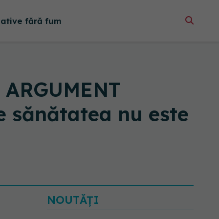
native fără fum
și ARGUMENT
re sănătatea nu este
NOUTĂȚI