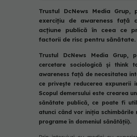
Trustul DcNews Media Grup, p
exercițiu de awareness față 
acțiune publică în ceea ce pr
factorii de risc pentru sănătate.
Trustul DcNews Media Grup, p
cercetare sociologică și think 
awareness față de necesitatea int
ce privește reducerea expunerii in
Scopul demersului este crearea une
sănătate publică, ce poate fi util
atunci când vor iniția schimbările 
programe în domeniul sănătății).