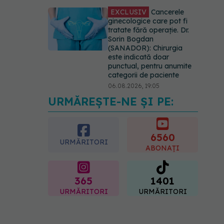
EXCLUSIV
Cancerele
ginecologice care pot fi
tratate fără operație. Dr.
Sorin Bogdan
(SANADOR): Chirurgia
este indicată doar
punctual, pentru anumite
categorii de paciente
06.08.2026, 19:05
URMĂREȘTE-NE ȘI PE:
EXCLUSIV
Brahiterapie
vs radioterapie externă în
cancerul ginecologic. Dr.
Sorin Bogdan (SANADOR)
6560
URMĂRITORI
explică diferența și cum
ABONAȚI
acționează tratamentul
06.08.2026, 22:49
365
1401
URMĂRITORI
URMĂRITORI