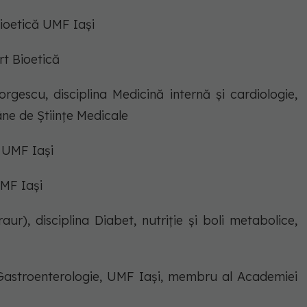
bioetică UMF Iași
ert Bioetică
orgescu, disciplina Medicină internă și cardiologie,
e de Științe Medicale
, UMF Iași
UMF Iași
raur), disciplina Diabet, nutriție și boli metabolice,
na Gastroenterologie, UMF Iași, membru al Academiei