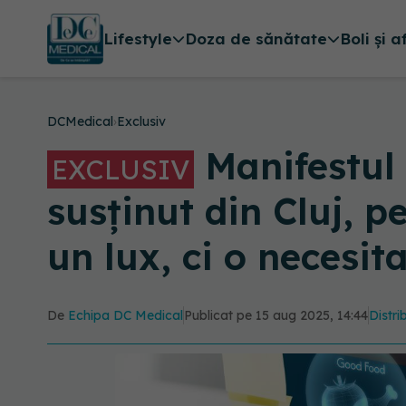
Lifestyle
Doza de sănătate
Boli și a
DCMedical
›
Exclusiv
Manifestul
EXCLUSIV
susținut din Cluj, 
un lux, ci o necesit
De
Echipa DC Medical
Publicat pe 15 aug 2025, 14:44
Distri