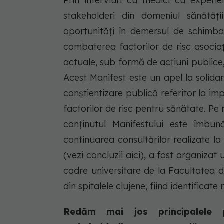
Prin interviuri cu medici cu experie
stakeholderi din domeniul sănătății
oportunități în demersul de schimbar
combaterea factorilor de risc asociaț
actuale, sub formă de acțiuni publice,
Acest Manifest este un apel la solidar
conștientizare publică referitor la 
factorilor de risc pentru sănătate. Pe 
conținutul Manifestului este îmbună
continuarea consultărilor realizate la B
(vezi concluzii aici), a fost organiza
cadre universitare de la Facultatea d
din spitalele clujene, fiind identificate 
Redăm mai jos principalele p