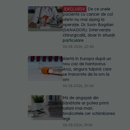
EXCLUSIV
De ce unele
paciente cu cancer de col
uterin nu mai ajung la
operație. Dr. Sorin Bogdan
(SANADOR): Intervenția
chirurgicală, doar în situații
particulare
06.08.2026, 20:45
Alertă în Europa după un
nou caz de hantavirus
Anzi, singura tulpină care
se transmite de la om la
om
06.08.2026, 20:06
Mii de angajați din
Sănătate ar putea primi
salarii mai mari.
Sindicatele cer schimbarea
legii
06.08.2026, 19:26