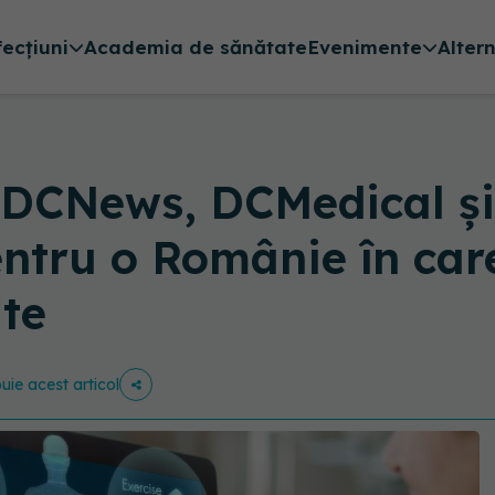
fecțiuni
Academia de sănătate
Evenimente
Alter
 DCNews, DCMedical 
pentru o Românie în ca
ate
buie acest articol