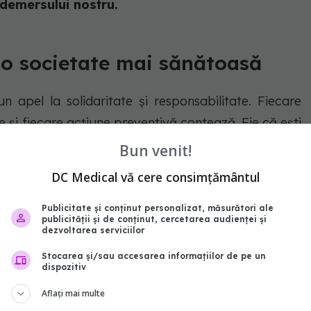
 demersului nostru.
 o societate mai sănătoasă
 apel la solidaritate și responsabilitate. Fiecare
 și fiecare acțiune preventivă contează. Fie că ești
lu cetățean, contribuția ta poate face diferența!
Bun venit!
re sănătatea publică nu este un lux, ci o realitate
DC Medical vă cere consimțământul
Publicitate și conținut personalizat, măsurători ale
publicității și de conținut, cercetarea audienței și
i Manifestului pentru Sănătate:
dezvoltarea serviciilor
Stocarea și/sau accesarea informațiilor de pe un
nătate publică
dispozitiv
Aflați mai multe