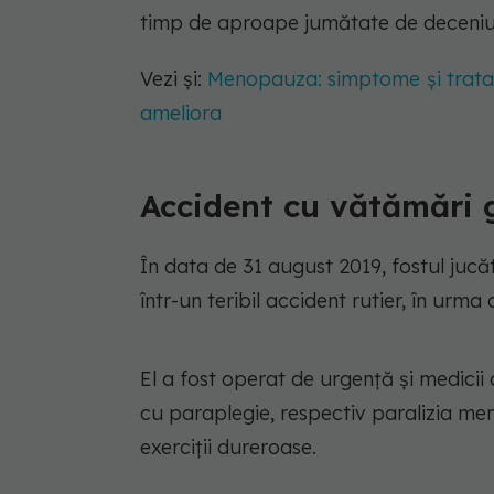
timp de aproape jumătate de deceniu a
Vezi și:
Menopauza: simptome și trata
ameliora
Accident cu vătămări 
În data de 31 august 2019, fostul jucă
într-un teribil accident rutier, în urm
El a fost operat de urgență și medicii a
cu paraplegie, respectiv paralizia me
exerciții dureroase.