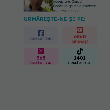
acceptare: Corpul
fiecăruia spune o poveste
05.08.2026, 21:23
URMĂREȘTE-NE ȘI PE:
Medicii de la Fundeni
demontează unul dintre
cele mai răspândite mituri
despre diabet
6560
URMĂRITORI
06.08.2026, 11:52
ABONAȚI
365
1401
URMĂRITORI
URMĂRITORI