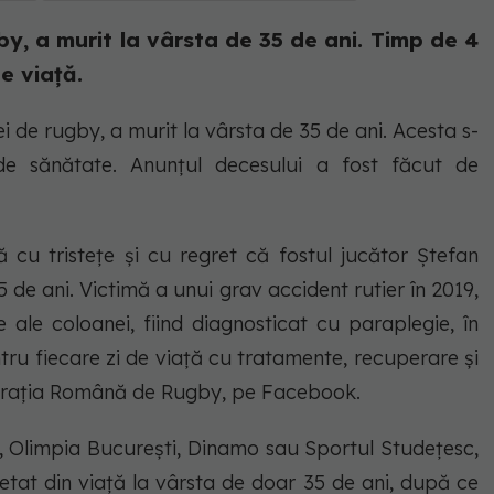
by, a murit la vârsta de 35 de ani. Timp de 4
e viață.
ei de rugby, a murit la vârsta de 35 de ani. Acesta s-
e sănătate. Anunțul decesului a fost făcut de
u tristețe și cu regret că fostul jucător Ștefan
5 de ani. Victimă a unui grav accident rutier în 2019,
e ale coloanei, fiind diagnosticat cu paraplegie, în
ntru fiecare zi de viață cu tratamente, recuperare și
ederația Română de Rugby, pe Facebook.
a, Olimpia București, Dinamo sau Sportul Studețesc,
etat din viață la vârsta de doar 35 de ani, după ce