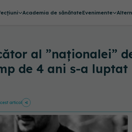
fecțiuni
Academia de sănătate
Evenimente
Alter
cător al ”naționalei” d
mp de 4 ani s-a luptat 
cest articol