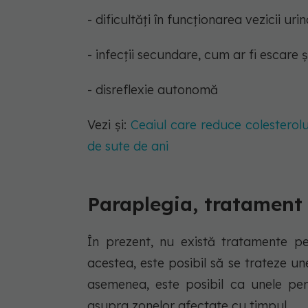
- dificultăți în funcționarea vezicii urin
- infecții secundare, cum ar fi escare ș
- disreflexie autonomă
Vezi și:
Ceaiul care reduce colesterolul
de sute de ani
Paraplegia, tratament
În prezent, nu există tratamente p
acestea, este posibil să se trateze un
asemenea, este posibil ca unele per
asupra zonelor afectate cu timpul.