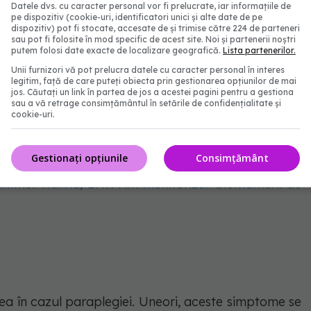
Datele dvs. cu caracter personal vor fi prelucrate, iar informațiile de
pe dispozitiv (cookie-uri, identificatori unici și alte date de pe
dispozitiv) pot fi stocate, accesate de și trimise către 224 de parteneri
sau pot fi folosite în mod specific de acest site. Noi și partenerii noștri
putem folosi date exacte de localizare geografică.
Lista partenerilor.
care afectează mai ales mișcarea părții inferioare a
Unii furnizori vă pot prelucra datele cu caracter personal în interes
 pot fi incapabile să își miște în mod voluntar
legitim, față de care puteți obiecta prin gestionarea opțiunilor de mai
jos. Căutați un link în partea de jos a acestei pagini pentru a gestiona
 abdomenul. Unele persoane suferă de paraplegie
sau a vă retrage consimțământul în setările de confidențialitate și
cookie-uri.
paralizia afectează doar un singur picior.
Gestionați opțiunile
Consimțământ
renunțarea la fumat, în cazul celor care au trecut la
Summer Hanna, BAT: Am monitorizat biomarkerii de
a în cazul paraplegiei. Uneori, aceste simptome se