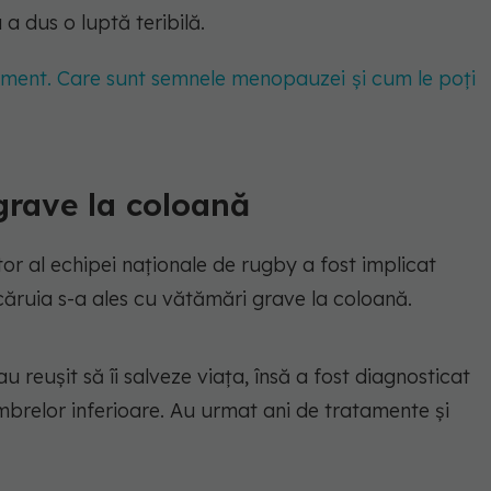
 dus o luptă teribilă.
ment. Care sunt semnele menopauzei și cum le poți
grave la coloană
tor al echipei naționale de rugby a fost implicat
a căruia s-a ales cu vătămări grave la coloană.
u reușit să îi salveze viața, însă a fost diagnosticat
mbrelor inferioare. Au urmat ani de tratamente și