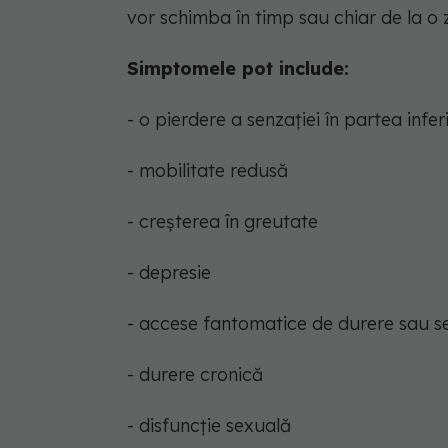
vor schimba în timp sau chiar de la o zi
Simptomele pot include:
- o pierdere a senzației în partea infe
- mobilitate redusă
- creșterea în greutate
- depresie
- accese fantomatice de durere sau se
- durere cronică
- disfuncție sexuală