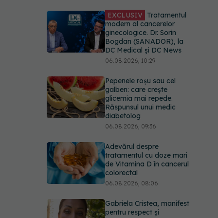
EXCLUSIV
Tratamentul
modern al cancerelor
ginecologice. Dr. Sorin
Bogdan (SANADOR), la
DC Medical și DC News
06.08.2026, 10:29
Pepenele roșu sau cel
galben: care crește
glicemia mai repede.
Răspunsul unui medic
diabetolog
06.08.2026, 09:36
Adevărul despre
tratamentul cu doze mari
de Vitamina D în cancerul
colorectal
06.08.2026, 08:06
Gabriela Cristea, manifest
pentru respect și