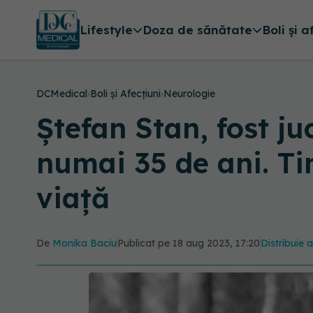
Lifestyle
Doza de sănătate
Boli și a
DCMedical
›
Boli și Afecțiuni
›
Neurologie
Ștefan Stan, fost ju
numai 35 de ani. Ti
viață
De
Monika Baciu
Publicat pe 18 aug 2023, 17:20
Distribuie a