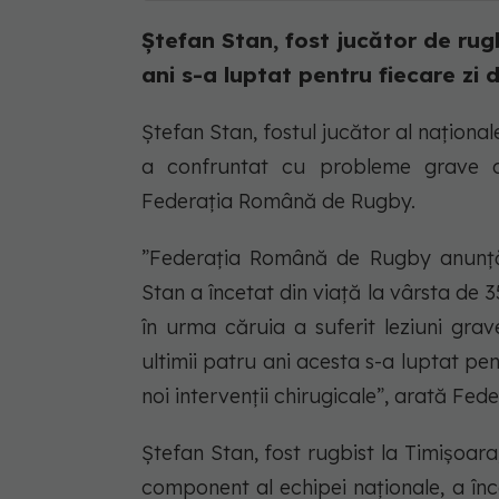
Ștefan Stan, fost jucător de rug
ani s-a luptat pentru fiecare zi d
Ștefan Stan, fostul jucător al național
a confruntat cu probleme grave d
Federația Română de Rugby.
”Federația Română de Rugby anunță c
Stan a încetat din viață la vârsta de 3
în urma căruia a suferit leziuni grav
ultimii patru ani acesta s-a luptat pe
noi intervenții chirugicale”, arată F
Ștefan Stan, fost rugbist la Timișoar
component al echipei naționale, a înc