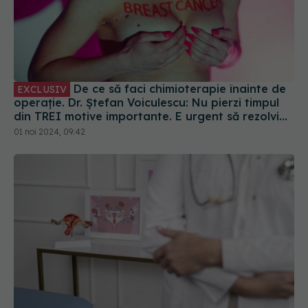
De ce să faci chimioterapie înainte de
EXCLUSIV
operație. Dr. Ștefan Voiculescu: Nu pierzi timpul
din TREI motive importante. E urgent să rezolvi
metastazele
01 noi 2024, 09:42