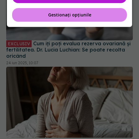
Gestionați opțiunile
Cum îți poți evalua rezerva ovariană și
EXCLUSIV
fertilitatea. Dr. Lucia Luchian: Se poate recolta
oricând
24 iun 2025, 10:07