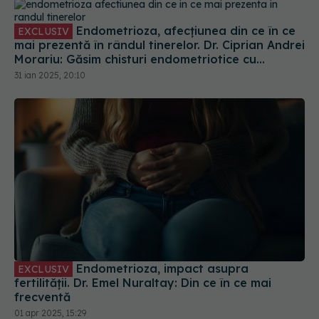
Endometrioza, afecțiunea din ce în ce
EXCLUSIV
mai prezentă în rândul tinerelor. Dr. Ciprian Andrei
Morariu: Găsim chisturi endometriotice cu
dimensiuni și volum crescut
31 ian 2025, 20:10
Endometrioza, impact asupra
EXCLUSIV
fertilității. Dr. Emel Nuraltay: Din ce în ce mai
frecventă
01 apr 2025, 15:29