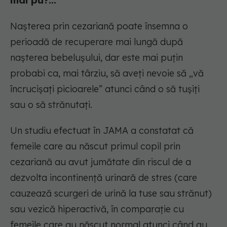
mai pu?...
Nașterea prin cezariană poate însemna o
perioadă de recuperare mai lungă după
nașterea bebelușului, dar este mai puțin
probabi ca, mai târziu, să aveți nevoie să „vă
încrucișați picioarele” atunci când o să tușiți
sau o să strănutați.
Un studiu efectuat în JAMA a constatat că
femeile care au născut primul copil prin
cezariană au avut jumătate din riscul de a
dezvolta incontinență urinară de stres (care
cauzează scurgeri de urină la tuse sau strănut)
sau vezică hiperactivă, în comparație cu
femeile care au născut normal atunci când au