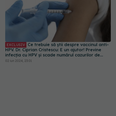
Ce trebuie să știi despre vaccinul anti-
EXCLUSIV
HPV. Dr. Ciprian Cristescu: E un ajutor! Previne
infecția cu HPV și scade numărul cazurilor de
cancer de col uterin
02 iun 2024, 23:01