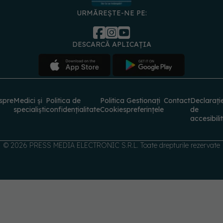
URMĂREȘTE-NE PE:
DESCARCĂ APLICAȚIA
spre
Medici și
Politica de
Politica
Gestionați
Contact
Declarați
specialiști
confidențialitate
Cookies
preferințele
de
accesibili
© 2026 PRESS MEDIA ELECTRONIC S.R.L. Toate drepturile rezervate