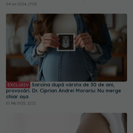
anestezia peridurală
04 iun 2024, 17:03
Sarcina după vârsta de 30 de ani,
EXCLUSIV
provocări. Dr. Ciprian Andrei Morariu: Nu merge
chiar așa
01 feb 2025, 22:21