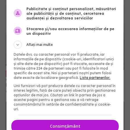
Publicitate și conținut personalizat, măsurători
ale publicității și de conținut, cercetarea
audienței și dezvoltarea serviciilor
Stocarea și/sau accesarea informațiilor de pe
un dispozitiv
Aflați mai multe
Datele dvs. cu caracter personal vor fi prelucrate, iar
informațiile de pe dispozitiv (cookie-uri, identificatori unici
și alte date de pe dispozitiv) pot fi stocate, accesate de și
trimise către 224 de parteneri sau pot fi folosite în mod
Problema alarmantă de sănătate a
specific de acest site. Noi și partenerii noștri putem folosi
EXCLUSIV
date exacte de localizare geografică.
Lista partenerilor.
adolescentelor. Dr. Ciprian Cristescu: Nici măcar
buletin nu au
Unii furnizori vă pot prelucra datele cu caracter personal în
interes legitim, față de care puteți obiecta prin gestionarea
06 iun 2024, 23:47
opțiunilor de mai jos. Căutați un link în partea de jos a
acestei pagini pentru a gestiona sau a vă retrage
consimțământul în setările de confidențialitate și cookie-
uri.
Consimțământ