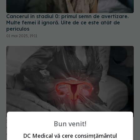
Cancerul în stadiul 0: primul semn de avertizare.
Multe femei îl ignoră. Uite de ce este atât de
periculos
01 mai 2025, 19:11
Sindromul ovarelor polichistice: simptomele
Bun venit!
ascunse. "Este o afecțiune foarte neînțeleasă"
04 iul 2024, 17:43
DC Medical vă cere consimțământul