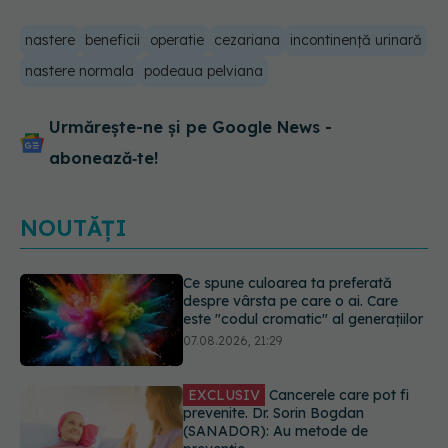
nastere
beneficii
operatie
cezariana
incontinență urinară
nastere normala
podeaua pelviana
Urmărește-ne și pe Google News -
abonează‑te!
NOUTĂȚI
EXCLUSIV
Cancerele care pot fi
prevenite. Dr. Sorin Bogdan
(SANADOR): Au metode de
prevenție
07.08.2026, 20:09
Testul din deget care ar putea
indica riscul pentru 8 boli majore