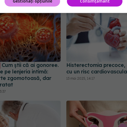
Gestionați opțiunile
Consimțământ
Cum știi că ai gonoree.
Histerectomia precoce,
 pe lenjeria intimă:
cu un risc cardiovascula
rte zgomotoasă, dar
13 mai 2025, 14:17
tratat
3:37