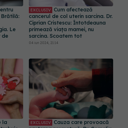
entru
Cum afectează
EXCLUSIV
Brătilă:
cancerul de col uterin sarcina. Dr.
Ciprian Cristescu: Întotdeauna
gia. Le
primează viața mamei, nu
r de
sarcina. Scoatem tot
04 iun 2024, 21:14
 la
Cauza care provoacă
EXCLUSIV