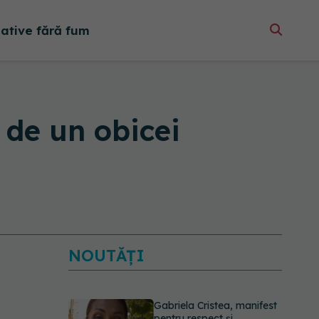
native fără fum
 de un obicei
NOUTĂȚI
Gabriela Cristea, manifest
pentru respect și