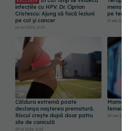
În cât timp se vindecă
Terapiil
EXCLUSIV
infecțiile cu HPV. Dr. Ciprian
menopauz
Cristescu: Ajung să facă leziuni
pe termen
pe col și cancer
15 sep 2024, 
14 iun 2024, 12:03
Căldura extremă poate
Mamograf
declanșa nașterea prematură.
femeile c
Riscul crește după doar patru
28 mai 2025, 
zile de caniculă
09 iul 2026, 11:53