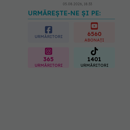
05.08.2026, 18:33
URMĂREȘTE-NE ȘI PE:
Adevărul despre
tratamentul cu doze mari
de Vitamina D în cancerul
colorectal
6560
URMĂRITORI
06.08.2026, 08:06
ABONAȚI
365
1401
URMĂRITORI
URMĂRITORI