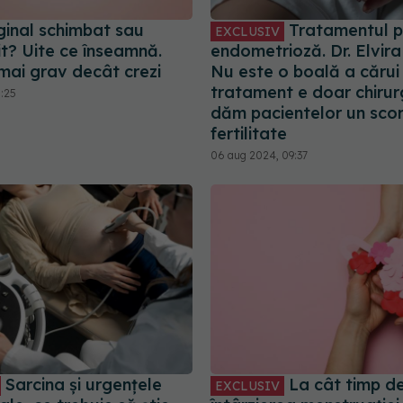
ginal schimbat sau
Tratamentul p
EXCLUSIV
t? Uite ce înseamnă.
endometrioză. Dr. Elvira 
mai grav decât crezi
Nu este o boală a cărui
tratament e doar chirur
0:25
dăm pacientelor un sco
fertilitate
06 aug 2024, 09:37
Sarcina și urgențele
La cât timp de
EXCLUSIV