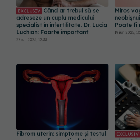
Când ar trebui să se
Miros va
EXCLUSIV
adreseze un cuplu medicului
neobișnui
specialist în infertilitate. Dr. Lucia
Poate fi 
Luchian: Foarte important
19 iun 2025, 1
27 iun 2025, 12:33
Fibrom uterin: simptome și testul
EXCLUSIV