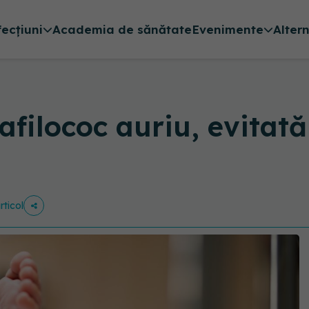
fecțiuni
Academia de sănătate
Evenimente
Alter
filococ auriu, evitată
rticol