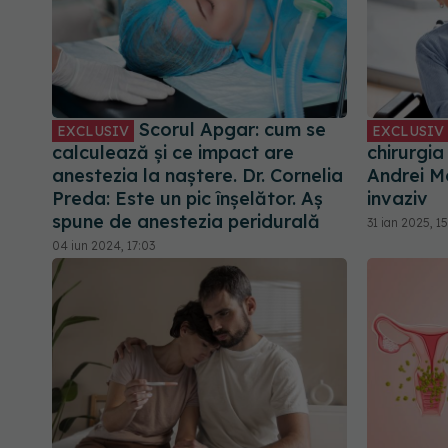
Scorul Apgar: cum se
EXCLUSIV
EXCLUSIV
calculează și ce impact are
chirurgia
anestezia la naștere. Dr. Cornelia
Andrei M
Preda: Este un pic înșelător. Aș
invaziv
spune de anestezia peridurală
31 ian 2025, 15
04 iun 2024, 17:03