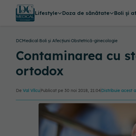
Lifestyle
Doza de sănătate
Boli și a
DCMedical
›
Boli și Afecțiuni
›
Obstetrică-ginecologie
Contaminarea cu sta
ortodox
De
Val Vîlcu
Publicat pe 30 noi 2018, 21:04
Distribuie acest a