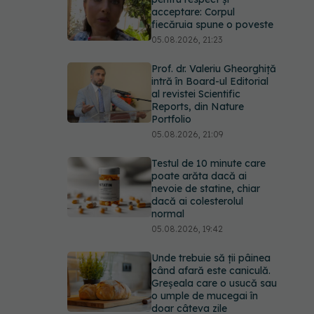
acceptare: Corpul
fiecăruia spune o poveste
05.08.2026, 21:23
Prof. dr. Valeriu Gheorghiță
intră în Board-ul Editorial
al revistei Scientific
Reports, din Nature
Portfolio
05.08.2026, 21:09
Testul de 10 minute care
poate arăta dacă ai
nevoie de statine, chiar
dacă ai colesterolul
normal
05.08.2026, 19:42
Unde trebuie să ții pâinea
când afară este caniculă.
Greșeala care o usucă sau
o umple de mucegai în
doar câteva zile