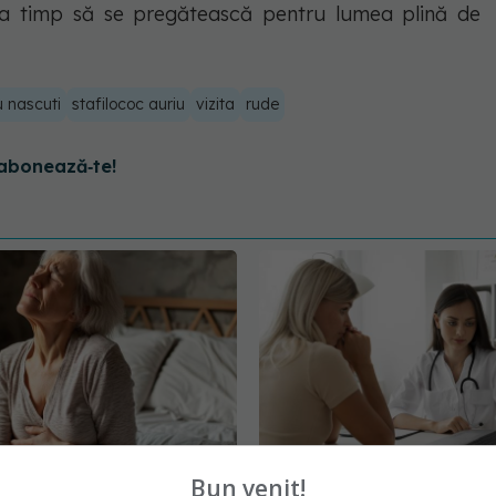
ea timp să se pregătească pentru lumea plină de
 nascuti
stafilococ auriu
vizita
rude
abonează‑te!
Bun venit!