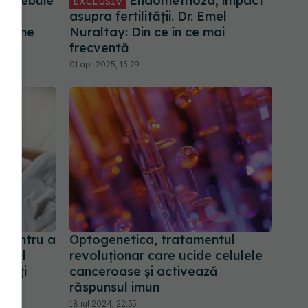
e trebuie
Endometrioza, impact
EXCLUSIV
asupra fertilității. Dr. Emel
obleme
Nuraltay: Din ce în ce mai
frecventă
01 apr 2025, 15:29
 pentru a
Optogenetica, tratamentul
 Emel
revoluționar care ucide celulele
ltăți
canceroase și activează
răspunsul imun
18 iul 2024, 22:35