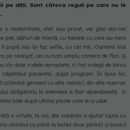
i pe alții. Sunt câteva reguli pe care nu le
.
 o maternitate, stat sau privat, vei găsi doi-trei
 pe pat, alături de mamă, cu hainele cu care au mers
 îl pupă sau își fac selfie, cu cel mic. Oamenii mai
ns pe cearșaf, cei cu bani umplu camera de flori. Și
i nu vin doar rudele apropiate, ci toți colegii de birou
a căpătâiul pacientei, după program. În lipsa lor,
ă schimbă germeni cu alte mămici, din alte rezerve:
ului obligatoriu la internare a fost abandonată, în
 prima baie după ultima ploaie care le-a udat.
tă o virtute, la noi, dar credința a ajutat lupta cu
 era obiceiul ca până la botez doar părinții și bunicii