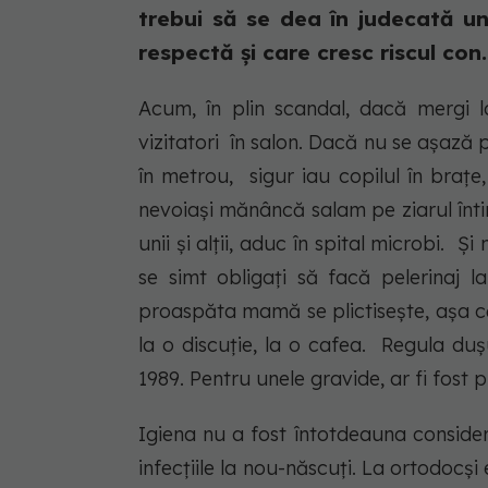
trebui să se dea în judecată uni
respectă și care cresc riscul con..
Acum, în plin scandal, dacă mergi la
vizitatori în salon. Dacă nu se așază
în metrou, sigur iau copilul în brațe,
nevoiași mănâncă salam pe ziarul înti
unii și alții, aduc în spital microbi. Ș
se simt obligați să facă pelerinaj l
proaspăta mamă se plictisește, așa c
la o discuție, la o cafea. Regula duș
1989. Pentru unele gravide, ar fi fost
Igiena nu a fost întotdeauna considera
infecțiile la nou-născuți. La ortodocși