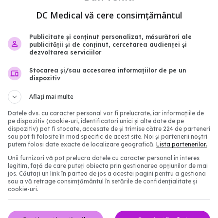
e hormonale pentru
Analiza pe car
EXCLUSIV
ă, analizate. Efectele
să o faci anual. Dr. Emel
DC Medical vă cere consimțământul
 lung, incerte
Nuraltay: Depistăm pr
08:43
28 mar 2025, 12:21
Publicitate și conținut personalizat, măsurători ale
publicității și de conținut, cercetarea audienței și
dezvoltarea serviciilor
Stocarea și/sau accesarea informațiilor de pe un
dispozitiv
Aflați mai multe
Datele dvs. cu caracter personal vor fi prelucrate, iar informațiile de
pe dispozitiv (cookie-uri, identificatori unici și alte date de pe
dispozitiv) pot fi stocate, accesate de și trimise către 224 de parteneri
sau pot fi folosite în mod specific de acest site. Noi și partenerii noștri
putem folosi date exacte de localizare geografică.
Lista partenerilor.
Unii furnizori vă pot prelucra datele cu caracter personal în interes
legitim, față de care puteți obiecta prin gestionarea opțiunilor de mai
ia nu vede cancerul la
Vârsta optimă
EXCLUSIV
jos. Căutați un link în partea de jos a acestei pagini pentru a gestiona
u sâni denși. RMN-ul, da
rămâne însărcinată. Dr.
sau a vă retrage consimțământul în setările de confidențialitate și
cookie-uri.
Nuraltay: Întâlnim dificu
16:55
25 mar 2025, 16:26