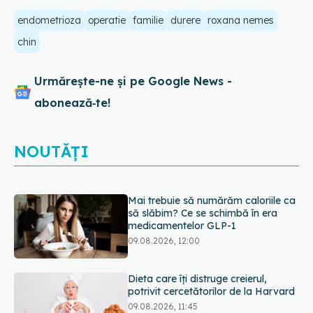
endometrioza
operatie
familie
durere
roxana nemes
chin
Urmărește-ne și pe Google News -
abonează‑te!
NOUTĂȚI
Dieta care îți distruge creierul,
potrivit cercetătorilor de la Harvard
09.08.2026, 11:45
Cum folosești uleiul esențial de
rozmarin pentru a opri căderea
părului