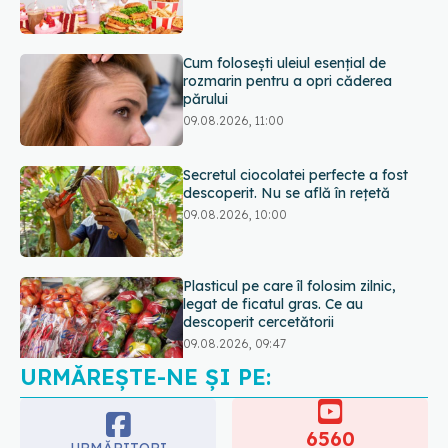
09.08.2026, 11:00
Secretul ciocolatei perfecte a fost
descoperit. Nu se află în rețetă
09.08.2026, 10:00
Plasticul pe care îl folosim zilnic,
legat de ficatul gras. Ce au
descoperit cercetătorii
09.08.2026, 09:47
Mai trebuie să numărăm caloriile ca
să slăbim? Ce se schimbă în era
medicamentelor GLP-1
09.08.2026, 12:00
URMĂREȘTE-NE ȘI PE:
6560
URMĂRITORI