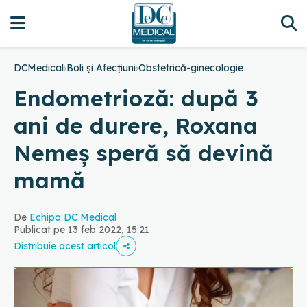
DCMedical
›
Boli și Afecțiuni
›
Obstetrică-ginecologie
Endometrioză: după 3
ani de durere, Roxana
Nemeș speră să devină
mamă
De
Echipa DC Medical
Publicat pe 13 feb 2022, 15:21
Distribuie acest articol