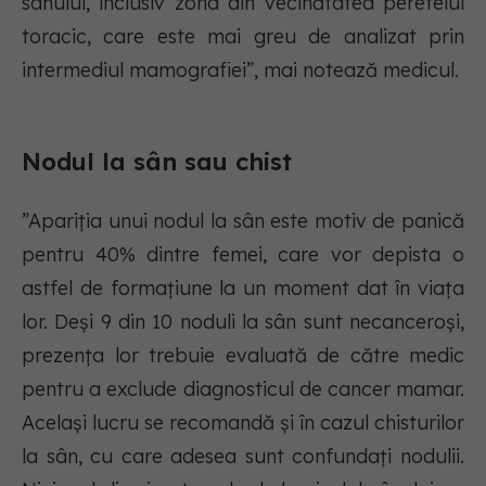
sânului, inclusiv zona din vecinătatea peretelui
toracic, care este mai greu de analizat prin
intermediul mamografiei”, mai notează medicul.
Nodul la sân sau chist
”Apariția unui nodul la sân este motiv de panică
pentru 40% dintre femei, care vor depista o
astfel de formaţiune la un moment dat în viaţa
lor. Deşi 9 din 10 noduli la sân sunt necanceroși,
prezenţa lor trebuie evaluată de către medic
pentru a exclude diagnosticul de cancer mamar.
Acelaşi lucru se recomandă şi în cazul chisturilor
la sân, cu care adesea sunt confundaţi nodulii.