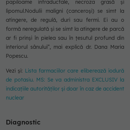
papiloame intraductale, necroza grasă şi
lipomul.Nodulii maligni (canceroşi) se simt la
atingere, de regulă, duri sau fermi. Ei au o
formă neregulată şi se simt la atingere de parcă
ar fi prinşi în pielea sau în ţesutul profund din
interiorul sânului”, mai explică dr. Dana Maria
Popescu.
Vezi și:
Lista farmaciilor care eliberează iodură
de potasiu. MS: Se va administra EXCLUSIV la
indicațiile autorităților și doar în caz de accident
nuclear
Diagnostic