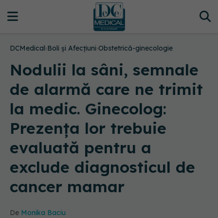
DCMedical
›
Boli și Afecțiuni
›
Obstetrică-ginecologie
Nodulii la sâni, semnale
de alarmă care ne trimit
la medic. Ginecolog:
Prezenţa lor trebuie
evaluată pentru a
exclude diagnosticul de
cancer mamar
De
Monika Baciu