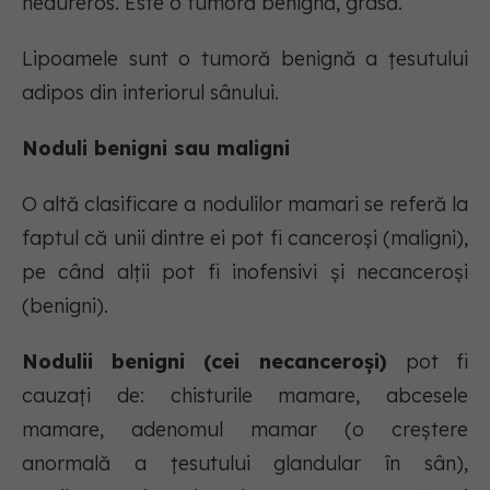
nedureros. Este o tumoră benignă, grasă.
Lipoamele sunt o tumoră benignă a ţesutului
adipos din interiorul sânului.
Noduli benigni sau maligni
O altă clasificare a nodulilor mamari se referă la
faptul că unii dintre ei pot fi canceroşi (maligni),
pe când alţii pot fi inofensivi şi necanceroși
(benigni).
Nodulii benigni (cei necanceroși)
pot fi
cauzaţi de: chisturile mamare, abcesele
mamare, adenomul mamar (o creştere
anormală a ţesutului glandular în sân),