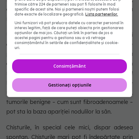
trimise către 224 de parteneri sau pot fi folosite în mod
cu margini bine definite, cauzat de înmulţirea
specific de acest site. Noi și partenerii noștri putem folosi
date exacte de localizare geografică.
Lista partenerilor.
necontrolată a celulelor mamare.
Unii furnizori vă pot prelucra datele cu caracter personal în
interes legitim, față de care puteți obiecta prin gestionarea
opțiunilor de mai jos. Căutați un link în partea de jos a
Uneori, pe lângă noduli, zona devine roşiatică şi
acestei pagini pentru a gestiona sau a vă retrage
consimțământul în setările de confidențialitate și cookie-
are o textură cu aspect de ”coajă de
uri.
portocală”. Prezenţa unui nodul este adesea
asociată cu apariţia cancerului mamar. Însă un
Consimțământ
nodul nu înseamnă întotdeauna cancer!
Dezechilibrele hormonale, infecţiile – cum este
Gestionați opțiunile
mastita în timpul alăptării, traumatismele,
tumorile benigne – cum sunt fibroadenoamele –
pot sta la baza apariţiei nodulilor la sân.
Chisturile, în special cele mici, dispar adesea
spontan. Chisturile mari pot fi îndepărtate prin