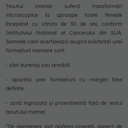
Ţesutul mamar suferă transformări
microscopice la aproape toate femeile
începând cu vârsta de 30 de ani, conform
Institutului Naţional al Cancerului din SUA.
Semnele care avertizează asupra existenţei unei
formaţiuni mamare sunt:
- sâni dureroşi sau sensibili
- apariția unei formaţiuni cu margini bine
definite
- zonă îngroşată şi proeminentă faţă de restul
ţesutului mamar
”De asemenea, pot apărea roşeaţă, aspect de