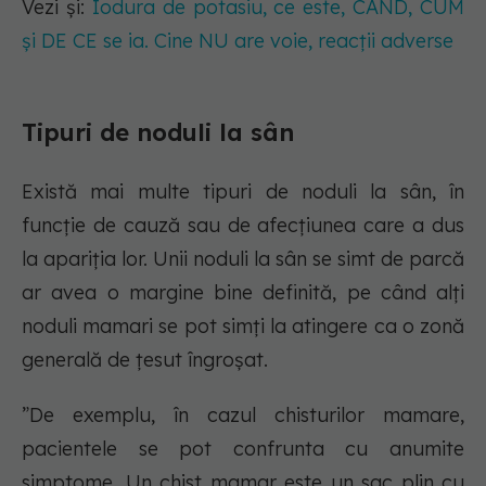
Vezi și:
Iodura de potasiu, ce este, CÂND, CUM
și DE CE se ia. Cine NU are voie, reacţii adverse
Tipuri de noduli la sân
Există mai multe tipuri de noduli la sân, în
funcţie de cauză sau de afecţiunea care a dus
la apariţia lor. Unii noduli la sân se simt de parcă
ar avea o margine bine definită, pe când alţi
noduli mamari se pot simţi la atingere ca o zonă
generală de ţesut îngroşat.
”De exemplu, în cazul chisturilor mamare,
pacientele se pot confrunta cu anumite
simptome. Un chist mamar este un sac plin cu