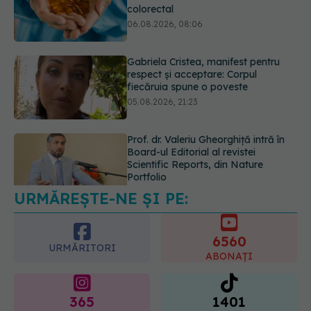
fiecăruia spune o poveste
05.08.2026, 21:23
Prof. dr. Valeriu Gheorghiță intră în
Board-ul Editorial al revistei
Scientific Reports, din Nature
Portfolio
05.08.2026, 21:09
EXCLUSIV
Tratamentul modern al
cancerelor ginecologice. Dr. Sorin
Bogdan (SANADOR), la DC Medical
și DC News
06.08.2026, 10:29
URMĂREȘTE-NE ȘI PE:
6560
URMĂRITORI
ABONAȚI
365
1401