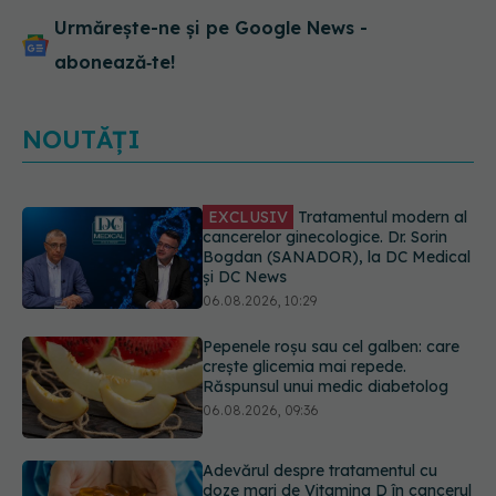
Urmărește-ne și pe Google News -
abonează‑te!
NOUTĂȚI
Pepenele roșu sau cel galben: care
crește glicemia mai repede.
Răspunsul unui medic diabetolog
06.08.2026, 09:36
Adevărul despre tratamentul cu
doze mari de Vitamina D în cancerul
colorectal
06.08.2026, 08:06
Gabriela Cristea, manifest pentru
respect și acceptare: Corpul