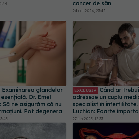
cancer de sân
0:54
24 oct 2024, 23:42
Examinarea glandelor
Când ar trebui
EXCLUSIV
esențială. Dr. Emel
adreseze un cuplu medic
: Să ne asigurăm că nu
specialist în infertilitate
ormațiuni. Pot degenera
Luchian: Foarte importa
13:43
27 iun 2025, 12:33