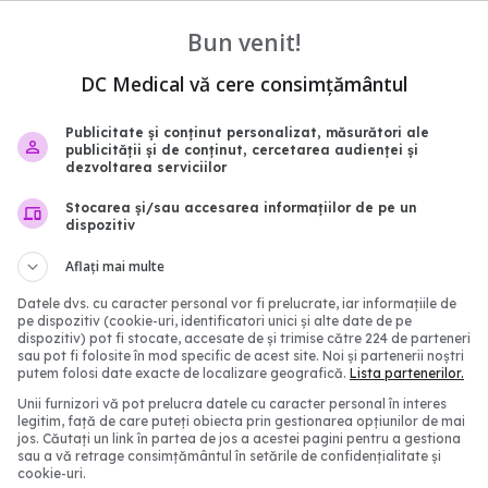
Bun venit!
DC Medical vă cere consimțământul
 ginecologice la
Endometrioza,
EXCLUSIV
ă – De la simptome
asupra fertilității. Dr. Em
Publicitate și conținut personalizat, măsurători ale
a semne anormale ale
Nuraltay: Din ce în ce m
publicității și de conținut, cercetarea audienței și
dezvoltarea serviciilor
scunse
frecventă
4:39
01 apr 2025, 15:29
Stocarea și/sau accesarea informațiilor de pe un
dispozitiv
Aflați mai multe
Datele dvs. cu caracter personal vor fi prelucrate, iar informațiile de
pe dispozitiv (cookie-uri, identificatori unici și alte date de pe
dispozitiv) pot fi stocate, accesate de și trimise către 224 de parteneri
sau pot fi folosite în mod specific de acest site. Noi și partenerii noștri
putem folosi date exacte de localizare geografică.
Lista partenerilor.
Unii furnizori vă pot prelucra datele cu caracter personal în interes
legitim, față de care puteți obiecta prin gestionarea opțiunilor de mai
jos. Căutați un link în partea de jos a acestei pagini pentru a gestiona
sau a vă retrage consimțământul în setările de confidențialitate și
cookie-uri.