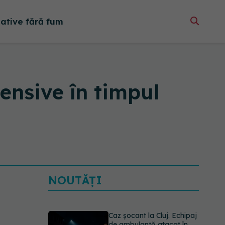
native fără fum
tensive în timpul
NOUTĂȚI
Caz șocant la Cluj. Echipaj
de ambulanță atacat în