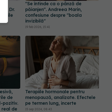
"Se întinde ca o pânză de
ate. Dr.
păianjen". Andreea Marin,
rurile
confesiune despre "boala
invizibilă"
19 feb 2026, 15:41
esivă,
Terapiile hormonale pentru
ile de
menopauză, analizate. Efectele
pozitiv.
pe termen lung, incerte
 real de
15 sep 2024, 08:43