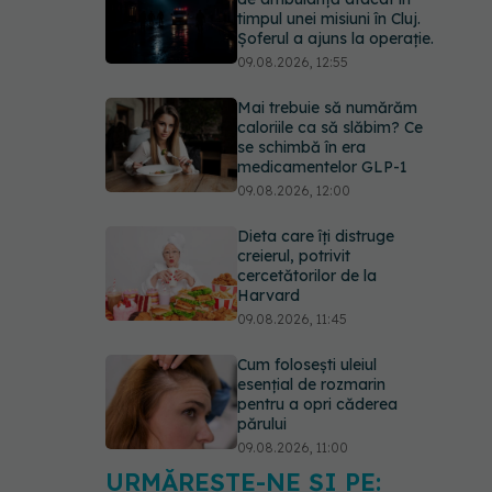
timpul unei misiuni în Cluj.
Șoferul a ajuns la operație.
09.08.2026, 12:55
Mai trebuie să numărăm
caloriile ca să slăbim? Ce
se schimbă în era
medicamentelor GLP-1
09.08.2026, 12:00
Dieta care îți distruge
creierul, potrivit
cercetătorilor de la
Harvard
09.08.2026, 11:45
Cum folosești uleiul
esențial de rozmarin
pentru a opri căderea
părului
09.08.2026, 11:00
URMĂREȘTE-NE ȘI PE: