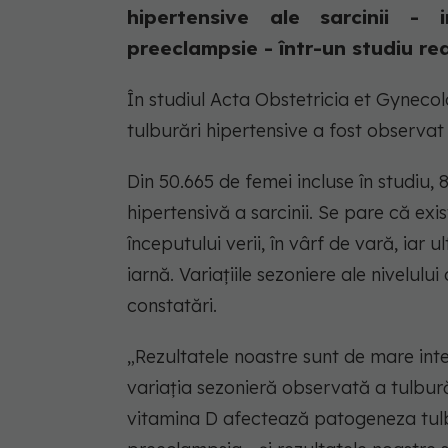
hipertensive ale sarcinii - 
preeclampsie - într-un studiu rea
În studiul Acta Obstetricia et Gyneco
tulburări hipertensive a fost observat
Din 50.665 de femei incluse în studiu,
hipertensivă a sarcinii. Se pare că exis
începutului verii, în vârf de vară, iar 
iarnă. Variațiile sezoniere ale nivelul
constatări.
„Rezultatele noastre sunt de mare int
variația sezonieră observată a tulbur
vitamina D afectează patogeneza tulbur