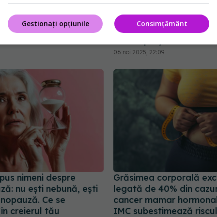
a obezității, impact
Cum se pune
EXCLUSIV
rolapsului organelor
diagnosticul de infertilit
Gestionați opțiunile
Consimțământ
Andreas Vythoulkas: Luc
sunt împărțite
20:07
06 noi 2025, 22:09
spus nimeni despre
Grăsimea corporală exc
ă: nu ești nebună, ești
legată de 40% din cazur
enopauză. Ce se
cancer mamar hormonal-
în creierul tău
IMC subestimează riscul