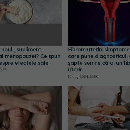
 noul „supliment-
Fibrom uterin: simptome 
al menopauzei? Ce spun
care pune diagnosticul.
espre efectele sale
șapte semne că ai un fi
uterin
0:55
16 aug 2024, 13:50