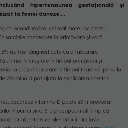
incluzând hipertensiunea gestațională și
lizat la femei daneze....
logica Scandinavica, cel mai mare risc pentru
 în sarcinile concepute în primăvară și vară.
 8,5% au fost diagnosticate cu o tulburare
tă un risc în creștere în timpul primăverii și
ulterior a scăzut constant în timpul toamnei, până la
ui de vitamina D pot ajuta la explicarea acestor
eres, deoarece vitamina D poate să fi provocat
ărilor hipertensive. S-a presupus mult timp că
ărilor hipertensive ale sarcinii - inclusiv