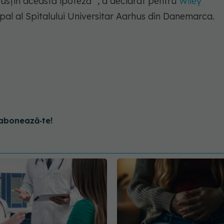
susțin această ipoteză ", a declarat pentru
Wiley
pal al Spitalului Universitar Aarhus din Danemarca.
abonează‑te!