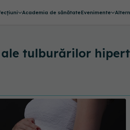
fecțiuni
Academia de sănătate
Evenimente
Alter
 ale tulburărilor hiper