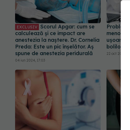
Scorul Apgar: cum se
Probleme
EXCLUSIV
calculează și ce impact are
menopauz
anestezia la naștere. Dr. Cornelia
ușoare l
Preda: Este un pic înșelător. Aș
bolilor a
spune de anestezia peridurală
22 oct 2024, 1
04 iun 2024, 17:03