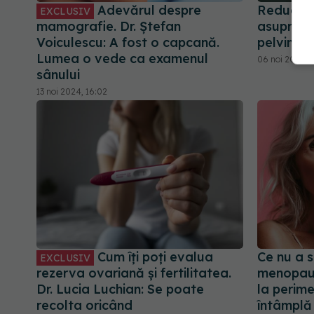
Adevărul despre
Reducere
EXCLUSIV
mamografie. Dr. Ștefan
asupra p
Voiculescu: A fost o capcană.
pelvine
Lumea o vede ca examenul
06 noi 2024, 
sânului
13 noi 2024, 16:02
Cum îți poți evalua
Ce nu a 
EXCLUSIV
rezerva ovariană și fertilitatea.
menopauz
Dr. Lucia Luchian: Se poate
la perim
recolta oricând
întâmplă 