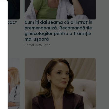
 impact
Cum îți dai seama că ai intrat în
el
premenopauză. Recomandările
ai
ginecologilor pentru o tranziție
mai ușoară
07 mai 2026, 13:57