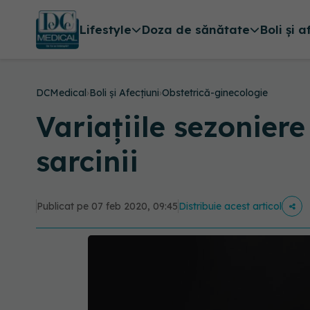
Lifestyle
Doza de sănătate
Boli și a
DCMedical
›
Boli și Afecțiuni
›
Obstetrică-ginecologie
Variațiile sezoniere
sarcinii
Publicat pe 07 feb 2020, 09:45
Distribuie acest articol