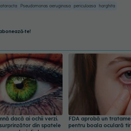
ataracta
Pseudomonas aeruginosa
periculoasa
harghita
abonează‑te!
nă dacă ai ochii verzi.
FDA aprobă un tratame
surprinzător din spatele
pentru boala oculară ti