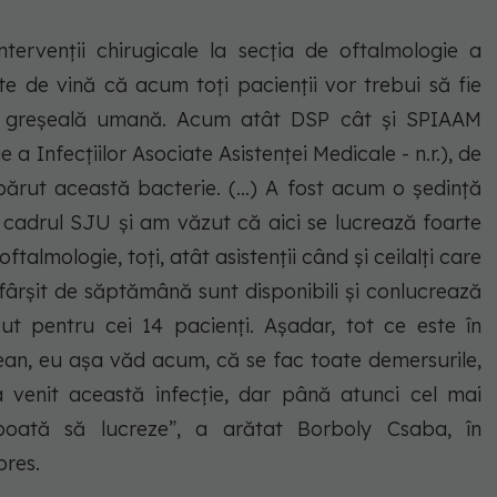
intervenții chirugicale la secția de oftalmologie a
ste de vină că acum toți pacienții vor trebui să fie
 e greșeală umană. Acum atât DSP cât și SPIAAM
 a Infecțiilor Asociate Asistenței Medicale - n.r.), de
părut această bacterie. (...) A fost acum o ședință
n cadrul SJU și am văzut că aici se lucrează foarte
oftalmologie, toți, atât asistenții când și ceilalți care
sfârșit de săptămână sunt disponibili și conlucrează
ăcut pentru cei 14 pacienți. Așadar, tot ce este în
ean, eu așa văd acum, că se fac toate demersurile,
 venit această infecție, dar până atunci cel mai
 poată să lucreze”, a arătat Borboly Csaba, în
pres.