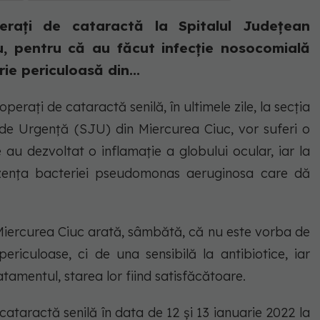
erați de cataractă la Spitalul Județean
u, pentru că au făcut infecție nosocomială
ie periculoasă din...
erați de cataractă senilă, în ultimele zile, la secția
de Urgență (SJU) din Miercurea Ciuc, vor suferi o
 au dezvoltat o inflamație a globului ocular, iar la
rezența bacteriei pseudomonas aeruginosa care dă
iercurea Ciuc arată, sâmbătă, că nu este vorba de
periculoase, ci de una sensibilă la antibiotice, iar
atamentul, starea lor fiind satisfăcătoare.
cataractă senilă în data de 12 și 13 ianuarie 2022 la