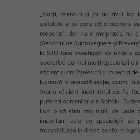
„Marți, miercuri și joi au avut loc 
spitalului și se pare că o bacterie e
reoperați, dar nu e malpraxis, nu
(Serviciul de Supraveghere și Prevenție
la SJU face investigații de unde a a
operativă cu mai mulți specialiști di
eficient și am înțeles că și la secția de 
lucrează în această secție, acum, la 
foarte eficient încât totul să fie f
puterea oamenilor din Spitalul Județ
Luni o să știm mai mult, de unde a
important este ca specialiștii să
transmisiunea în direct, conform Ager