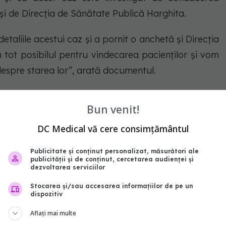
ă și de Direcția de Sănătate Publică Harghita.
taliile acestui caz și a pornit o anchetă și Direcția
tot posibilul pentru vindecarea pacienților și vom
despre starea lor”, arată documentul.
fost prezentată într-un live în limba maghiară, pe
Bun venit!
iului Județean Harghita, Borboly Csaba, dar și de
DC Medical vă cere consimțământul
dit.
Publicitate și conținut personalizat, măsurători ale
publicității și de conținut, cercetarea audienței și
dezvoltarea serviciilor
Stocarea și/sau accesarea informațiilor de pe un
dispozitiv
Aflați mai multe