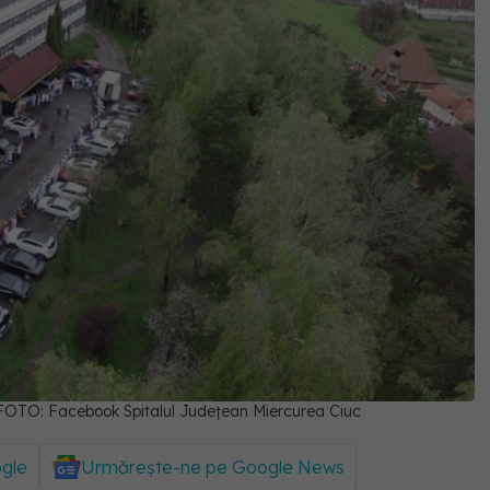
c FOTO: Facebook Spitalul Județean Miercurea Ciuc
ogle
Urmărește-ne pe Google News