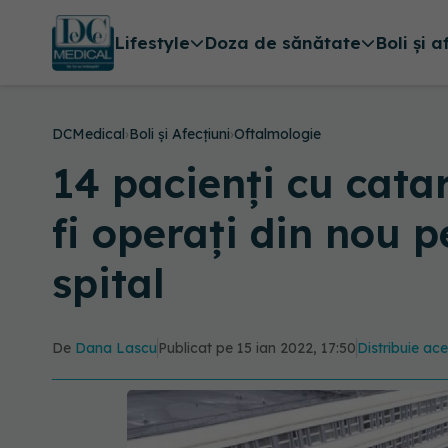
Lifestyle
Doza de sănătate
Boli și a
DCMedical
›
Boli și Afecțiuni
›
Oftalmologie
14 pacienți cu cata
fi operați din nou 
spital
De
Dana Lascu
Publicat pe 15 ian 2022, 17:50
Distribuie ace