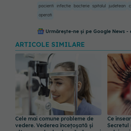
pacienti
infectie
bacterie
spitalul
judetean
c
operati
Urmărește-ne și pe Google News - 
ARTICOLE SIMILARE
Cele mai comune probleme de
Ce înseam
vedere. Vederea încețoșată și
Secretul 