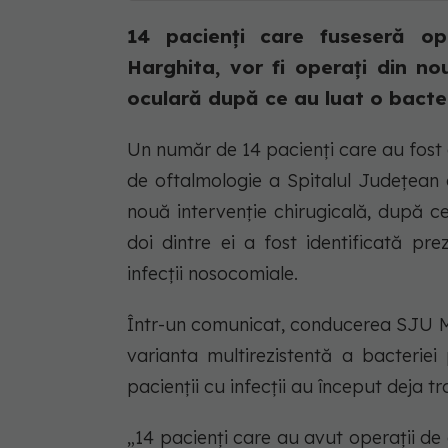
14 pacienți care fuseseră op
Harghita, vor fi operați din no
oculară după ce au luat o bacter
Un număr de 14 pacienți care au fost op
de oftalmologie a Spitalul Județean 
nouă intervenție chirugicală, după ce
doi dintre ei a fost identificată p
infecții nosocomiale.
Într-un comunicat, conducerea SJU M
varianta multirezistentă a bacteriei 
pacienții cu infecții au început deja tr
„14 pacienți care au avut operații de 