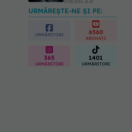
07.08.2026, 16:41
URMĂREȘTE-NE ȘI PE:
Ce spune culoarea ta
preferată despre vârsta
pe care o ai. Care este
"codul cromatic" al
6560
URMĂRITORI
generațiilor
ABONAȚI
07.08.2026, 21:29
365
1401
URMĂRITORI
URMĂRITORI