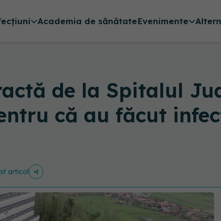
fecțiuni
Academia de sănătate
Evenimente
Alter
ractă de la Spitalul J
pentru că au făcut infe
st articol