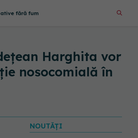
native fără fum
udețean Harghita vor
cție nosocomială în
NOUTĂȚI