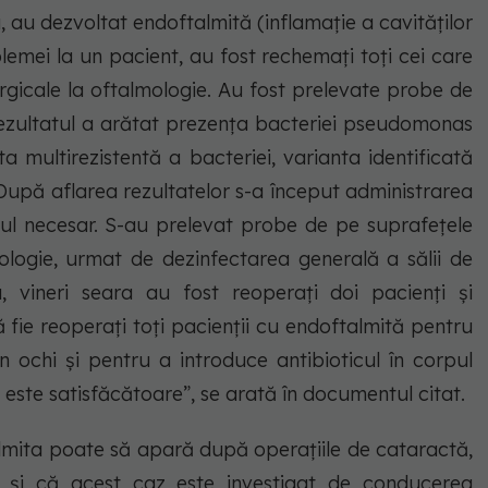
u, au dezvoltat endoftalmită (inflamație a cavităților
lemei la un pacient, au fost rechemați toți cei care
rurgicale la oftalmologie. Au fost prelevate probe de
rezultatul a arătat prezența bacteriei pseudomonas
 multirezistentă a bacteriei, varianta identificată
. După aflarea rezultatelor s-a început administrarea
ntul necesar. S-au prelevat probe de pe suprafețele
mologie, urmat de dezinfectarea generală a sălii de
, vineri seara au fost reoperați doi pacienți și
 fie reoperați toți pacienții cu endoftalmită pentru
n ochi și pentru a introduce antibioticul în corpul
 este satisfăcătoare”, se arată în documentul citat.
mita poate să apară după operațiile de cataractă,
ei și că acest caz este investigat de conducerea