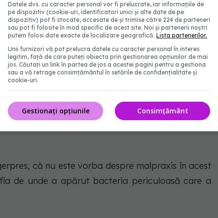
Datele dvs. cu caracter personal vor fi prelucrate, iar informațiile de
pe dispozitiv (cookie-uri, identificatori unici și alte date de pe
dispozitiv) pot fi stocate, accesate de și trimise către 224 de parteneri
sau pot fi folosite în mod specific de acest site. Noi și partenerii noștri
putem folosi date exacte de localizare geografică.
Lista partenerilor.
Unii furnizori vă pot prelucra datele cu caracter personal în interes
legitim, față de care puteți obiecta prin gestionarea opțiunilor de mai
jos. Căutați un link în partea de jos a acestei pagini pentru a gestiona
sau a vă retrage consimțământul în setările de confidențialitate și
cookie-uri.
Gestionați opțiunile
Consimțământ
erpres, că nu este vorba despre malpraxis în acest
a afla de unde a apărut bacteria periculoasă care a