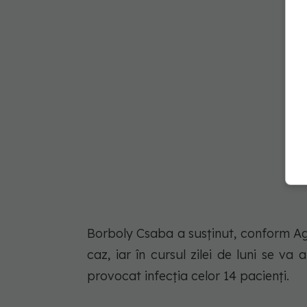
Borboly Csaba a susținut, conform Ag
caz, iar în cursul zilei de luni se v
provocat infecția celor 14 pacienți.