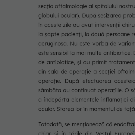
secția oftalmologie al spitalului nostr
globului ocular). După sesizarea prob
în aceste zile au avut intervenții chi
la șapte pacienți, la două persoane 
aeruginosa. Nu este vorba de varianta
este sensibil la mai multe antibiotice
de antibiotice, și au primit tratame
din sala de operație a secției oftal
operație. După efectuarea acesteia
sâmbăta au continuat operațiile. O să
a îndepărta elementele inflamației di
ocular. Starea lor în momentul de față
Totodată, se menționează că endoftal
chiar și în țările din Vestul Europ