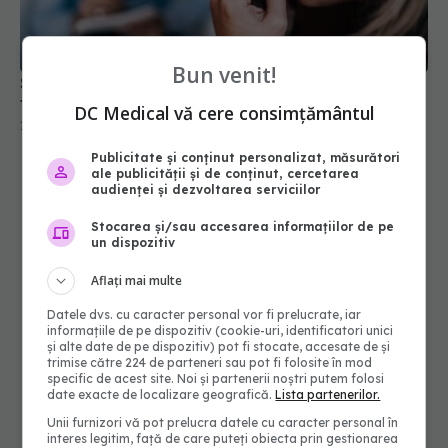
Scapă de anxietate acasă! Uite cum te ajută
tehnologia
11 iun 2025, 21:37
Bun venit!
DC Medical vă cere consimțământul
Publicitate și conținut personalizat, măsurători
ale publicității și de conținut, cercetarea
audienței și dezvoltarea serviciilor
Stocarea și/sau accesarea informațiilor de pe
un dispozitiv
Aflați mai multe
Datele dvs. cu caracter personal vor fi prelucrate, iar
informațiile de pe dispozitiv (cookie-uri, identificatori unici
și alte date de pe dispozitiv) pot fi stocate, accesate de și
trimise către 224 de parteneri sau pot fi folosite în mod
specific de acest site. Noi și partenerii noștri putem folosi
date exacte de localizare geografică.
Lista partenerilor.
Unii furnizori vă pot prelucra datele cu caracter personal în
interes legitim, față de care puteți obiecta prin gestionarea