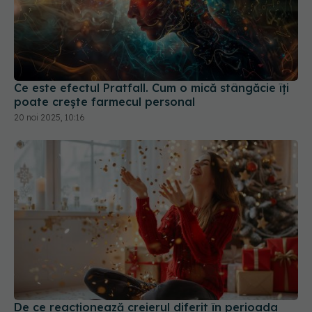
Ce este efectul Pratfall. Cum o mică stângăcie îți
poate crește farmecul personal
20 noi 2025, 10:16
De ce reacționează creierul diferit în perioada
Crăciunului
22 dec 2025, 11:22