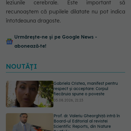
leziunile cerebrale. Este important să
recunoaștem că pupilele dilatate nu pot indica
întotdeauna dragoste.
Urmărește-ne și pe Google News -
abonează‑te!
NOUTĂȚI
Prof. dr. Valeriu Gheorghiță intră în
Board-ul Editorial al revistei
Scientific Reports, din Nature
Portfolio
05.08.2026, 21:09
Testul de 10 minute care poate
arăta dacă ai nevoie de statine,