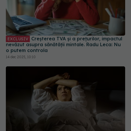
Creșterea TVA și a prețurilor, impactul
EXCLUSIV
nevăzut asupra sănătății mintale. Radu Leca: Nu
o putem controla
14 dec 2025, 10:10
De ce nu poți să dormi? 4 lucruri provocate de
schimbările climatice: Vom dezvolta anxietate