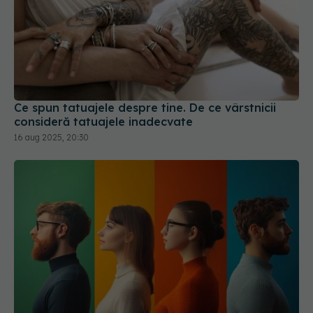
Ce spun tatuajele despre tine. De ce vârstnicii
consideră tatuajele inadecvate
16 aug 2025, 20:30
Personalitatea influențează durata vieții și riscul
de deces