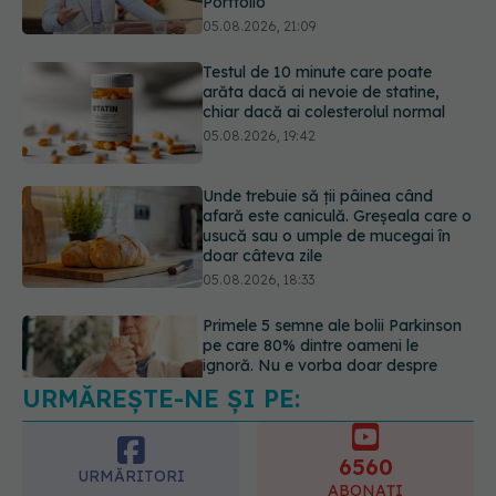
chiar dacă ai colesterolul normal
05.08.2026, 19:42
Unde trebuie să ții pâinea când
afară este caniculă. Greșeala care o
usucă sau o umple de mucegai în
doar câteva zile
05.08.2026, 18:33
Primele 5 semne ale bolii Parkinson
pe care 80% dintre oameni le
ignoră. Nu e vorba doar despre
tremor
05.08.2026, 17:31
URMĂREȘTE-NE ȘI PE:
Gabriela Cristea, manifest pentru
respect și acceptare: Corpul
fiecăruia spune o poveste
6560
05.08.2026, 21:23
URMĂRITORI
ABONAȚI