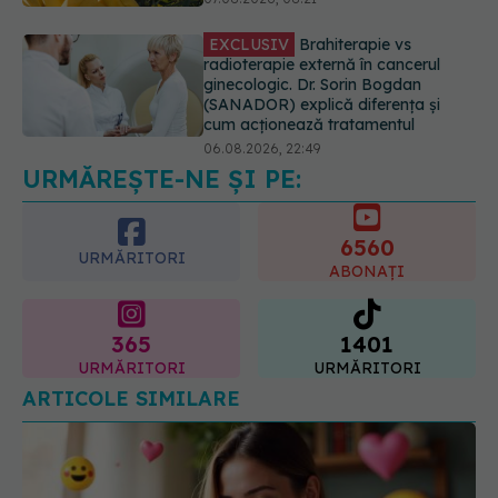
ginecologic. Dr. Sorin Bogdan
(SANADOR) explică diferența și
cum acționează tratamentul
06.08.2026, 22:49
Ashwagandha: 4 efecte adverse
potențial grave
07.08.2026, 11:03
URMĂREȘTE-NE ȘI PE:
6560
URMĂRITORI
ABONAȚI
365
1401
URMĂRITORI
URMĂRITORI
ARTICOLE SIMILARE