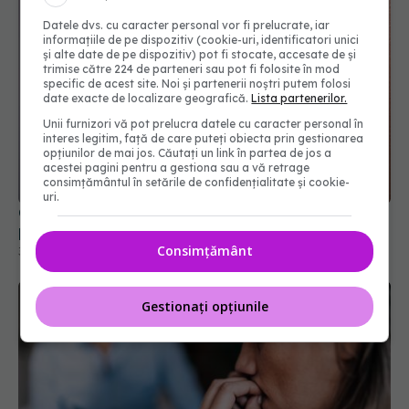
Datele dvs. cu caracter personal vor fi prelucrate, iar
informațiile de pe dispozitiv (cookie-uri, identificatori unici
și alte date de pe dispozitiv) pot fi stocate, accesate de și
trimise către 224 de parteneri sau pot fi folosite în mod
specific de acest site. Noi și partenerii noștri putem folosi
date exacte de localizare geografică.
Lista partenerilor.
Unii furnizori vă pot prelucra datele cu caracter personal în
interes legitim, față de care puteți obiecta prin gestionarea
opțiunilor de mai jos. Căutați un link în partea de jos a
acestei pagini pentru a gestiona sau a vă retrage
consimțământul în setările de confidențialitate și cookie-
uri.
Ce dezvăluie forma buzei tale despre
personalitatea ta
Consimțământ
31 ian 2026, 10:30
Gestionați opțiunile