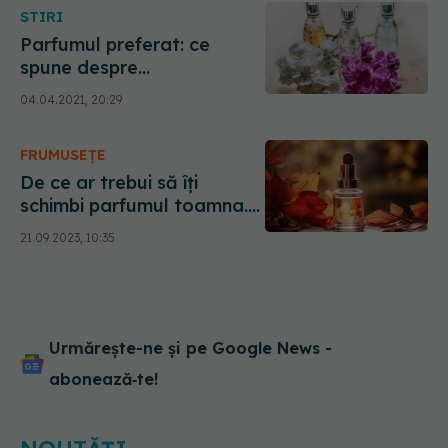
STIRI
Parfumul preferat: ce
spune despre
personalitatea ta
04.04.2021, 20:29
FRUMUSEȚE
De ce ar trebui să îți
schimbi parfumul toamna.
Care este motivul pentru
21.09.2023, 10:35
care nu ar trebui să
folosești același parfum pe
tot parcursul anului
Urmărește-ne și pe Google News -
abonează‑te!