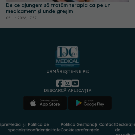
De ce ajungem să tratăm terapia ca pe un
medicament și unde greșim
05 iun 2026, 17:57
URMĂREȘTE-NE PE:
DESCARCĂ APLICAȚIA
spre
Medici și
Politica de
Politica
Gestionați
Contact
Declarați
specialiști
confidențialitate
Cookies
preferințele
de