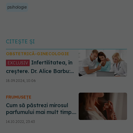
psihologie
CITEȘTE ȘI
OBSTETRICĂ-GINECOLOGIE
Infertilitatea, în
EXCLUSIV
creștere. Dr. Alice Barbu:
Din cauza obiceiurilor
18.09.2024, 10:06
toxice și substanțelor din
parfum, haine, lenjerie
FRUMUSEȚE
intimă
Cum să păstrezi mirosul
parfumului mai mult timp.
Ce rol are pielea și cum
14.10.2022, 23:43
influențează mâncarea