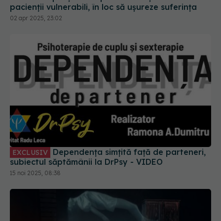
pacienții vulnerabili, în loc să ușureze suferința
02 apr 2025, 23:02
Dependența simțită față de parteneri,
EXCLUSIV
subiectul săptămânii la DrPsy - VIDEO
15 noi 2025, 08:38