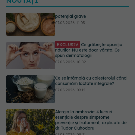
NOUTĂȚI
EXCLUSIV
Ce grăbește apariția
ridurilor. Nu este doar vârsta. Ce
spun dermatologii
07.08.2026, 10:02
Ce se întâmplă cu colesterolul când
consumăm lactate integrale?
07.08.2026, 09:12
Alergia la ambrozie: 4 lucruri
esențiale despre simptome,
prevenție și tratament, explicate de
dr. Tudor Ciuhodaru
07.08.2026, 08:21
EXCLUSIV
Brahiterapie vs
radioterapie externă în cancerul