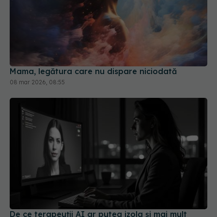
Mama, legătura care nu dispare niciodată
08 mar 2026, 08:55
De ce terapeuții AI ar putea izola și mai mult