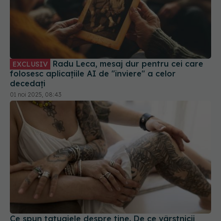
Radu Leca, mesaj dur pentru cei care
EXCLUSIV
folosesc aplicațiile AI de "înviere" a celor
decedați
01 noi 2025, 08:43
Ce spun tatuajele despre tine. De ce vârstnicii