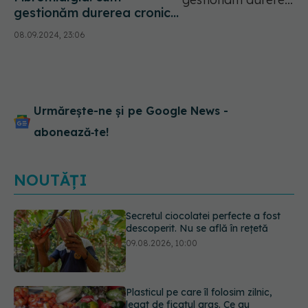
gestionăm durerea cronică
prin terapie fizică. Ce tipuri
08.09.2024, 23:06
de exerciții sunt
recomandate
Urmărește-ne și pe Google News -
abonează‑te!
NOUTĂȚI
Plasticul pe care îl folosim zilnic,
legat de ficatul gras. Ce au
descoperit cercetătorii
09.08.2026, 09:47
Simptomele infecției cu Helicobacter