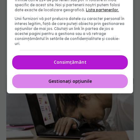
specific de acest site. Noi și partenerii noștri putem folosi
date exacte de localizare geografică.
Lista partenerilor.
Unii furnizori vă pot prelucra datele cu caracter personal în
interes legitim, față de care puteți obiecta prin gestionarea
opțiunilor de mai jos. Căutați un link în partea de jos a
acestei pagini pentru a gestiona sau a vă retrage
consimțământul în setările de confidențialitate și cookie-
uri.
Consimțământ
Gestionați opțiunile
Sindromul Burnout: semne că locul tău de muncă
îți afectează grav sănătatea