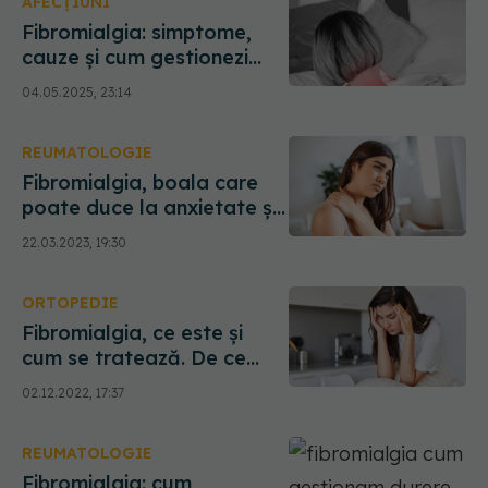
AFECȚIUNI
Fibromialgia: simptome,
cauze și cum gestionezi
durerea. Cum îți poate
04.05.2025, 23:14
schimba viața
REUMATOLOGIE
Fibromialgia, boala care
poate duce la anxietate și
depresie. Fizioterapeut:
22.03.2023, 19:30
Cele mai afectate sunt
femeile, cam 80%
ORTOPEDIE
Fibromialgia, ce este și
cum se tratează. De ce
este greu de diagnosticat
02.12.2022, 17:37
REUMATOLOGIE
Fibromialgia: cum