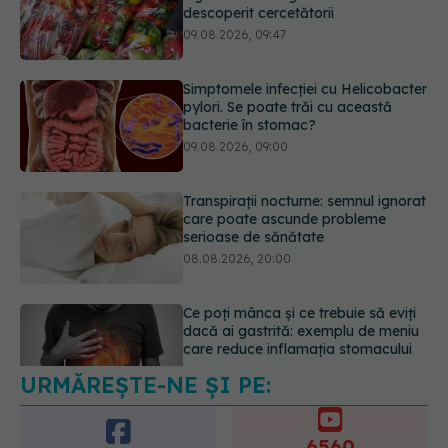
pylori. Se poate trăi cu această
bacterie în stomac?
09.08.2026, 09:00
Transpirații nocturne: semnul ignorat
care poate ascunde probleme
serioase de sănătate
08.08.2026, 20:00
Ce poți mânca și ce trebuie să eviți
dacă ai gastrită: exemplu de meniu
care reduce inflamația stomacului
08.08.2026, 19:00
URMĂREȘTE-NE ȘI PE:
Secretul ciocolatei perfecte a fost
descoperit. Nu se află în rețetă
09.08.2026, 10:00
6560
URMĂRITORI
ABONAȚI