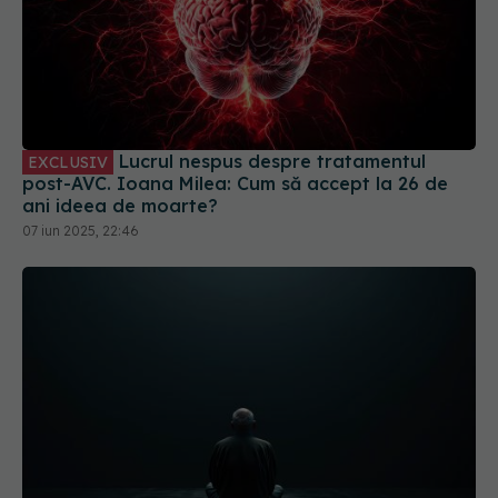
Lucrul nespus despre tratamentul
EXCLUSIV
post-AVC. Ioana Milea: Cum să accept la 26 de
ani ideea de moarte?
07 iun 2025, 22:46
Pericolul tăcut care afectează milioane
EXCLUSIV
de oameni. De ce medicina nu poate vindeca