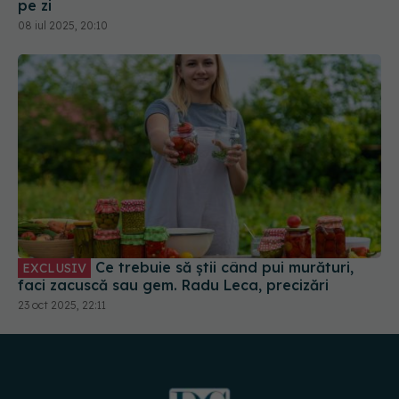
Ce trebuie să știi când pui murături,
EXCLUSIV
faci zacuscă sau gem. Radu Leca, precizări
23 oct 2025, 22:11