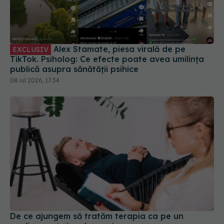
Alex Stamate, piesa virală de pe
EXCLUSIV
TikTok. Psiholog: Ce efecte poate avea umilința
publică asupra sănătății psihice
08 iul 2026, 17:34
De ce ajungem să tratăm terapia ca pe un
medicament și unde greșim
05 iun 2026, 17:57