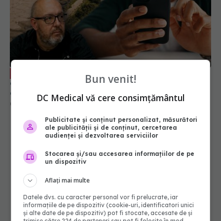
De ce milioane de oameni ajung să
EXCLUSIV
creadă teoriile conspirației. Psihologul Radu Leca
explică ce se întâmplă în creier
04 aug 2026, 13:45
Bun venit!
DC Medical vă cere consimțământul
Publicitate și conținut personalizat, măsurători
ale publicității și de conținut, cercetarea
audienței și dezvoltarea serviciilor
Stocarea și/sau accesarea informațiilor de pe
un dispozitiv
Aflați mai multe
Datele dvs. cu caracter personal vor fi prelucrate, iar
informațiile de pe dispozitiv (cookie-uri, identificatori unici
și alte date de pe dispozitiv) pot fi stocate, accesate de și
trimise către 224 de parteneri sau pot fi folosite în mod