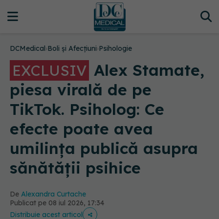
DCMedical
›
Boli și Afecțiuni
›
Psihologie
Alex Stamate,
EXCLUSIV
piesa virală de pe
TikTok. Psiholog: Ce
efecte poate avea
umilința publică asupra
sănătății psihice
De
Alexandra Curtache
Publicat pe 08 iul 2026, 17:34
Distribuie acest articol