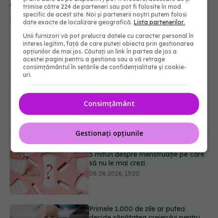
asta este doar o părere personală”, încheie
trimise către 224 de parteneri sau pot fi folosite în mod
specific de acest site. Noi și partenerii noștri putem folosi
Bogdan Cotigă.
date exacte de localizare geografică.
Lista partenerilor.
Unii furnizori vă pot prelucra datele cu caracter personal în
alex stamate
laura balan
bogdan cotiga
interes legitim, față de care puteți obiecta prin gestionarea
opțiunilor de mai jos. Căutați un link în partea de jos a
acestei pagini pentru a gestiona sau a vă retrage
consimțământul în setările de confidențialitate și cookie-
Urmărește-ne și pe Google News -
uri.
abonează‑te!
Consimțământ
NOUTĂȚI
Gestionați opțiunile
Primele 1.000 de zile ar putea
decide sănătatea creierului pentru
întreaga viață
08.08.2026, 12:00
Analiza de sânge AST (SGOT): ce
înseamnă rezultatele și când sunt un