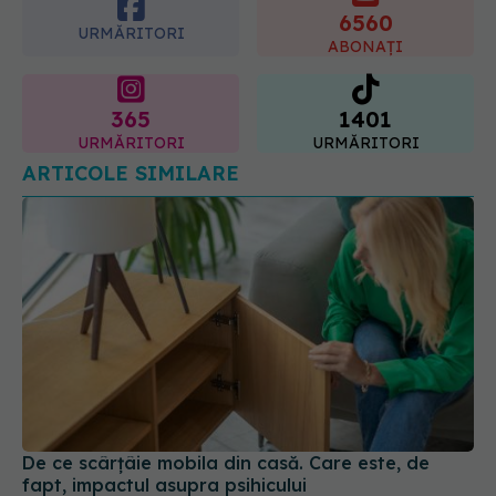
6560
URMĂRITORI
ABONAȚI
365
1401
URMĂRITORI
URMĂRITORI
ARTICOLE SIMILARE
De ce scârțâie mobila din casă. Care este, de
fapt, impactul asupra psihicului