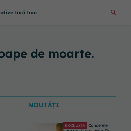
native fără fum
roape de moarte.
NOUTĂȚI
EXCLUSIV
Cancerele
care pot fi prevenite. Dr.