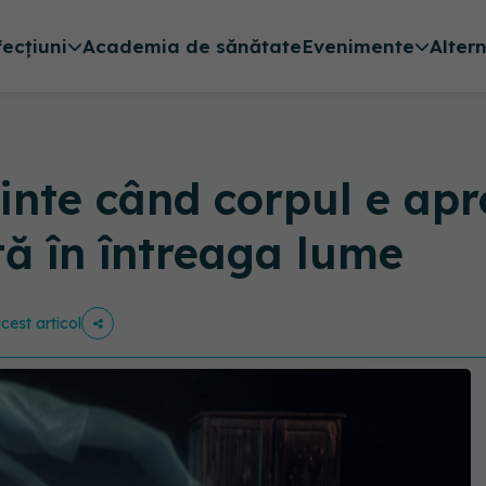
fecțiuni
Academia de sănătate
Evenimente
Alter
inte când corpul e ap
tă în întreaga lume
acest articol