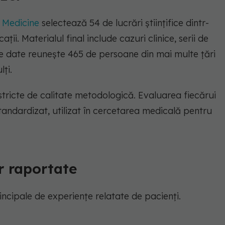
f Medicine
selectează 54 de lucrări științifice dintr-
ații. Materialul final include cazuri clinice, serii de
l de date reunește 465 de persoane din mai multe țări
lți.
 stricte de calitate metodologică. Evaluarea fiecărui
standardizat, utilizat în cercetarea medicală pentru
r raportate
incipale de experiențe relatate de pacienți.