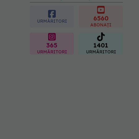
preferată despre vârsta
pe care o ai. Care este
"codul cromatic" al
6560
URMĂRITORI
generațiilor
ABONAȚI
07.08.2026, 21:29
365
1401
URMĂRITORI
URMĂRITORI