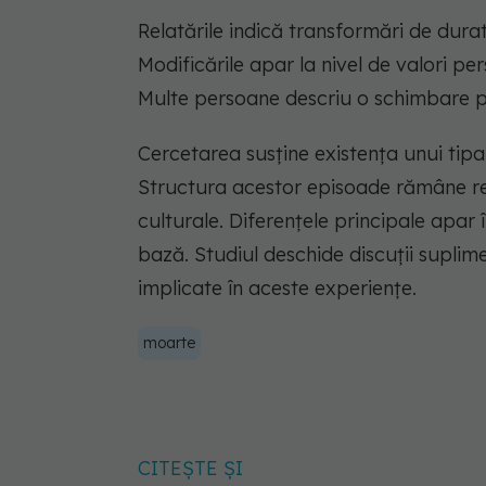
Relatările indică transformări de dura
Modificările apar la nivel de valori per
Multe persoane descriu o schimbare pr
Cercetarea susține existența unui tipa
Structura acestor episoade rămâne rela
culturale. Diferențele principale apar
bază. Studiul deschide discuții supli
implicate în aceste experiențe.
moarte
CITEȘTE ȘI