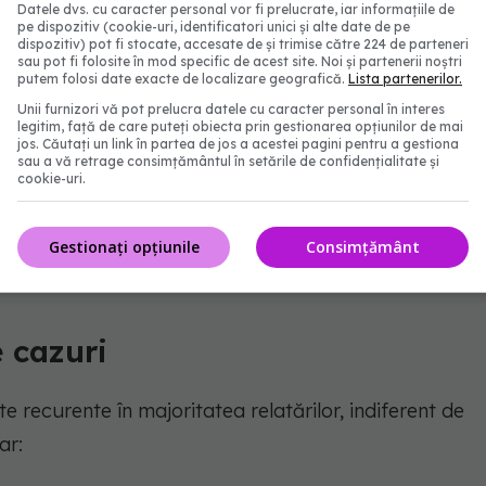
Datele dvs. cu caracter personal vor fi prelucrate, iar informațiile de
pe dispozitiv (cookie-uri, identificatori unici și alte date de pe
dispozitiv) pot fi stocate, accesate de și trimise către 224 de parteneri
sau pot fi folosite în mod specific de acest site. Noi și partenerii noștri
ral
putem folosi date exacte de localizare geografică.
Lista partenerilor.
Unii furnizori vă pot prelucra datele cu caracter personal în interes
e separare de corpul fizic și observarea mediului
legitim, față de care puteți obiecta prin gestionarea opțiunilor de mai
jos. Căutați un link în partea de jos a acestei pagini pentru a gestiona
rcepția unui spațiu de tranziție, adesea descris ca
sau a vă retrage consimțământul în setările de confidențialitate și
cookie-uri.
Gestionați opțiunile
Consimțământ
 cazuri
e recurente în majoritatea relatărilor, indiferent de
ar: