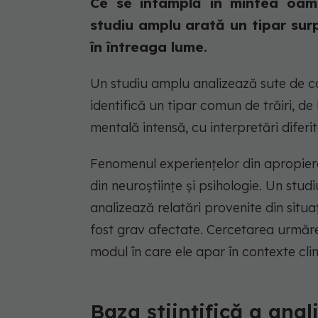
Ce se întâmplă în mintea oam
studiu amplu arată un tipar surp
în întreaga lume.
Un studiu amplu analizează sute de ca
identifică un tipar comun de trăiri, de 
mentală intensă, cu interpretări diferit
Fenomenul experiențelor din apropiere
din neuroștiințe și psihologie. Un stud
analizează relatări provenite din situați
fost grav afectate. Cercetarea urmăr
modul în care ele apar în contexte clini
Baza științifică a anal