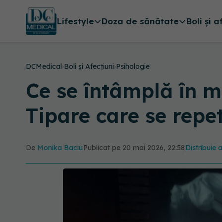
Lifestyle
Doza de sănătate
Boli și a
DCMedical
›
Boli și Afecțiuni
›
Psihologie
Ce se întâmplă în m
Tipare care se repe
De
Monika Baciu
Publicat pe 20 mai 2026, 22:58
Distribuie 