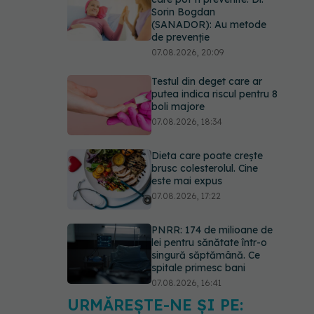
Sorin Bogdan
(SANADOR): Au metode
de prevenție
07.08.2026, 20:09
Testul din deget care ar
putea indica riscul pentru 8
boli majore
07.08.2026, 18:34
Dieta care poate crește
brusc colesterolul. Cine
este mai expus
07.08.2026, 17:22
PNRR: 174 de milioane de
lei pentru sănătate într-o
singură săptămână. Ce
spitale primesc bani
07.08.2026, 16:41
URMĂREȘTE-NE ȘI PE:
Ce spune culoarea ta