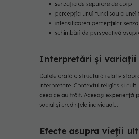
senzația de separare de corp
percepția unui tunel sau a unei t
intensificarea percepțiilor senzor
schimbări de perspectivă asupra 
Interpretări și variații
Datele arată o structură relativ stabil
interpretare. Contextul religios și cul
ceea ce au trăit. Aceeași experiență pr
social și credințele individuale.
Efecte asupra vieții ul