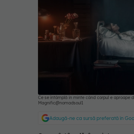
Ce se întâmplă în minte când corpul e aproape d
Magnific@nomadsoul1
Adaugă-ne ca sursă preferată în Go