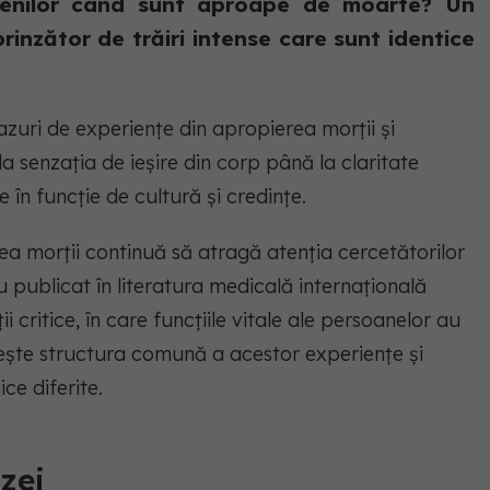
enilor când sunt aproape de moarte? Un
rinzător de trăiri intense care sunt identice
zuri de experiențe din apropierea morții și
la senzația de ieșire din corp până la claritate
e în funcție de cultură și credințe.
a morții continuă să atragă atenția cercetătorilor
iu publicat în literatura medicală internațională
i critice, în care funcțiile vitale ale persoanelor au
ește structura comună a acestor experiențe și
ce diferite.
izei