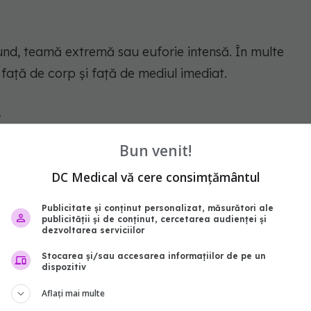
und, teamă extremă sau euforie intensă. În multe
față de corp și față de mediul imediat.
e
Bun venit!
tală neobișnuită și senzația de revizuire rapidă a
i includ impresia de înțelegere completă a propriei
DC Medical vă cere consimțământul
Publicitate și conținut personalizat, măsurători ale
publicității și de conținut, cercetarea audienței și
dezvoltarea serviciilor
rituală
Stocarea și/sau accesarea informațiilor de pe un
dispozitiv
i asociate cu prezențe spirituale, lumini puternice
erpretarea acestor elemente variază în funcție de
Aflați mai multe