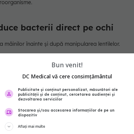
croorganisme.
uce bacterii direct pe ochi
a mâinilor înainte și după manipularea lentilelor.
t timpul obiecte pe care se află microorganisme
Bun venit!
ția oftalmologul.
DC Medical vă cere consimțământul
nile insuficient spălate poate transfera bacterii și
Publicitate și conținut personalizat, măsurători ale
a oculară, crescând riscul apariției unor infecții
publicității și de conținut, cercetarea audienței și
dezvoltarea serviciilor
Stocarea și/sau accesarea informațiilor de pe un
dispozitiv
Aflați mai multe