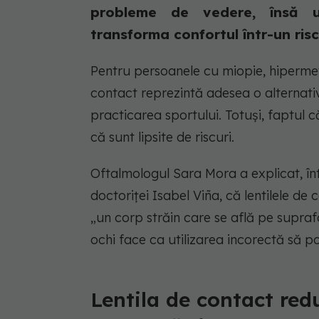
probleme de vedere, însă u
transforma confortul într-un ris
Pentru persoanele cu miopie, hipermetr
contact reprezintă adesea o alternativ
practicarea sportului. Totuși, faptul 
că sunt lipsite de riscuri.
Oftalmologul Sara Mora a explicat, înt
doctoriței Isabel Viña, că lentilele de 
„un corp străin care se află pe supra
ochi face ca utilizarea incorectă să po
Lentila de contact red