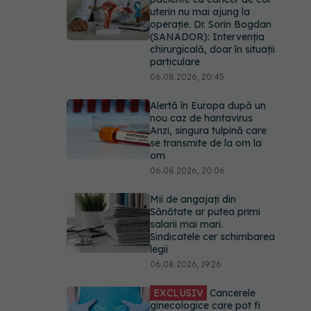
uterin nu mai ajung la
operație. Dr. Sorin Bogdan
(SANADOR): Intervenția
chirurgicală, doar în situații
particulare
06.08.2026, 20:45
Alertă în Europa după un
nou caz de hantavirus
Anzi, singura tulpină care
se transmite de la om la
om
06.08.2026, 20:06
Mii de angajați din
Sănătate ar putea primi
salarii mai mari.
Sindicatele cer schimbarea
legii
06.08.2026, 19:26
EXCLUSIV
Cancerele
ginecologice care pot fi