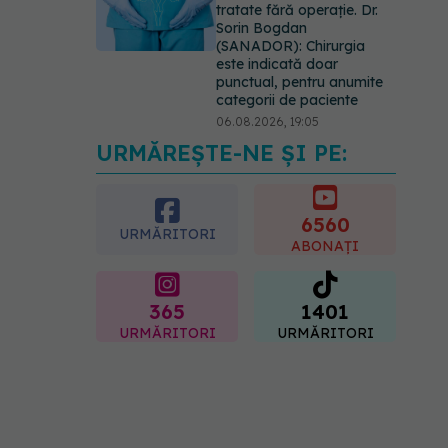
tratate fără operație. Dr.
Sorin Bogdan
(SANADOR): Chirurgia
este indicată doar
punctual, pentru anumite
categorii de paciente
06.08.2026, 19:05
URMĂREȘTE-NE ȘI PE:
EXCLUSIV
Brahiterapie
vs radioterapie externă în
cancerul ginecologic. Dr.
Sorin Bogdan (SANADOR)
6560
URMĂRITORI
explică diferența și cum
ABONAȚI
acționează tratamentul
06.08.2026, 22:49
365
1401
URMĂRITORI
URMĂRITORI