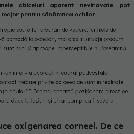
nele obiceiuri aparent nevinovate pot
c major pentru sănătatea ochilor.
opie sau alte tulburări de vedere, lentilele de
ă comodă la ochelari, mai ales în situații precum
că sunt mici și aproape imperceptibile nu înseamnă
r-un interviu acordat în cadrul podcastului
contact trebuie privite ca ceea ce sunt în realitate:
fața oculară”. Tocmai această poziționare direct pe
ată duce la leziuni și chiar complicații severe.
uce oxigenarea corneei. De ce