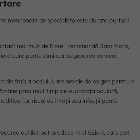
rtare
te menționate de specialistă este durata purtării
contact mai mult de 8 ore”, recomandă Sara Mora,
rieră care poate diminua oxigenarea corneei,
a din față a ochiului, are nevoie de oxigen pentru a
 rămâne prea mult timp pe suprafața oculară,
difica, iar riscul de iritații sau infecții poate
frecarea ochilor pot produce mici leziuni, care pot