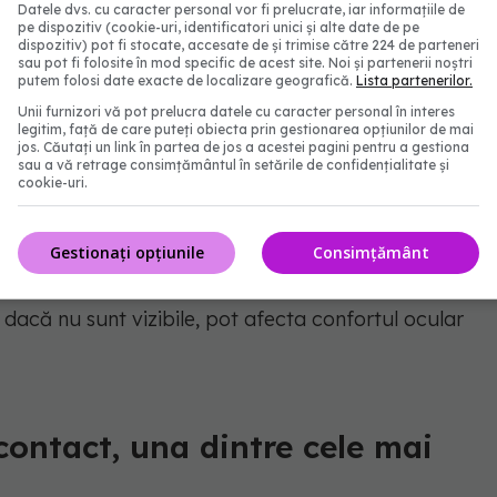
Datele dvs. cu caracter personal vor fi prelucrate, iar informațiile de
pe dispozitiv (cookie-uri, identificatori unici și alte date de pe
buie folosite peste termen
dispozitiv) pot fi stocate, accesate de și trimise către 224 de parteneri
sau pot fi folosite în mod specific de acest site. Noi și partenerii noștri
putem folosi date exacte de localizare geografică.
Lista partenerilor.
 considerată o variantă mai sigură din punct de vedere
Unii furnizori vă pot prelucra datele cu caracter personal în interes
legitim, față de care puteți obiecta prin gestionarea opțiunilor de mai
e lunare. În acest caz, regula este respectarea
jos. Căutați un link în partea de jos a acestei pagini pentru a gestiona
sau a vă retrage consimțământul în setările de confidențialitate și
cookie-uri.
 deși credem că nu sunt în stare proastă, în general,
Gestionați opțiunile
Consimțământ
e bune”, explică Sara Mora.
 dacă nu sunt vizibile, pot afecta confortul ocular
contact, una dintre cele mai