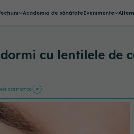
fecțiuni
Academia de sănătate
Evenimente
Alter
dormi cu lentilele de c
buie acest articol