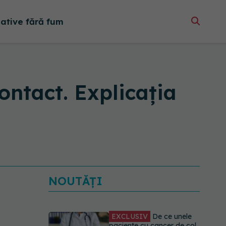
native fără fum
ontact. Explicația
NOUTĂȚI
EXCLUSIV
De ce unele
paciente cu cancer de col