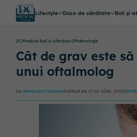
Lifestyle
Doza de sănătate
Boli și a
DCMedical
›
Boli și Afecțiuni
›
Oftalmologie
Cât de grav este să 
unui oftalmolog
De
Alexandra Curtache
Publicat pe 15 iun 2026, 15:00
Distri