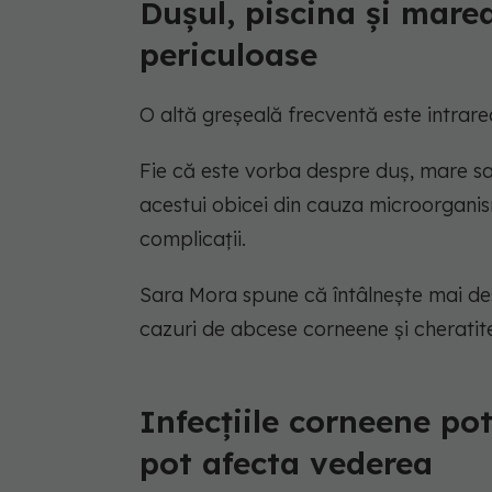
Dușul, piscina și marea
periculoase
O altă greșeală frecventă este intrarea
Fie că este vorba despre duș, mare s
acestui obicei din cauza microorganis
complicații.
Sara Mora spune că întâlnește mai des
cazuri de abcese corneene și cheratite
Infecțiile corneene pot
pot afecta vederea