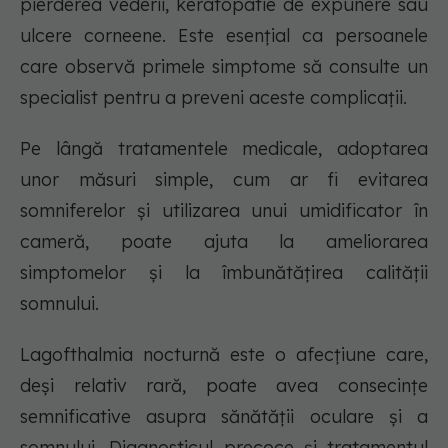
pierderea vederii, keratopatie de expunere sau
ulcere corneene. Este esențial ca persoanele
care observă primele simptome să consulte un
specialist pentru a preveni aceste complicații.
Pe lângă tratamentele medicale, adoptarea
unor măsuri simple, cum ar fi evitarea
somniferelor și utilizarea unui umidificator în
cameră, poate ajuta la ameliorarea
simptomelor și la îmbunătățirea calității
somnului.
Lagofthalmia nocturnă este o afecțiune care,
deși relativ rară, poate avea consecințe
semnificative asupra sănătății oculare și a
somnului. Diagnosticul precoce și tratamentul