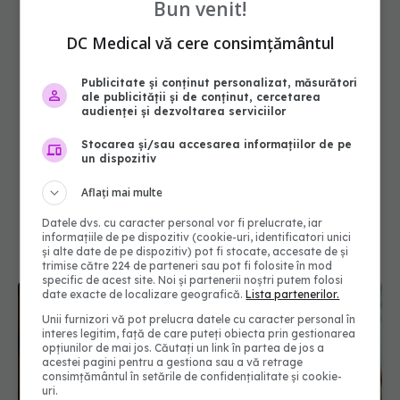
Bun venit!
DC Medical vă cere consimțământul
Publicitate și conținut personalizat, măsurători
ale publicității și de conținut, cercetarea
audienței și dezvoltarea serviciilor
Stocarea și/sau accesarea informațiilor de pe
un dispozitiv
Aflați mai multe
Datele dvs. cu caracter personal vor fi prelucrate, iar
informațiile de pe dispozitiv (cookie-uri, identificatori unici
și alte date de pe dispozitiv) pot fi stocate, accesate de și
trimise către 224 de parteneri sau pot fi folosite în mod
specific de acest site. Noi și partenerii noștri putem folosi
date exacte de localizare geografică.
Lista partenerilor.
Unii furnizori vă pot prelucra datele cu caracter personal în
interes legitim, față de care puteți obiecta prin gestionarea
opțiunilor de mai jos. Căutați un link în partea de jos a
acestei pagini pentru a gestiona sau a vă retrage
consimțământul în setările de confidențialitate și cookie-
uri.