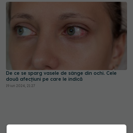
De ce se sparg vasele de sânge din ochi. Cele
două afecțiuni pe care le indică
19 iun 2024, 21:27