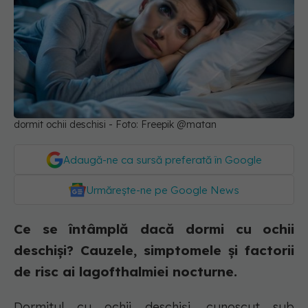
dormit ochii deschisi - Foto: Freepik @matan
Adaugă-ne ca sursă preferată în Google
Urmărește-ne pe Google News
Ce se întâmplă dacă dormi cu ochii
deschiși? Cauzele, simptomele și factorii
de risc ai lagofthalmiei nocturne.
Dormitul cu ochii deschiși, cunoscut sub