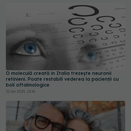
O moleculă creată în Italia trezește neuronii
retinieni. Poate restabili vederea la pacienţii cu
boli oftalmologice
22 ian 2025, 23:41