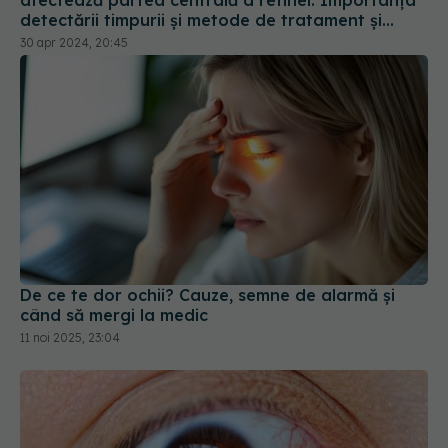
afectează partea centrală a retinei. Importanța
detectării timpurii și metode de tratament și
prevenție
30 apr 2024, 20:45
De ce te dor ochii? Cauze, semne de alarmă și
când să mergi la medic
11 noi 2025, 23:04