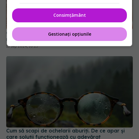
Consimțământ
Ochii, indicator al sănătății. Cinci boli care se pot
Gestionați opțiunile
reflecta prin ochi
15 sep 2024, 10:25
Cum să scapi de ochelarii aburiți. De ce apar și
care soluții funcționează cu adevărat