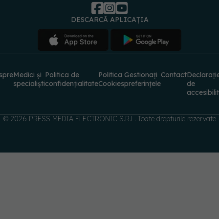
DESCARCĂ APLICAȚIA
spre
Medici și
Politica de
Politica
Gestionați
Contact
Declarați
specialiști
confidențialitate
Cookies
preferințele
de
accesibili
© 2026 PRESS MEDIA ELECTRONIC S.R.L. Toate drepturile rezervate