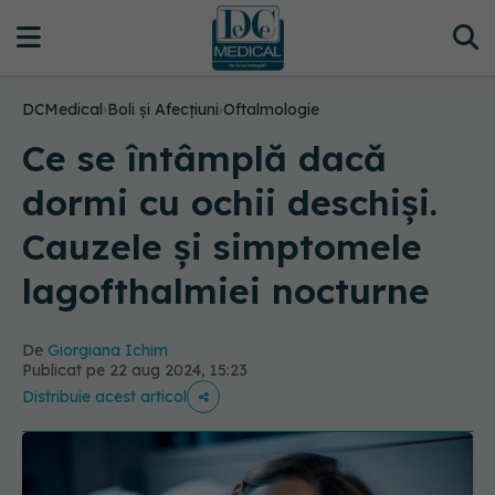
DCMedical
›
Boli și Afecțiuni
›
Oftalmologie
Ce se întâmplă dacă
dormi cu ochii deschiși.
Cauzele și simptomele
lagofthalmiei nocturne
De
Giorgiana Ichim
Publicat pe 22 aug 2024, 15:23
Distribuie acest articol