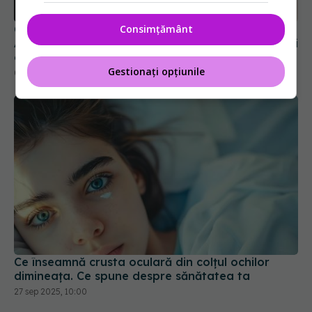
Ce spune culoarea ochilor despre sănătatea ta.
Consimțământ
Afecțiunea psihică de care ai putea suferi dacă ai
ochii închiși la culoare
Gestionați opțiunile
07 noi 2023, 21:46
Ce înseamnă crusta oculară din colțul ochilor
dimineața. Ce spune despre sănătatea ta
27 sep 2025, 10:00