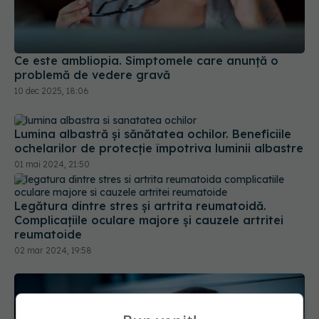
Ce este ambliopia. Simptomele care anunță o
problemă de vedere gravă
10 dec 2025, 18:06
Lumina albastră și sănătatea ochilor. Beneficiile
ochelarilor de protecție împotriva luminii albastre
01 mai 2024, 21:50
Legătura dintre stres și artrita reumatoidă.
Complicațiile oculare majore și cauzele artritei
reumatoide
02 mar 2024, 19:58