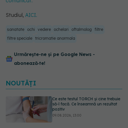
comunicat.
Studiul,
AICI.
sanatate
ochi
vedere
ochelari
oftalmolog
filtre
filtre speciale
tricromatie anormala
Urmărește-ne și pe Google News -
abonează‑te!
NOUTĂȚI
Caz șocant la Cluj. Echipaj de
ambulanță atacat în timpul unei
misiuni în Cluj. Șoferul a ajuns la
operație.
09.08.2026, 12:55