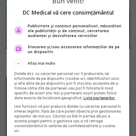
Bun venit!
DC Medical vă cere consimțământul
Publicitate și conținut personalizat, măsurători
ale publicității și de conținut, cercetarea
audienței și dezvoltarea serviciilor
Stocarea și/sau accesarea informațiilor de pe
un dispozitiv
Ce se întâmplă dacă dormi cu ochii deschiși.
Cauzele și simptomele lagofthalmiei nocturne
Aflați mai multe
22 aug 2024, 15:23
Datele dvs. cu caracter personal vor fi prelucrate, iar
informațiile de pe dispozitiv (cookie-uri, identificatori unici
și alte date de pe dispozitiv) pot fi stocate, accesate de și
trimise către 224 de parteneri sau pot fi folosite în mod
specific de acest site. Noi și partenerii noștri putem folosi
date exacte de localizare geografică.
Lista partenerilor.
Unii furnizori vă pot prelucra datele cu caracter personal în
interes legitim, față de care puteți obiecta prin gestionarea
opțiunilor de mai jos. Căutați un link în partea de jos a
acestei pagini pentru a gestiona sau a vă retrage
consimțământul în setările de confidențialitate și cookie-
uri.