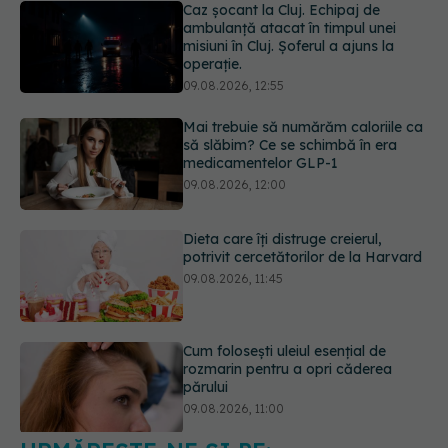
Mai trebuie să numărăm caloriile ca
să slăbim? Ce se schimbă în era
medicamentelor GLP-1
09.08.2026, 12:00
Dieta care îți distruge creierul,
potrivit cercetătorilor de la Harvard
09.08.2026, 11:45
Cum folosești uleiul esențial de
rozmarin pentru a opri căderea
părului
09.08.2026, 11:00
Ce este testul TORCH și cine trebuie
să-l facă. Ce înseamnă un rezultat
pozitiv
09.08.2026, 13:00