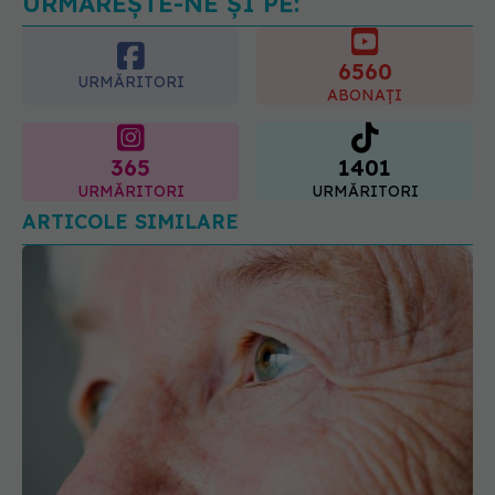
URMĂREȘTE-NE ȘI PE:
6560
URMĂRITORI
ABONAȚI
365
1401
URMĂRITORI
URMĂRITORI
ARTICOLE SIMILARE