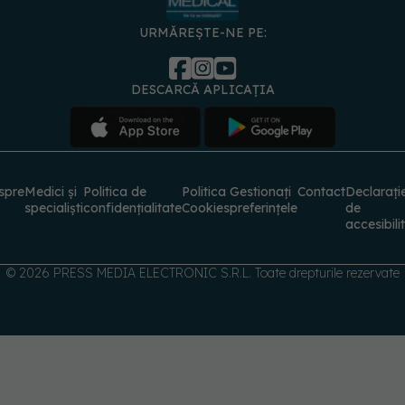
URMĂREȘTE-NE PE:
DESCARCĂ APLICAȚIA
spre
Medici și
Politica de
Politica
Gestionați
Contact
Declarați
specialiști
confidențialitate
Cookies
preferințele
de
accesibili
© 2026 PRESS MEDIA ELECTRONIC S.R.L. Toate drepturile rezervate