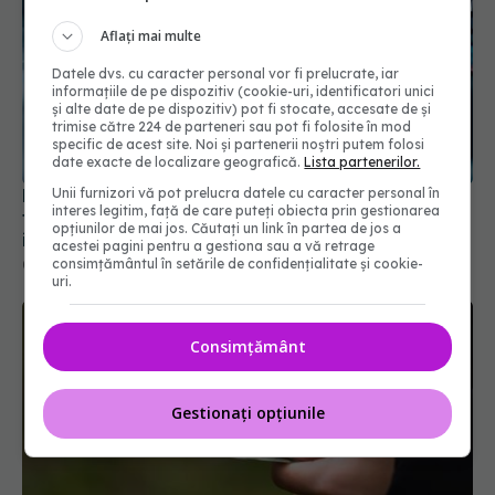
Aflați mai multe
Datele dvs. cu caracter personal vor fi prelucrate, iar
informațiile de pe dispozitiv (cookie-uri, identificatori unici
și alte date de pe dispozitiv) pot fi stocate, accesate de și
trimise către 224 de parteneri sau pot fi folosite în mod
specific de acest site. Noi și partenerii noștri putem folosi
date exacte de localizare geografică.
Lista partenerilor.
Unii furnizori vă pot prelucra datele cu caracter personal în
Pacienții ar putea avea acces mai rapid la
interes legitim, față de care puteți obiecta prin gestionarea
tratamente. UNIFARM anunță un parteneriat
opțiunilor de mai jos. Căutați un link în partea de jos a
important
acestei pagini pentru a gestiona sau a vă retrage
consimțământul în setările de confidențialitate și cookie-
04 aug 2026, 12:30
uri.
Consimțământ
Gestionați opțiunile