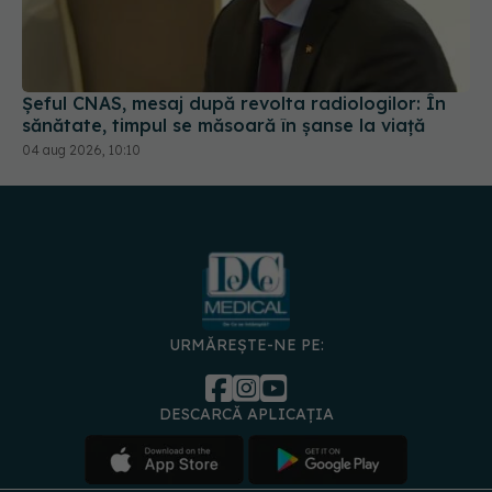
Șeful CNAS, mesaj după revolta radiologilor: În
sănătate, timpul se măsoară în șanse la viață
04 aug 2026, 10:10
URMĂREȘTE-NE PE:
DESCARCĂ APLICAȚIA