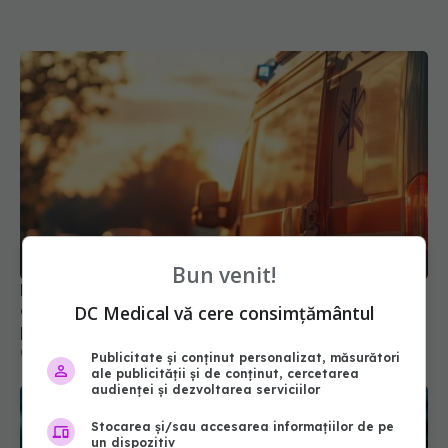
Bun venit!
Ministerul Sănătății activează planul pentru
caniculă. Măsuri speciale în spitale și recomandări
DC Medical vă cere consimțământul
pentru populație
03 aug 2026, 10:30
Publicitate și conținut personalizat, măsurători
ale publicității și de conținut, cercetarea
audienței și dezvoltarea serviciilor
Stocarea și/sau accesarea informațiilor de pe
un dispozitiv