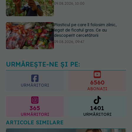
Plasticul pe care îl folosim zilnic,
legat de ficatul gras. Ce au
descoperit cercetătorii
09.08.2026, 09:47
Mai trebuie să numărăm caloriile ca
să slăbim? Ce se schimbă în era
medicamentelor GLP-1
09.08.2026, 12:00
URMĂREȘTE-NE ȘI PE:
6560
URMĂRITORI
ABONAȚI
365
1401
URMĂRITORI
URMĂRITORI
ARTICOLE SIMILARE