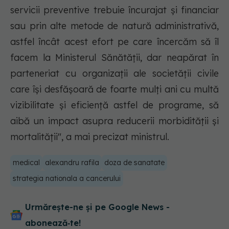
servicii preventive trebuie încurajat şi financiar
sau prin alte metode de natură administrativă,
astfel încât acest efort pe care încercăm să îl
facem la Ministerul Sănătăţii, dar neapărat în
parteneriat cu organizaţii ale societăţii civile
care îşi desfăşoară de foarte mulţi ani cu multă
vizibilitate şi eficienţă astfel de programe, să
aibă un impact asupra reducerii morbidităţii şi
mortalităţii", a mai precizat ministrul.
medical
alexandru rafila
doza de sanatate
strategia nationala a cancerului
Urmărește-ne și pe Google News -
abonează‑te!