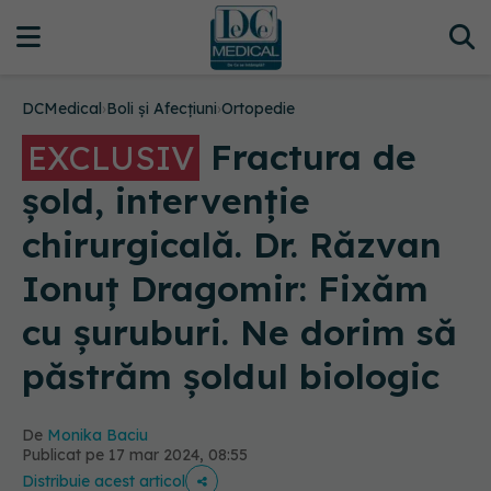
DCMedical
›
Boli și Afecțiuni
›
Ortopedie
Fractura de
EXCLUSIV
șold, intervenție
chirurgicală. Dr. Răzvan
Ionuț Dragomir: Fixăm
cu șuruburi. Ne dorim să
păstrăm șoldul biologic
De
Monika Baciu
Publicat pe 17 mar 2024, 08:55
Distribuie acest articol