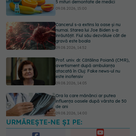
Cancerul s-a extins la oase și nu
numai. Starea lui Joe Biden s-a
înrăutățit. Fiul său dezvăluie cât de
gravă este boala
09.08.2026, 14:52
Prof. univ. dr. Cătălina Poiană (CMR),
avertisment după ambulanța
atacată în Cluj: Fake news-ul nu
este inofensiv
09.08.2026, 14:05
Ora la care mănânci ar putea
influența oasele după vârsta de 50
de ani
09.08.2026, 14:00
URMĂREȘTE-NE ȘI PE:
Cum alegem alimentele pe timp de
caniculă. Recomandările
specialiștilor