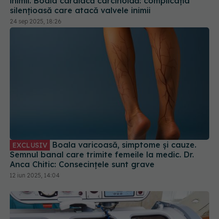
silențioasă care atacă valvele inimii
24 sep 2025, 18:26
Boala varicoasă, simptome și cauze.
EXCLUSIV
Semnul banal care trimite femeile la medic. Dr.
Anca Chitic: Consecințele sunt grave
12 iun 2025, 14:04