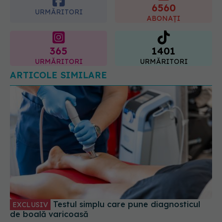
6560
09.08.2026, 15:14
URMĂRITORI
ABONAȚI
365
1401
URMĂRITORI
URMĂRITORI
ARTICOLE SIMILARE
Testul simplu care pune diagnosticul
EXCLUSIV
de boală varicoasă
16 iun 2025, 16:19