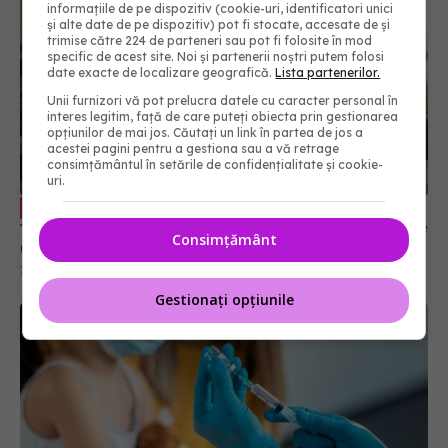
informațiile de pe dispozitiv (cookie-uri, identificatori unici
și alte date de pe dispozitiv) pot fi stocate, accesate de și
trimise către 224 de parteneri sau pot fi folosite în mod
specific de acest site. Noi și partenerii noștri putem folosi
date exacte de localizare geografică.
Lista partenerilor.
Unii furnizori vă pot prelucra datele cu caracter personal în
interes legitim, față de care puteți obiecta prin gestionarea
opțiunilor de mai jos. Căutați un link în partea de jos a
acestei pagini pentru a gestiona sau a vă retrage
consimțământul în setările de confidențialitate și cookie-
uri.
Semnele de alarmă din sarcină care
EXCLUSIV
trebuie să te trimită la medic. Dr. Ingrid Gheorghe
(SANADOR): Necesită prezentare imediată
Consimțământ
29 sep 2025, 14:24
Gestionați opțiunile