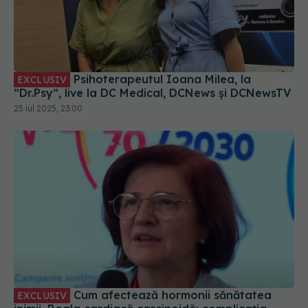
Psihoterapeutul Ioana Milea, la
EXCLUSIV
”Dr.Psy”, live la DC Medical, DCNews și DCNewsTV
25 iul 2025, 23:00
Cum afectează hormonii sănătatea
EXCLUSIV
inimii. Boala cardiacă carcinoidă: complicația