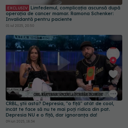
Limfedemul, complicația ascunsă după
EXCLUSIV
operația de cancer mamar. Ramona Schenker:
Invalidantă pentru paciente
01 iul 2025, 20:50
CRBL, știi asta? Depresia, "o fiță" atât de cool,
încât te face să nu te mai poți ridica din pat.
Depresia NU e o fiță, dar ignoranța da!
09 iun 2025, 18:34