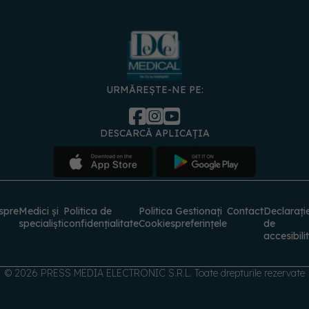
URMĂREȘTE-NE PE:
DESCARCĂ APLICAȚIA
spre
Medici și
Politica de
Politica
Gestionați
Contact
Declarați
specialiști
confidențialitate
Cookies
preferințele
de
accesibili
© 2026 PRESS MEDIA ELECTRONIC S.R.L. Toate drepturile rezervate