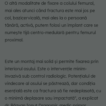
O altă modalitate de fixare a colului femural,
mai ales atunci când fractura este mai jos pe
col, bazicervicală, mai ales la o persoană
tânără, activă, putem folosi un implant care se
numește tijă centro-medulară pentru femurul
proximal.
Este un montaj mai solid și permite fixarea prin
interiorul osului. Este o intervenție minim-
invazivă sub control radiologic. Potențialul de
vindecare al osului se păstrează, dar condiția
esențială este ca fractura să fie nedeplasată, cu
o minimă deplasare sau impactată", a explicat
dr. Răzvan Ionuț Dragomir, medic primar