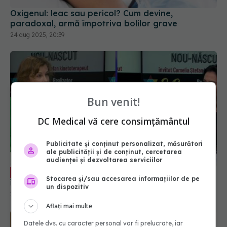
Oxigenul: leac sau pericol? Cum devine,
paradoxal, armă împotriva bolilor grave
24 aug 2025, 20:39
Bun venit!
DC Medical vă cere consimțământul
Publicitate și conținut personalizat, măsurători
ale publicității și de conținut, cercetarea
audienței și dezvoltarea serviciilor
Psihologia copilului și kinetoterapia se
EXCLUSIV
întâlnesc la DrPsy! Camelia Ștefan, interviu
Stocarea și/sau accesarea informațiilor de pe
un dispozitiv
10 oct 2025, 20:29
Aflați mai multe
Datele dvs. cu caracter personal vor fi prelucrate, iar