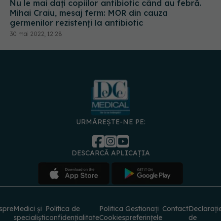
Nu le mai dați copiilor antibiotic când au febră.
Mihai Craiu, mesaj ferm: MOR din cauza
germenilor rezistenți la antibiotic
30 mai 2022, 12:28
URMĂREȘTE-NE PE:
DESCARCĂ APLICAȚIA
spre
Medici și
Politica de
Politica
Gestionați
Contact
Declarați
specialiști
confidențialitate
Cookies
preferințele
de