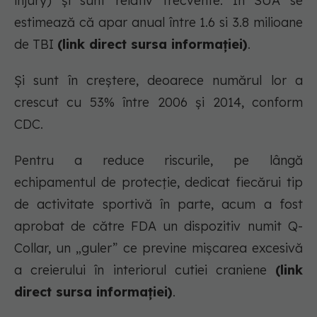
injury) și sunt relativ frecvente. În SUA se
estimează că apar anual între 1.6 si 3.8 milioane
de TBI
(link direct sursa informației)
.
Și sunt în creștere, deoarece numărul lor a
crescut cu 53% între 2006 și 2014, conform
CDC.
Pentru a reduce riscurile, pe lângă
echipamentul de protecție, dedicat fiecărui tip
de activitate sportivă în parte, acum a fost
aprobat de către FDA un dispozitiv numit Q-
Collar, un „guler” ce previne mișcarea excesivă
a creierului în interiorul cutiei craniene
(link
direct sursa informației)
.