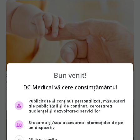
Bun venit!
Sindromul Treacher Collins: aspecte pe care nu le
cunoști despre această boală rară
DC Medical vă cere consimțământul
28 mai 2021, 22:11
Publicitate și conținut personalizat, măsurători
ale publicității și de conținut, cercetarea
audienței și dezvoltarea serviciilor
Stocarea și/sau accesarea informațiilor de pe
un dispozitiv
Aflați mai multe