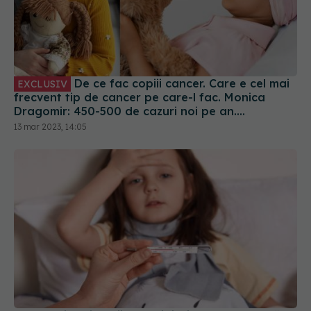
De ce fac copiii cancer. Care e cel mai
EXCLUSIV
frecvent tip de cancer pe care-l fac. Monica
Dragomir: 450-500 de cazuri noi pe an.
Carcinogeneza se declanșează în 10 - 25 de ani
13 mar 2023, 14:05