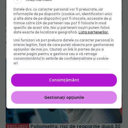
Datele dvs. cu caracter personal vor fi prelucrate, iar
informațiile de pe dispozitiv (cookie-uri, identificatori unici
și alte date de pe dispozitiv) pot fi stocate, accesate de și
trimise către 224 de parteneri sau pot fi folosite în mod
specific de acest site. Noi și partenerii noștri putem folosi
Psihiatru, mesaj pentru părinți: Dorința voastră de
date exacte de localizare geografică.
Lista partenerilor.
a avea un copil cuminte duce la niște oameni
Unii furnizori vă pot prelucra datele cu caracter personal în
neputincioși, care vor fi tot timpul la risc în fața
interes legitim, față de care puteți obiecta prin gestionarea
criticii, în fața eșecului
26 sep 2022, 12:21
opțiunilor de mai jos. Căutați un link în partea de jos a
acestei pagini pentru a gestiona sau a vă retrage
consimțământul în setările de confidențialitate și cookie-
uri.
Consimțământ
Gestionați opțiunile
Poliomielita, risc de reapariție după 30
EXCLUSIV