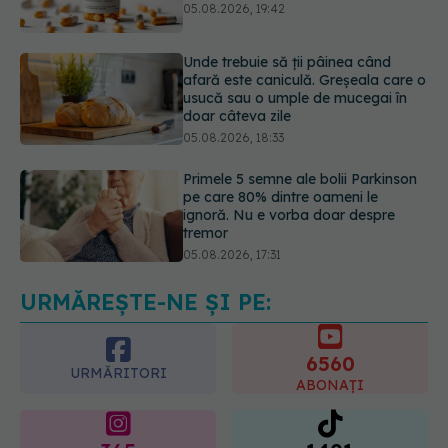
afară este caniculă. Greșeala care o
usucă sau o umple de mucegai în
doar câteva zile
05.08.2026, 18:33
Primele 5 semne ale bolii Parkinson
pe care 80% dintre oameni le
ignoră. Nu e vorba doar despre
tremor
05.08.2026, 17:31
Gabriela Cristea, manifest pentru
respect și acceptare: Corpul
fiecăruia spune o poveste
05.08.2026, 21:23
URMĂREȘTE-NE ȘI PE:
6560
URMĂRITORI
ABONAȚI