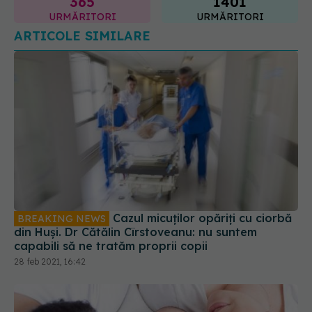
365
1401
URMĂRITORI
URMĂRITORI
ARTICOLE SIMILARE
Cazul micuților opăriți cu ciorbă
BREAKING NEWS
din Huși. Dr Cătălin Cîrstoveanu: nu suntem
capabili să ne tratăm proprii copii
28 feb 2021, 16:42