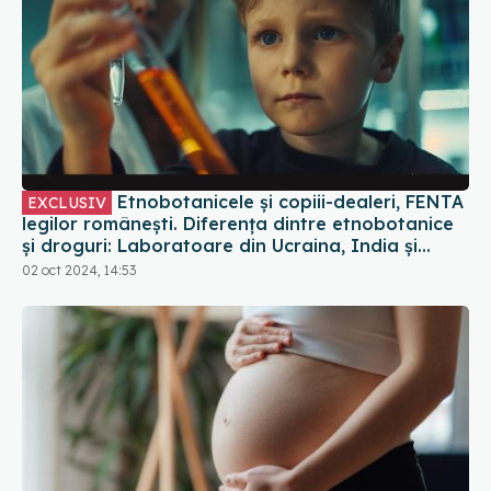
Etnobotanicele și copiii-dealeri, FENTA
EXCLUSIV
legilor românești. Diferența dintre etnobotanice
și droguri: Laboratoare din Ucraina, India și
China primesc comenzi de droguri pentru noi
02 oct 2024, 14:53