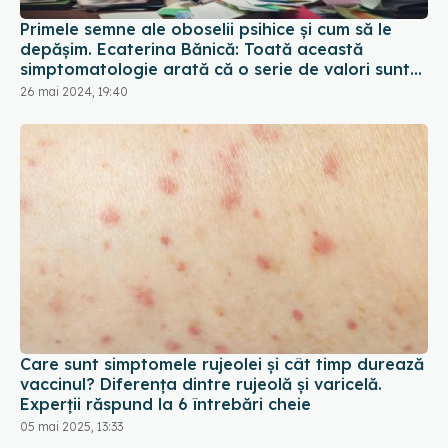
Primele semne ale oboselii psihice și cum să le
depășim. Ecaterina Bănică: Toată această
simptomatologie arată că o serie de valori sunt
greșite. Ai nevoie sa le schimbi
26 mai 2024, 19:40
Care sunt simptomele rujeolei și cât timp durează
vaccinul? Diferența dintre rujeolă și varicelă.
Experții răspund la 6 întrebări cheie
05 mai 2025, 13:33