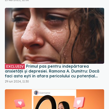
Primul pas pentru îndepărtarea
EXCLUSIV
anxietății și depresiei. Ramona A. Dumitru: Dacă
faci asta ești în afara pericolului cu potențial
distructiv și 100% toxic
29 iun 2024, 11:30