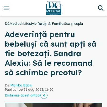
DCMedical
›
Lifestyle
›
Relații & Familie
›
Sex și cuplu
Adeverință pentru
bebeluși că sunt apți să
fie botezați. Sandra
Alexiu: Să le recomand
să schimbe preotul?
De
Monika Baciu
Publicat pe 31 aug 2023, 16:30
Distribuie acest articol