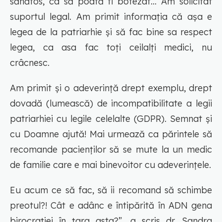
sănătos, ca să poată fi botezat... Am solicitat
suportul legal. Am primit informația că așa e
legea de la patriarhie și să fac bine sa respect
legea, ca asa fac toți ceilalți medici, nu
crâcnesc.
Am primit și o adeverință drept exemplu, drept
dovadă (lumească) de incompatibilitate a legii
patriarhiei cu legile celelalte (GDPR). Semnat și
cu Doamne ajută! Mai urmează ca părintele să
recomande pacienților să se mute la un medic
de familie care e mai binevoitor cu adeverințele.
Eu acum ce să fac, să ii recomand să schimbe
preotul?! Cât e adânc e întipărită în ADN gena
birocrației în țara asta?”, a scris dr. Sandra