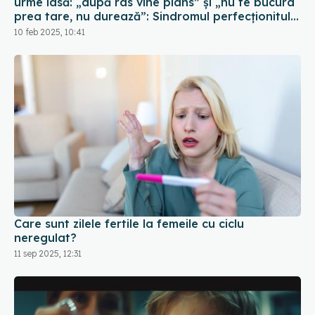
urme lasă: „după râs vine plâns” și „nu te bucura
prea tare, nu durează”: Sindromul perfecționitului
nefericit
10 feb 2025, 10:41
Care sunt zilele fertile la femeile cu ciclu
neregulat?
11 sep 2025, 12:31