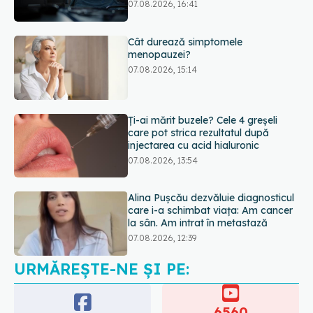
07.08.2026, 16:41
Cât durează simptomele
menopauzei?
07.08.2026, 15:14
Ți-ai mărit buzele? Cele 4 greșeli
care pot strica rezultatul după
injectarea cu acid hialuronic
07.08.2026, 13:54
Alina Pușcău dezvăluie diagnosticul
care i-a schimbat viața: Am cancer
la sân. Am intrat în metastază
07.08.2026, 12:39
URMĂREȘTE-NE ȘI PE:
Dieta care poate crește brusc
colesterolul. Cine este mai expus
07.08.2026, 17:22
6560