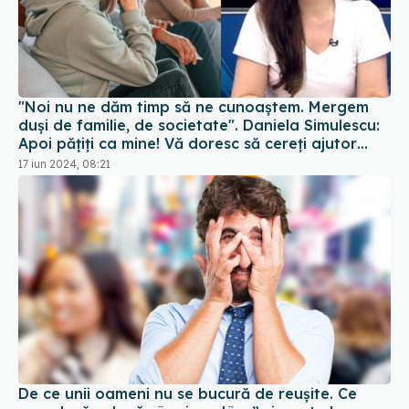
"Noi nu ne dăm timp să ne cunoaștem. Mergem
duși de familie, de societate". Daniela Simulescu:
Apoi pățiți ca mine! Vă doresc să cereți ajutor
atunci când aveți nevoie, să nu vă rușinați
17 iun 2024, 08:21
De ce unii oameni nu se bucură de reușite. Ce