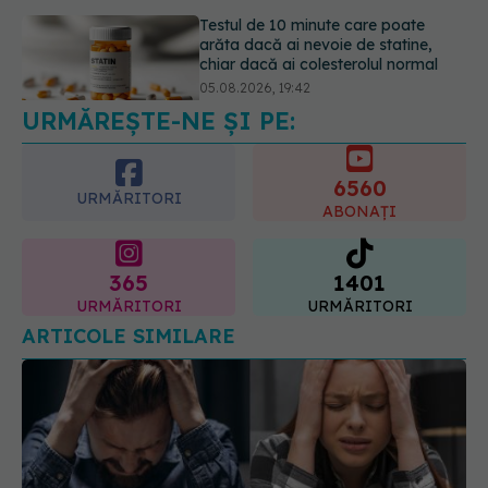
Pepenele roșu sau cel galben: care
crește glicemia mai repede.
Răspunsul unui medic diabetolog
06.08.2026, 09:36
URMĂREȘTE-NE ȘI PE:
6560
URMĂRITORI
ABONAȚI
365
1401
URMĂRITORI
URMĂRITORI
ARTICOLE SIMILARE