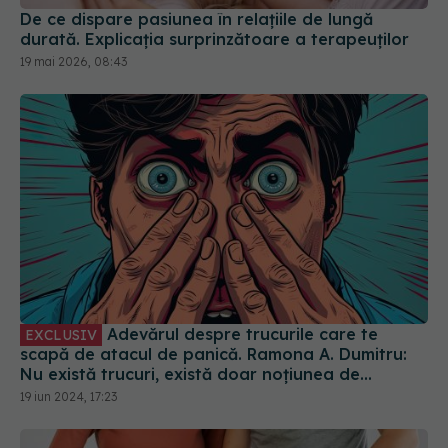
De ce dispare pasiunea în relațiile de lungă
durată. Explicația surprinzătoare a terapeuților
19 mai 2026, 08:43
Adevărul despre trucurile care te
EXCLUSIV
scapă de atacul de panică. Ramona A. Dumitru:
Nu există trucuri, există doar noțiunea de
inducere a ideii că ar putea exista. E placebo
19 iun 2024, 17:23