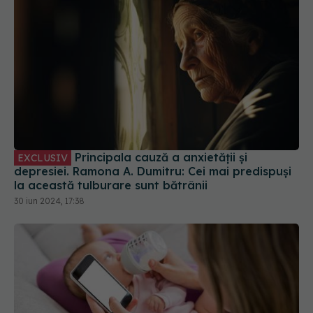
Principala cauză a anxietății și
EXCLUSIV
depresiei. Ramona A. Dumitru: Cei mai predispuși
la această tulburare sunt bătrânii
30 iun 2024, 17:38