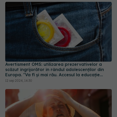
Avertisment OMS: utilizarea prezervativelor a
scăzut îngrijorător în rândul adolescenţilor din
Europa. "Va fi și mai rău. Accesul la educație
sexuală este vital"
12 sep 2024, 14:30