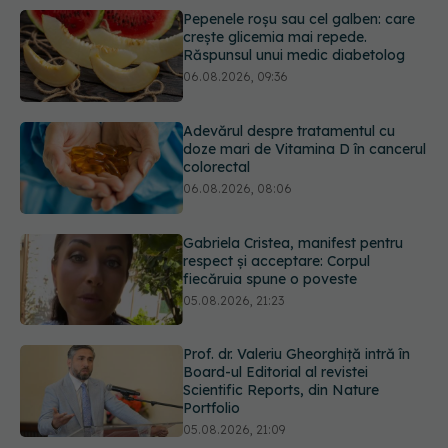
Adevărul despre tratamentul cu
doze mari de Vitamina D în cancerul
colorectal
06.08.2026, 08:06
Gabriela Cristea, manifest pentru
respect și acceptare: Corpul
fiecăruia spune o poveste
05.08.2026, 21:23
Prof. dr. Valeriu Gheorghiță intră în
Board-ul Editorial al revistei
Scientific Reports, din Nature
Portfolio
05.08.2026, 21:09
Testul de 10 minute care poate
arăta dacă ai nevoie de statine,
chiar dacă ai colesterolul normal
05.08.2026, 19:42