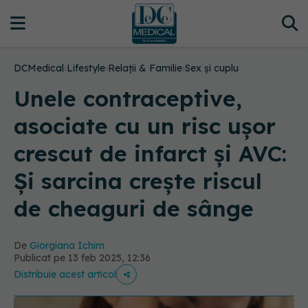
DCMedical
›
Lifestyle
›
Relații & Familie
›
Sex și cuplu
Unele contraceptive,
asociate cu un risc uşor
crescut de infarct și AVC:
Și sarcina creşte riscul
de cheaguri de sânge
De
Giorgiana Ichim
Publicat pe 13 feb 2025, 12:36
Distribuie acest articol