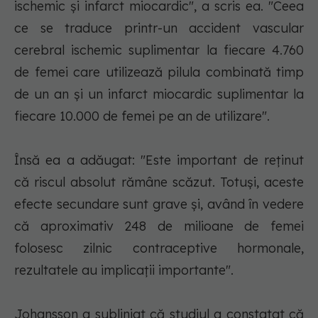
ischemic şi infarct miocardic", a scris ea. "Ceea
ce se traduce printr-un accident vascular
cerebral ischemic suplimentar la fiecare 4.760
de femei care utilizează pilula combinată timp
de un an şi un infarct miocardic suplimentar la
fiecare 10.000 de femei pe an de utilizare".
Însă ea a adăugat: "Este important de reţinut
că riscul absolut rămâne scăzut. Totuşi, aceste
efecte secundare sunt grave şi, având în vedere
că aproximativ 248 de milioane de femei
folosesc zilnic contraceptive hormonale,
rezultatele au implicaţii importante".
Johansson a subliniat că studiul a constatat că