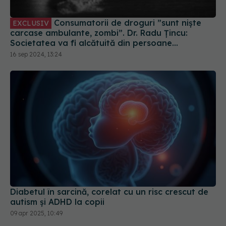
Consumatorii de droguri ”sunt niște
EXCLUSIV
carcase ambulante, zombi”. Dr. Radu Țincu:
Societatea va fi alcătuită din persoane
disfuncționale
16 sep 2024, 13:24
Diabetul în sarcină, corelat cu un risc crescut de
autism și ADHD la copii
09 apr 2025, 10:49