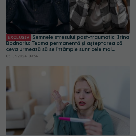
Semnele stresului post-traumatic. Irina
EXCLUSIV
Bodnariu: Teama permanentă și așteptarea că
ceva urmează să se întâmple sunt cele mai
evidente semne
05 iun 2024, 09:34