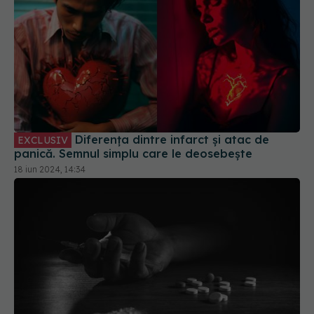
Diferența dintre infarct și atac de
EXCLUSIV
panică. Semnul simplu care le deosebește
18 iun 2024, 14:34