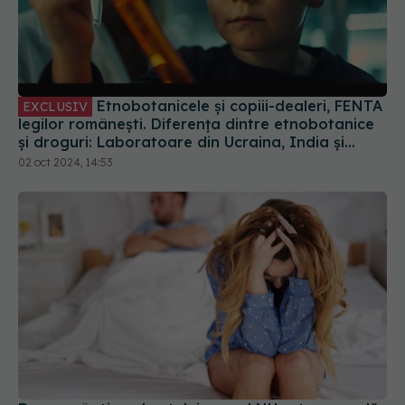
Etnobotanicele și copiii-dealeri, FENTA
EXCLUSIV
legilor românești. Diferența dintre etnobotanice
și droguri: Laboratoare din Ucraina, India și
China primesc comenzi de droguri pentru noi
02 oct 2024, 14:53