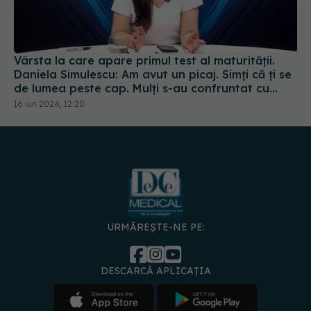
Vârsta la care apare primul test al maturității.
Daniela Simulescu: Am avut un picaj. Simți că ți se
de lumea peste cap. Mulți s-au confruntat cu
multe clase de demoni interiori
16 iun 2024, 12:20
URMĂREȘTE-NE PE:
DESCARCĂ APLICAȚIA