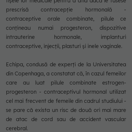
fişele lor medicale pentru a afla dacă le fusese
prescrisă contracepţie hormonală -
contraceptive orale combinate, pilule ce
conţineau numai progesteron, dispozitive
intrauterine hormonale, implanturi
contraceptive, injecţii, plasturi şi inele vaginale.
Echipa, condusă de experţi de la Universitatea
din Copenhaga, a constatat că, în cazul femeilor
care au luat pilule combinate estrogen-
progesteron - contraceptivul hormonal utilizat
cel mai frecvent de femeile din cadrul studiului -
se pare că exista un risc de două ori mai mare
de atac de cord sau de accident vascular
cerebral.