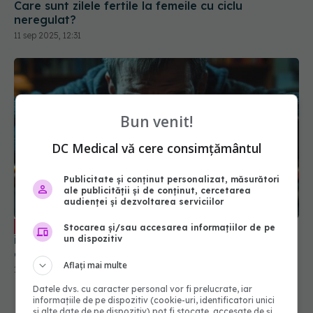
Care sunt zilele fertile la femeile cu ciclu
neregulat?
11 sep 2025, 12:31
Bun venit!
DC Medical vă cere consimțământul
Publicitate și conținut personalizat, măsurători
ale publicității și de conținut, cercetarea
audienței și dezvoltarea serviciilor
"Dependența reflectă un conflict
EXCLUSIV
Stocarea și/sau accesarea informațiilor de pe
interior". Radu Țincu, mesaj pentru și despre
un dispozitiv
drogați: Trebuie să știe că e posibil să fie mai
Aflați mai multe
proști decât cei care nu consumă
12 oct 2024, 12:48
Datele dvs. cu caracter personal vor fi prelucrate, iar
informațiile de pe dispozitiv (cookie-uri, identificatori unici
și alte date de pe dispozitiv) pot fi stocate, accesate de și