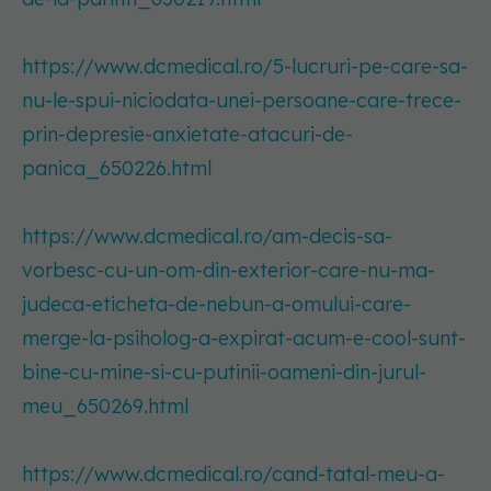
https://www.dcmedical.ro/5-lucruri-pe-care-sa-
nu-le-spui-niciodata-unei-persoane-care-trece-
prin-depresie-anxietate-atacuri-de-
panica_650226.html
https://www.dcmedical.ro/am-decis-sa-
vorbesc-cu-un-om-din-exterior-care-nu-ma-
judeca-eticheta-de-nebun-a-omului-care-
merge-la-psiholog-a-expirat-acum-e-cool-sunt-
bine-cu-mine-si-cu-putinii-oameni-din-jurul-
meu_650269.html
https://www.dcmedical.ro/cand-tatal-meu-a-