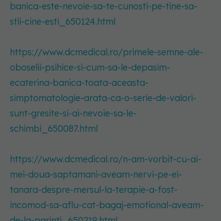
banica-este-nevoie-sa-te-cunosti-pe-tine-sa-
stii-cine-esti_650124.html
https://www.dcmedical.ro/primele-semne-ale-
oboselii-psihice-si-cum-sa-le-depasim-
ecaterina-banica-toata-aceasta-
simptomatologie-arata-ca-o-serie-de-valori-
sunt-gresite-si-ai-nevoie-sa-le-
schimbi_650087.html
https://www.dcmedical.ro/n-am-vorbit-cu-ai-
mei-doua-saptamani-aveam-nervi-pe-ei-
tanara-despre-mersul-la-terapie-a-fost-
incomod-sa-aflu-cat-bagaj-emotional-aveam-
de-la-parinti_650219.html