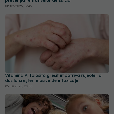
Vitamina A, folosită greșit împotriva rujeolei, a
dus la creșteri masive de intoxicații
05 iun 2026, 20:00
România, pe locul 16 din 36 de țări în clasamentul
privind bunăstarea copiilor. Ţările de Jos şi
Danemarca, pe primele locuri
14 mai 2025, 19:24