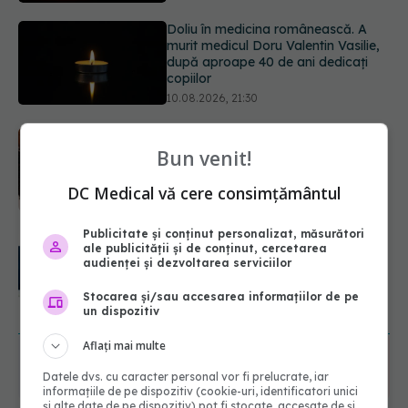
Cafeaua rece pe care o poți face
acasă: are doar 84 de calorii și se
prepară în câteva minute
10.08.2026, 20:51
EXCLUSIV
Ambulanța sub
presiune. Dr. Alis Grasu (SABIF), la
Bun venit!
Academia de Sănătate
10.08.2026, 20:19
DC Medical vă cere consimțământul
Publicitate și conținut personalizat, măsurători
Semnul de pe picioare care poate
ale publicității și de conținut, cercetarea
dezvălui că arterele sunt grav
audienței și dezvoltarea serviciilor
afectate
10.08.2026, 22:29
Stocarea și/sau accesarea informațiilor de pe
URMĂREȘTE-NE ȘI PE:
un dispozitiv
Aflați mai multe
6560
Datele dvs. cu caracter personal vor fi prelucrate, iar
URMĂRITORI
ABONAȚI
informațiile de pe dispozitiv (cookie-uri, identificatori unici
și alte date de pe dispozitiv) pot fi stocate, accesate de și