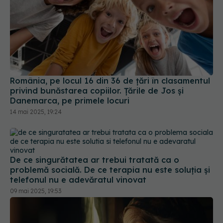
De ce singurătatea ar trebui tratată ca o
problemă socială. De ce terapia nu este soluția și
telefonul nu e adevăratul vinovat
09 mai 2025, 19:53
Principala cauză a anxietății și
EXCLUSIV
depresiei. Ramona A. Dumitru: Cei mai predispuși
la această tulburare sunt bătrânii
30 iun 2024, 17:38