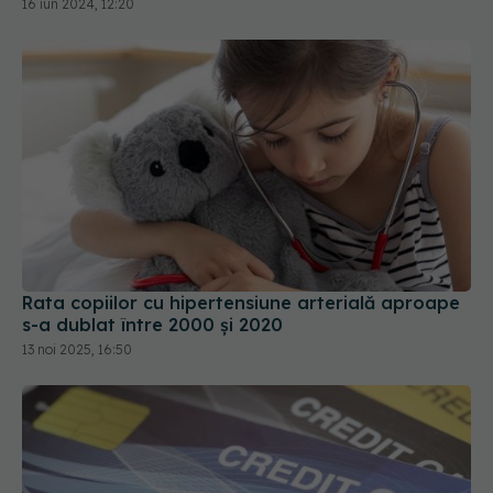
Rata copiilor cu hipertensiune arterială aproape
s-a dublat între 2000 şi 2020
13 noi 2025, 16:50
Semnul subtil al atacului de panică.
EXCLUSIV
Ramona A. Dumitru: Principala cauză sunt ratele
la bancă. Avem sute de persoane diagnosticate
lunar
20 iun 2024, 15:36