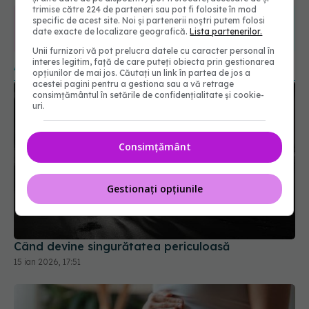
trimise către 224 de parteneri sau pot fi folosite în mod
specific de acest site. Noi și partenerii noștri putem folosi
365
1401
date exacte de localizare geografică.
Lista partenerilor.
URMĂRITORI
URMĂRITORI
Unii furnizori vă pot prelucra datele cu caracter personal în
interes legitim, față de care puteți obiecta prin gestionarea
ARTICOLE SIMILARE
opțiunilor de mai jos. Căutați un link în partea de jos a
acestei pagini pentru a gestiona sau a vă retrage
consimțământul în setările de confidențialitate și cookie-
uri.
Consimțământ
Gestionați opțiunile
Când devine singurătatea periculoasă
15 ian 2026, 17:51