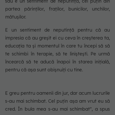
sau e un sentiment de neputință, cel puțin din
partea părinților, fraților, bunicilor, unchilor,
mătușilor.
E un sentiment de neputință pentru că au
impresia că au greșit ei cu ceva în creșterea ta,
educația ta și momentul în care tu începi să să
te schimbi în terapie, să te liniștești. Pe urmă
încearcă să te aducă înapoi în starea inițială,
pentru că așa sunt obișnuiți cu tine.
E greu pentru oamenii din jur, dar acum lucrurile
s-au mai schimbat. Cel puțin așa am vrut eu să
cred. În bula mea s-au mai schimbat", a spus