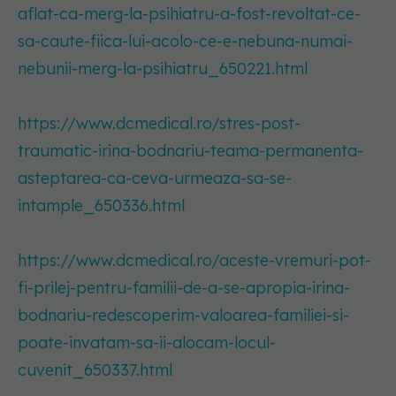
aflat-ca-merg-la-psihiatru-a-fost-revoltat-ce-
sa-caute-fiica-lui-acolo-ce-e-nebuna-numai-
nebunii-merg-la-psihiatru_650221.html
https://www.dcmedical.ro/stres-post-
traumatic-irina-bodnariu-teama-permanenta-
asteptarea-ca-ceva-urmeaza-sa-se-
intample_650336.html
https://www.dcmedical.ro/aceste-vremuri-pot-
fi-prilej-pentru-familii-de-a-se-apropia-irina-
bodnariu-redescoperim-valoarea-familiei-si-
poate-invatam-sa-ii-alocam-locul-
cuvenit_650337.html