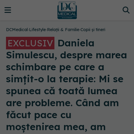
DCMedical
›
Lifestyle
›
Relații & Familie
›
Copii și tineri
Daniela
EXCLUSIV
Simulescu, despre marea
schimbare pe care a
simțit-o la terapie: Mi se
spunea că toată lumea
are probleme. Când am
făcut pace cu
moștenirea mea, am