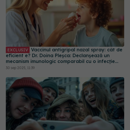
Vaccinul antigripal nazal spray: cât de
EXCLUSIV
eficient e? Dr. Doina Pleșca: Declanșează un
mecanism imunologic comparabil cu o infecție
reală
30 sep 2025, 11:39