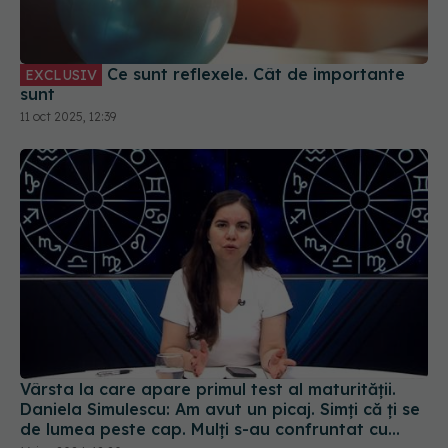
Vârsta la care apare primul test al maturității.
Daniela Simulescu: Am avut un picaj. Simți că ți se
de lumea peste cap. Mulți s-au confruntat cu
multe clase de demoni interiori
16 iun 2024, 12:20