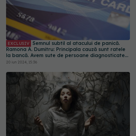
Semnele că ai nevoie de terapie. Daniela
Simulescu: O să ai un șoculeț. Nu e că ai luat-o
razna sau că trebuie să mergi la un popă
20 iun 2024, 10:54