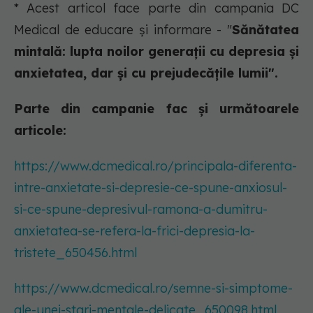
* Acest articol face parte din campania DC
Medical de educare și informare - "
Sănătatea
mintală: lupta noilor generații cu depresia și
anxietatea, dar și cu prejudecățile lumii".
Parte din campanie fac și următoarele
articole:
https://www.dcmedical.ro/principala-diferenta-
intre-anxietate-si-depresie-ce-spune-anxiosul-
si-ce-spune-depresivul-ramona-a-dumitru-
anxietatea-se-refera-la-frici-depresia-la-
tristete_650456.html
https://www.dcmedical.ro/semne-si-simptome-
ale-unei-stari-mentale-delicate_650098.html