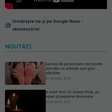
Urmărește-ne și pe Google News -
abonează‑te!
NOUTĂȚI
A murit Prof. Dr. Ioana Micle, un
reper al pediatriei timișorene
10.08.2026, 21:51
Doliu în medicina românească. A
murit medicul Doru Valentin Vasilie,
după aproape 40 de ani dedicați
copiilor
10.08.2026, 21:30