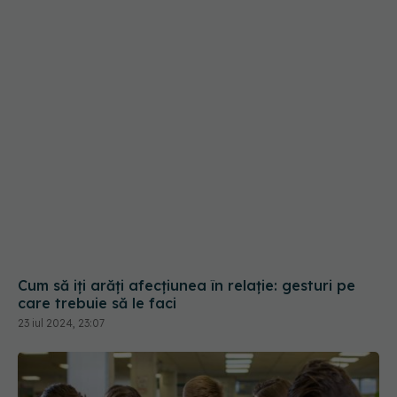
Cum să iți arăți afecțiunea în relație: gesturi pe
care trebuie să le faci
23 iul 2024, 23:07
Greșeala din Legea Majoratului Digital
EXCLUSIV
trecută de Senat. Ovidiu Iosif: Restricțiile nu
generează decât frustrare
17 oct 2025, 17:52