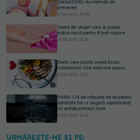
Testul din deget care ar putea
indica riscul pentru 8 boli majore
07.08.2026, 18:34
Dieta care poate crește brusc
colesterolul. Cine este mai expus
07.08.2026, 17:22
PNRR: 174 de milioane de lei pentru
sănătate într-o singură săptămână.
Ce spitale primesc bani
07.08.2026, 16:41
Ce spune culoarea ta preferată
despre vârsta pe care o ai. Care
este "codul cromatic" al generațiilor
07.08.2026, 21:29
URMĂREȘTE-NE ȘI PE: