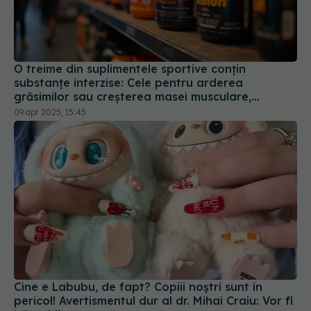
O treime din suplimentele sportive conțin
substanțe interzise: Cele pentru arderea
grăsimilor sau creșterea masei musculare,
deosebit de riscante
09 apr 2025, 15:45
Cine e Labubu, de fapt? Copiii noștri sunt în
pericol! Avertismentul dur al dr. Mihai Craiu: Vor fi