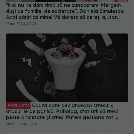
"Noi nu ne dăm timp să ne cunoaștem. Mergem
duși de familie, de societate". Daniela Simulescu:
Apoi pățiți ca mine! Vă doresc să cereți ajutor
atunci când aveți nevoie, să nu vă rușinați
17 iun 2024, 08:21
Cauza care declanșează stresul și
EXCLUSIV
atacurile de panică. Psiholog, sfat util să treci
peste anxietate și stres: Putem gestiona tot,
acționând
31 mai 2024, 17:54