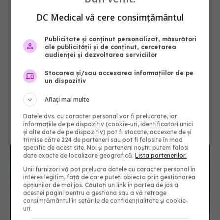
DC Medical vă cere consimțământul
Publicitate și conținut personalizat, măsurători
ale publicității și de conținut, cercetarea
audienței și dezvoltarea serviciilor
Stocarea și/sau accesarea informațiilor de pe
un dispozitiv
Aflați mai multe
Datele dvs. cu caracter personal vor fi prelucrate, iar
informațiile de pe dispozitiv (cookie-uri, identificatori unici
și alte date de pe dispozitiv) pot fi stocate, accesate de și
trimise către 224 de parteneri sau pot fi folosite în mod
specific de acest site. Noi și partenerii noștri putem folosi
date exacte de localizare geografică.
Lista partenerilor.
Unii furnizori vă pot prelucra datele cu caracter personal în
interes legitim, față de care puteți obiecta prin gestionarea
opțiunilor de mai jos. Căutați un link în partea de jos a
acestei pagini pentru a gestiona sau a vă retrage
consimțământul în setările de confidențialitate și cookie-
uri.