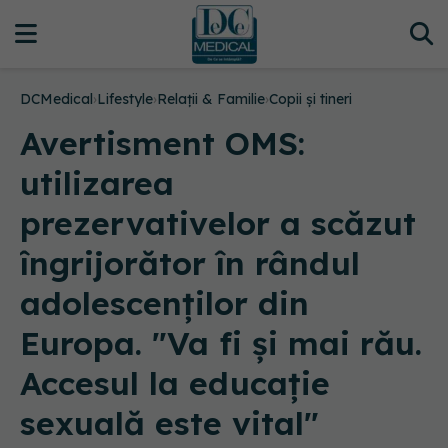
DCMedical
›
Lifestyle
›
Relații & Familie
›
Copii și tineri
Avertisment OMS:
utilizarea
prezervativelor a scăzut
îngrijorător în rândul
adolescenţilor din
Europa. "Va fi și mai rău.
Accesul la educație
sexuală este vital"