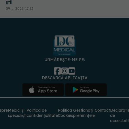
știi
09 iul 2025, 17:23
URMĂREȘTE-NE PE:
DESCARCĂ APLICAȚIA
spre
Medici și
Politica de
Politica
Gestionați
Contact
Declarați
specialiști
confidențialitate
Cookies
preferințele
de
accesibili