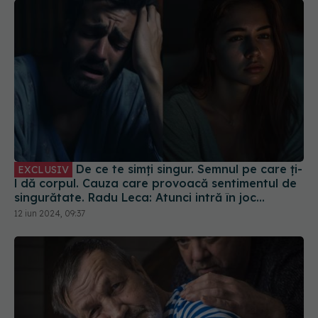
De ce te simți singur. Semnul pe care ți-
EXCLUSIV
l dă corpul. Cauza care provoacă sentimentul de
singurătate. Radu Leca: Atunci intră în joc
singurătatea
12 iun 2024, 09:37