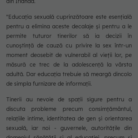
din Irlanda.
"
Educația sexuală cuprinzătoare este esențială
pentru a elimina aceste decalaje și pentru a le
permite tuturor tinerilor să ia decizii în
cunoștință de cauză cu privire la sex într-un
moment deosebit de vulnerabil al vieții lor, pe
măsură ce trec de la adolescență la vârsta
adultă.
Dar educația trebuie să meargă dincolo
de simpla furnizare de informații.
Tinerii au nevoie de spații sigure pentru a
discuta probleme precum consimțământul,
relațiile intime, identitatea de gen și orientarea
sexuală, iar noi - guvernele, autoritățile din
domeniul sănătății și al educației, precum și