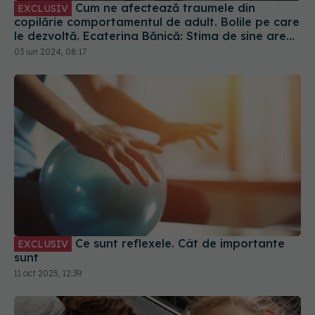
Cum ne afectează traumele din
EXCLUSIV
copilărie comportamentul de adult. Bolile pe care
le dezvoltă. Ecaterina Bănică: Stima de sine are
de suferit, ceea ce duce la inutilitate, rușine,
03 iun 2024, 08:17
vinovăție
Ce sunt reflexele. Cât de importante
EXCLUSIV
sunt
11 oct 2025, 12:39