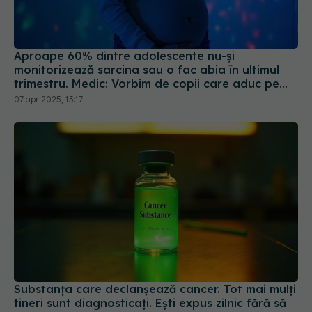
Aproape 60% dintre adolescente nu-şi
monitorizează sarcina sau o fac abia în ultimul
trimestru. Medic: Vorbim de copii care aduc pe
lume copii
07 apr 2025, 13:17
Substanța care declanșează cancer. Tot mai mulți
tineri sunt diagnosticați. Ești expus zilnic fără să