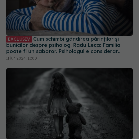
Cum schimbi gândirea părinților și
EXCLUSIV
bunicilor despre psiholog. Radu Leca: Familia
poate fi un sabotor. Psihologul e considerat
incapabil. E primul ce te ajută să-ți faci curățenie
11 iun 2024, 13:00
în minte și suflet