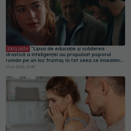
"Lipsa de educație și scăderea
EXCLUSIV
drastică a inteligenței au propulsat poporul
român pe un loc fruntaș la tot ceea ce înseamnă
un popor ce nu simte nimic pentru nimeni"
17 iun 2024, 12:49