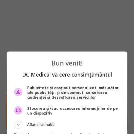
Bun venit!
DC Medical vă cere consimțământul
Publicitate și conținut personalizat, măsurători
ale publicității și de conținut, cercetarea
audienței și dezvoltarea serviciilor
Stocarea și/sau accesarea informațiilor de pe
un dispozitiv
Sindromul Treacher Collins: aspecte pe care nu le
Aflați mai multe
cunoști despre această boală rară