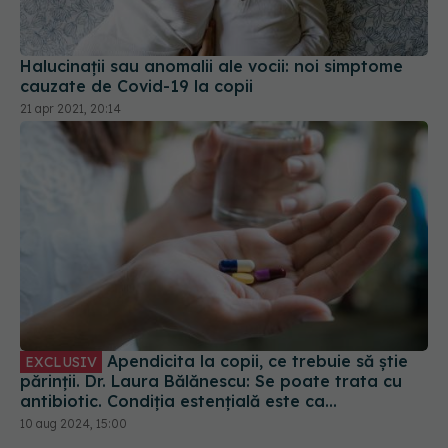
Halucinații sau anomalii ale vocii: noi simptome
cauzate de Covid-19 la copii
21 apr 2021, 20:14
Apendicita la copii, ce trebuie să știe
EXCLUSIV
părinții. Dr. Laura Bălănescu: Se poate trata cu
antibiotic. Condiția estențială este ca
diagnosticul să fie pus în timp util
10 aug 2024, 15:00