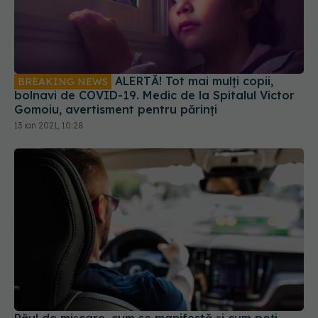
ALERTĂ! Tot mai mulți copii,
BREAKING NEWS
bolnavi de COVID-19. Medic de la Spitalul Victor
Gomoiu, avertisment pentru părinți
13 ian 2021, 10:28
Răul de mișcare, cum se manifestă și cum poți
scăpa de senzație. Medic: Te naști cu el, are o