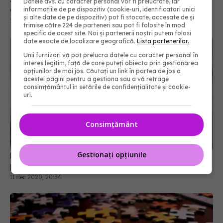
Datele dvs. cu caracter personal vor fi prelucrate, iar
28 mai 2021, 22:11
informațiile de pe dispozitiv (cookie-uri, identificatori unici
și alte date de pe dispozitiv) pot fi stocate, accesate de și
trimise către 224 de parteneri sau pot fi folosite în mod
specific de acest site. Noi și partenerii noștri putem folosi
date exacte de localizare geografică.
Lista partenerilor.
Unii furnizori vă pot prelucra datele cu caracter personal în
interes legitim, față de care puteți obiecta prin gestionarea
opțiunilor de mai jos. Căutați un link în partea de jos a
acestei pagini pentru a gestiona sau a vă retrage
consimțământul în setările de confidențialitate și cookie-
uri.
Consimțământ
Boala cu o mie de fețe despre care părinții știu
prea puține
Gestionați opțiunile
11 dec 2020, 20:34