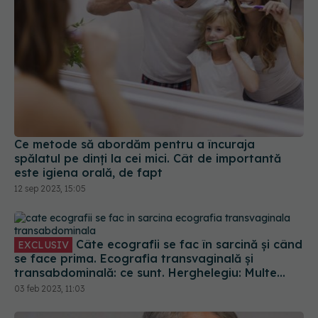
Ce metode să abordăm pentru a încuraja
spălatul pe dinți la cei mici. Cât de importantă
este igiena orală, de fapt
12 sep 2023, 15:05
Câte ecografii se fac în sarcină și când
EXCLUSIV
se face prima. Ecografia transvaginală și
transabdominală: ce sunt. Herghelegiu: Multe
paciente pățesc asta, nu trebuie să intre în
03 feb 2023, 11:03
panică