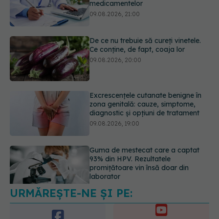
De ce nu trebuie să cureți vinetele.
Ce conține, de fapt, coaja lor
09.08.2026, 20:00
Excrescențele cutanate benigne în
zona genitală: cauze, simptome,
diagnostic și opțiuni de tratament
09.08.2026, 19:00
Guma de mestecat care a captat
93% din HPV. Rezultatele
promițătoare vin însă doar din
laborator
09.08.2026, 18:00
URMĂREȘTE-NE ȘI PE:
Nu trebuie să mănânci mai puțin ca
să slăbești? Dieta care reduce cu
30% „energia” din fiecare gram de
6560
mâncare
URMĂRITORI