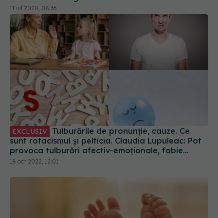
Tulburările de pronunție, cauze. Ce
EXCLUSIV
sunt rotacismul și pelticia. Claudia Lupuleac: Pot
provoca tulburări afectiv-emoţionale, fobie
socială și chiar depresie
18 oct 2022, 12:01