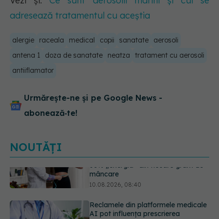
Vezi și:
Ce sunt aerosolii marini și cui se
adresează tratamentul cu aceștia
alergie
raceala
medical
copii
sanatate
aerosoli
antena 1
doza de sanatate
neatza
tratament cu aerosoli
antiiflamator
Urmărește-ne și pe Google News -
abonează‑te!
NOUTĂȚI
Reclamele din platformele medicale
AI pot influența prescrierea
medicamentelor
09.08.2026, 21:00