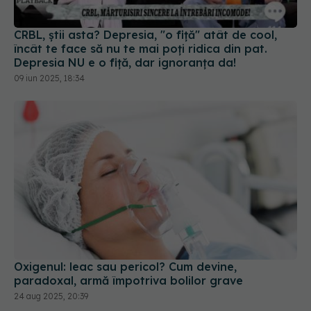
CRBL, știi asta? Depresia, "o fiță" atât de cool,
încât te face să nu te mai poți ridica din pat.
Depresia NU e o fiță, dar ignoranța da!
09 iun 2025, 18:34
Oxigenul: leac sau pericol? Cum devine,
paradoxal, armă împotriva bolilor grave
24 aug 2025, 20:39