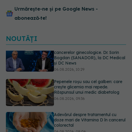
Urmărește-ne și pe Google News -
abonează‑te!
NOUTĂȚI
Pepenele roșu sau cel galben: care
crește glicemia mai repede.
Răspunsul unui medic diabetolog
06.08.2026, 09:36
Adevărul despre tratamentul cu
doze mari de Vitamina D în cancerul
colorectal
06.08.2026, 08:06
Gabriela Cristea, manifest pentru
respect și acceptare: Corpul