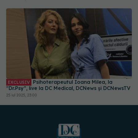
Psihoterapeutul Ioana Milea, la
EXCLUSIV
”Dr.Psy”, live la DC Medical, DCNews și DCNewsTV
25 iul 2025, 23:00