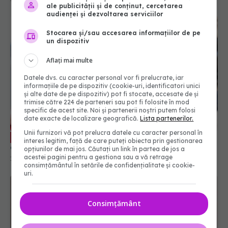
ale publicității și de conținut, cercetarea
audienței și dezvoltarea serviciilor
Stocarea și/sau accesarea informațiilor de pe
un dispozitiv
Aflați mai multe
Datele dvs. cu caracter personal vor fi prelucrate, iar
informațiile de pe dispozitiv (cookie-uri, identificatori unici
și alte date de pe dispozitiv) pot fi stocate, accesate de și
trimise către 224 de parteneri sau pot fi folosite în mod
specific de acest site. Noi și partenerii noștri putem folosi
date exacte de localizare geografică.
Lista partenerilor.
Unii furnizori vă pot prelucra datele cu caracter personal în
Testul simplu care pune diagnosticul
EXCLUSIV
interes legitim, față de care puteți obiecta prin gestionarea
de boală varicoasă
opțiunilor de mai jos. Căutați un link în partea de jos a
acestei pagini pentru a gestiona sau a vă retrage
16 iun 2025, 16:19
consimțământul în setările de confidențialitate și cookie-
uri.
Consimțământ