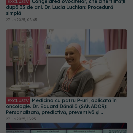
Congelarea ovocitelor, cheia fertilității
EXCLUSIV
după 35 de ani. Dr. Lucia Luchian: Procedură
simplă
27 iun 2025, 08:45
Medicina cu patru P-uri, aplicată în
EXCLUSIV
oncologie. Dr. Eduard Dănăilă (SANADOR):
Personalizată, predictivă, preventivă și
participativă
27 iun 2025, 18:25