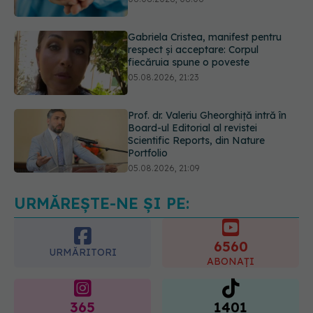
fiecăruia spune o poveste
05.08.2026, 21:23
Prof. dr. Valeriu Gheorghiță intră în
Board-ul Editorial al revistei
Scientific Reports, din Nature
Portfolio
05.08.2026, 21:09
EXCLUSIV
Tratamentul modern al
cancerelor ginecologice. Dr. Sorin
Bogdan (SANADOR), la DC Medical
și DC News
06.08.2026, 10:29
URMĂREȘTE-NE ȘI PE:
6560
URMĂRITORI
ABONAȚI
365
1401