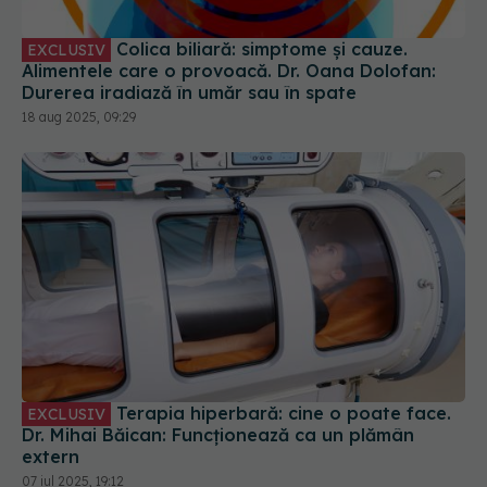
Colica biliară: simptome și cauze.
EXCLUSIV
Alimentele care o provoacă. Dr. Oana Dolofan:
Durerea iradiază în umăr sau în spate
18 aug 2025, 09:29
Terapia hiperbară: cine o poate face.
EXCLUSIV
Dr. Mihai Băican: Funcționează ca un plămân
extern
07 iul 2025, 19:12