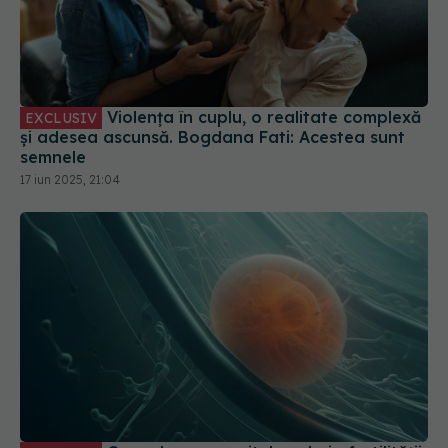
Violența în cuplu, o realitate complexă
EXCLUSIV
și adesea ascunsă. Bogdana Fati: Acestea sunt
semnele
17 iun 2025, 21:04