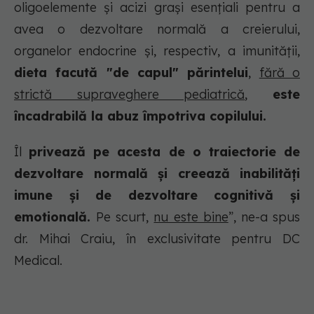
oligoelemente și acizi grași esențiali pentru a
avea o dezvoltare normală a creierului,
organelor endocrine și, respectiv, a imunității,
dieta facută "de capul" părintelui
,
fără o
strictă supraveghere pediatrică
,
este
încadrabilă la abuz împotriva copilului.
Îl
privează pe acesta de o traiectorie de
dezvoltare normală și creează inabilități
imune și de dezvoltare cognitivă și
emotională.
Pe scurt,
nu este bine
”, ne-a spus
dr. Mihai Craiu, în exclusivitate pentru DC
Medical.