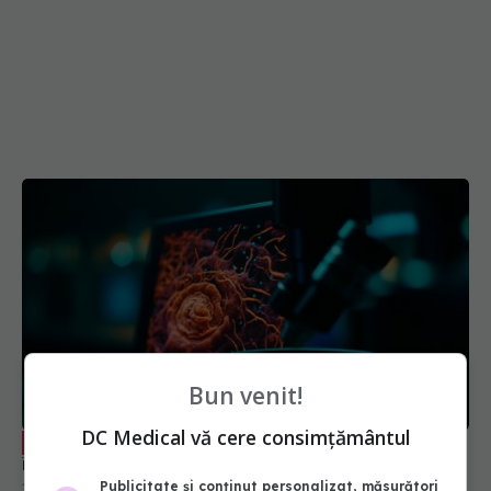
Bun venit!
DC Medical vă cere consimțământul
Provocările diagnosticării oncologice
EXCLUSIV
în România. Prof. univ. dr. Ovidiu Pop: Stăm prost
Publicitate și conținut personalizat, măsurători
13 iun 2025, 22:24