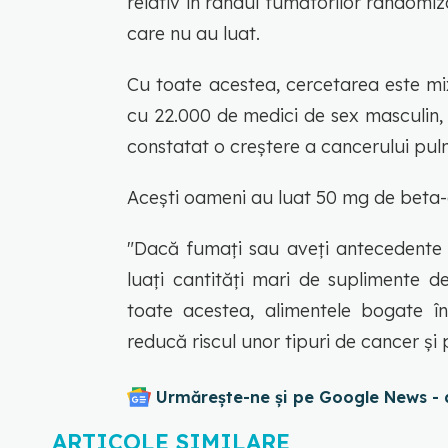
relativ în rândul fumătorilor randomi
care nu au luat.
Cu toate acestea, cercetarea este mi
cu 22.000 de medici de sex masculin, u
constatat o creștere a cancerului pul
Acești oameni au luat 50 mg de beta-c
"Dacă fumați sau aveți antecedente 
luați cantități mari de suplimente 
toate acestea, alimentele bogate î
reducă riscul unor tipuri de cancer și p
Urmărește-ne și pe Google News - 
ARTICOLE SIMILARE