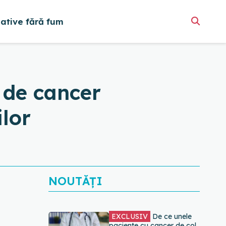
native fără fum
 de cancer
ilor
NOUTĂȚI
EXCLUSIV
De ce unele
paciente cu cancer de col