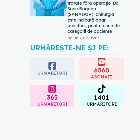
tratate fără operație. Dr.
Sorin Bogdan
(SANADOR): Chirurgia
este indicată doar
punctual, pentru anumite
categorii de paciente
06.08.2026, 19:05
URMĂREȘTE-NE ȘI PE:
EXCLUSIV
Brahiterapie
vs radioterapie externă în
cancerul ginecologic. Dr.
Sorin Bogdan (SANADOR)
6560
URMĂRITORI
explică diferența și cum
ABONAȚI
acționează tratamentul
06.08.2026, 22:49
365
1401
URMĂRITORI
URMĂRITORI