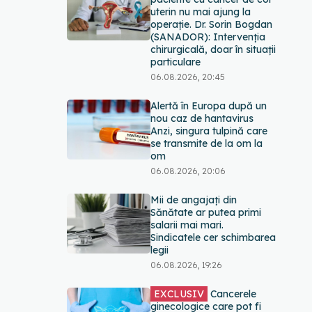
uterin nu mai ajung la
operație. Dr. Sorin Bogdan
(SANADOR): Intervenția
chirurgicală, doar în situații
particulare
06.08.2026, 20:45
Alertă în Europa după un
nou caz de hantavirus
Anzi, singura tulpină care
se transmite de la om la
om
06.08.2026, 20:06
Mii de angajați din
Sănătate ar putea primi
salarii mai mari.
Sindicatele cer schimbarea
legii
06.08.2026, 19:26
EXCLUSIV
Cancerele
ginecologice care pot fi