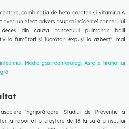
mentare, combinația de beta-caroten și vitamina A
tut avea un efect advers asupra incidenței cancerului
deces din cauza cancerului pulmonar, bolii
tiv la fumători și lucrători expuși la azbest", mai
intestinul. Medic gastroenterolog: Asta e hrana lui
agră
ultat
asociere îngrijorătoare. Studiul de Prevenție a
ten a raportat o creștere de 18 la sută a riscului