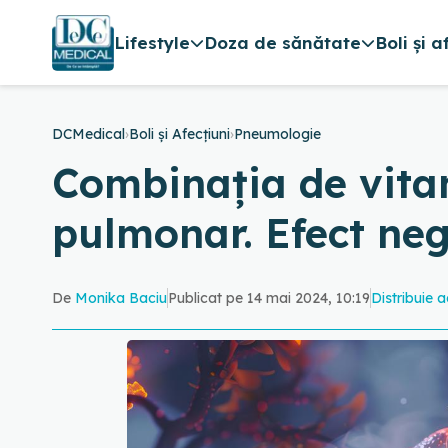
Lifestyle
Doza de sănătate
Boli și a
DCMedical
›
Boli și Afecțiuni
›
Pneumologie
Combinația de vitam
pulmonar. Efect neg
De
Monika Baciu
Publicat pe 14 mai 2024, 10:19
Distribuie a