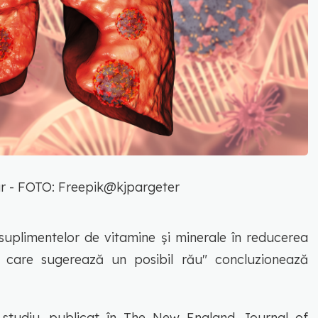
r - FOTO: Freepik@kjpargeter
 suplimentelor de vitamine și minerale în reducerea
i care sugerează un posibil rău" concluzionează
studiu, publicat în The New England Journal of