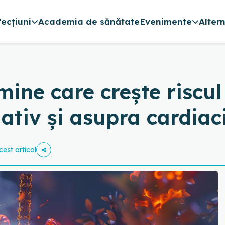
fecțiuni
Academia de sănătate
Evenimente
Alter
ine care crește riscul
ativ și asupra cardiac
cest articol