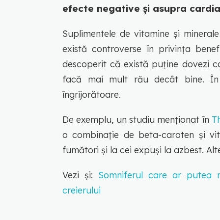
efecte negative și asupra cardiac
Suplimentele de vitamine și mineral
există controverse în privința benef
descoperit că există puține dovezi car
facă mai mult rău decât bine. În 
îngrijorătoare.
De exemplu, un studiu menționat în
T
o combinație de beta-caroten și vi
fumători și la cei expuși la azbest. Alt
Vezi și:
Somniferul care ar putea r
creierului