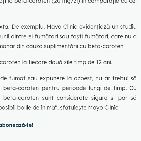
zați la beta-caroten (20 mg/zi) în comparație cu cei
xtă. De exemplu, Mayo Clinic evidențiază un studiu
nii dintre ei fumători sau foști fumători, care nu a
monar din cauza suplimentării cu beta-caroten.
aroten la fiecare două zile timp de 12 ani.
de fumat sau expunere la azbest, nu ar trebui să
de beta-caroten pentru perioade lungi de timp. Cu
n beta-caroten sunt considerate sigure și par să
osibil bolile de inimă", sfătuiește Mayo Clinic.
abonează‑te!