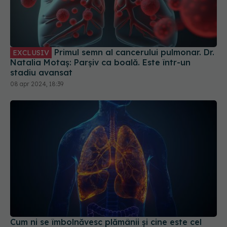
Primul semn al cancerului pulmonar. Dr.
EXCLUSIV
Natalia Motaș: Parșiv ca boală. Este într-un
stadiu avansat
08 apr 2024, 18:39
Cum ni se îmbolnăvesc plămânii și cine este cel
mai expus
25 apr 2026, 20:00