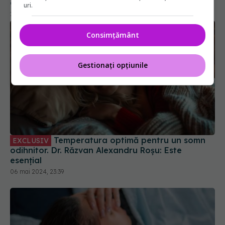
uri.
Consimțământ
Gestionați opțiunile
Temperatura optimă pentru un somn
EXCLUSIV
odihnitor. Dr. Răzvan Alexandru Roșu: Este
esențial
06 mai 2024, 23:39