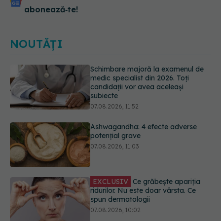
abonează‑te!
NOUTĂȚI
Ashwagandha: 4 efecte adverse
potențial grave
07.08.2026, 11:03
EXCLUSIV
Ce grăbește apariția
ridurilor. Nu este doar vârsta. Ce
spun dermatologii
07.08.2026, 10:02
Ce se întâmplă cu colesterolul când
consumăm lactate integrale?
07.08.2026, 09:12