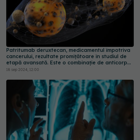
Patritumab deruxtecan, medicamentul împotriva
cancerului, rezultate promițătoare în studiul de
etapă avansată. Este o combinație de anticorp
monoclonal cu un agent citotoxic
18 sep 2024, 12:00
Nodulii pulmonari, diagnostic și
EXCLUSIV
tratament. Dr. Bogdan Tănase: Avem nevoie de