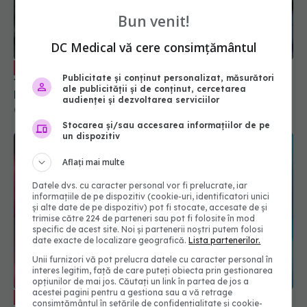
Leziunile plămânului, identificate în
EXCLUSIV
Bun venit!
timpul pandemiei de COVID. Dr. Bogdan Tănase:
Mulți pacienți cu COVID au efectuat ecografii
DC Medical vă cere consimțământul
toracice. Au fost diagnosticați diverși noduli
04 aug 2024, 17:20
pulmonari sau tumori
Publicitate și conținut personalizat, măsurători
ale publicității și de conținut, cercetarea
audienței și dezvoltarea serviciilor
Stocarea și/sau accesarea informațiilor de pe
un dispozitiv
Aflați mai multe
Datele dvs. cu caracter personal vor fi prelucrate, iar
informațiile de pe dispozitiv (cookie-uri, identificatori unici
și alte date de pe dispozitiv) pot fi stocate, accesate de și
trimise către 224 de parteneri sau pot fi folosite în mod
specific de acest site. Noi și partenerii noștri putem folosi
date exacte de localizare geografică.
Lista partenerilor.
Tusea cu sânge, semnal de alarmă
EXCLUSIV
care necesită control medical urgent
Unii furnizori vă pot prelucra datele cu caracter personal în
interes legitim, față de care puteți obiecta prin gestionarea
28 apr 2026, 21:33
opțiunilor de mai jos. Căutați un link în partea de jos a
acestei pagini pentru a gestiona sau a vă retrage
consimțământul în setările de confidențialitate și cookie-