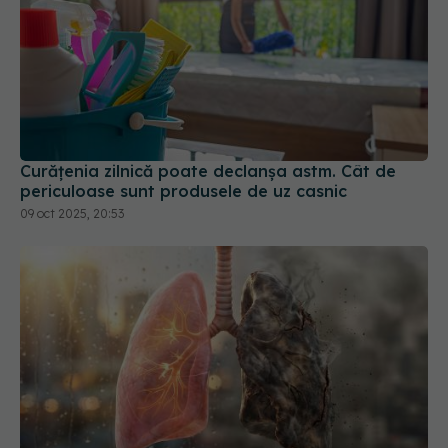
Curățenia zilnică poate declanșa astm. Cât de
periculoase sunt produsele de uz casnic
09 oct 2025, 20:53
Semnul banal al cancerului pulmonar. Când
trebuie să mergi la medic