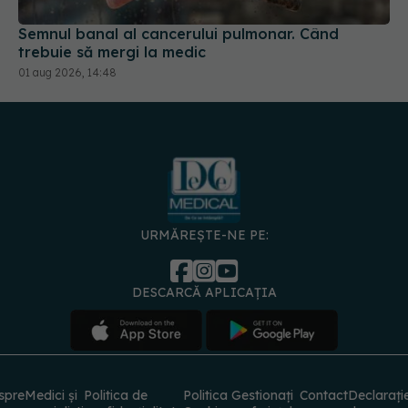
01 aug 2026, 14:48
URMĂREȘTE-NE PE:
DESCARCĂ APLICAȚIA
spre
Medici și
Politica de
Politica
Gestionați
Contact
Declarați
specialiști
confidențialitate
Cookies
preferințele
de
accesibili
© 2026 PRESS MEDIA ELECTRONIC S.R.L. Toate drepturile rezervate