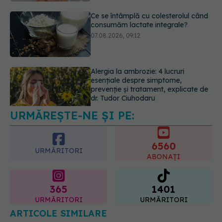
Alergia la ambrozie: 4 lucruri
esențiale despre simptome,
prevenție și tratament, explicate de
dr. Tudor Ciuhodaru
07.08.2026, 08:21
URMĂREȘTE-NE ȘI PE:
Schimbare majoră la examenul de
medic specialist din 2026. Toți
candidații vor avea aceleași
6560
subiecte
URMĂRITORI
ABONAȚI
07.08.2026, 11:52
365
1401
URMĂRITORI
URMĂRITORI
ARTICOLE SIMILARE