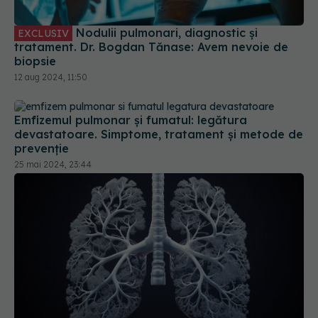
biopsie
12 aug 2024, 11:50
Emfizemul pulmonar și fumatul: legătura
devastatoare. Simptome, tratament și metode de
prevenție
25 mai 2024, 23:44
Dieta care favorizează dezvoltarea cancerului
pulmonar. Alimentează tumorile
19 mar 2025, 08:47