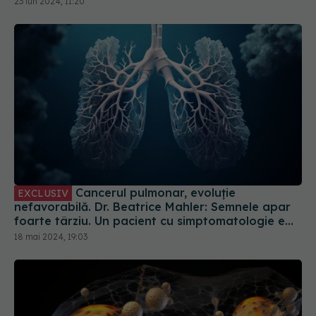
Cancerul pulmonar, evoluție
EXCLUSIV
nefavorabilă. Dr. Beatrice Mahler: Semnele apar
foarte târziu. Un pacient cu simptomatologie e
deja într-o formă tardivă de boală
18 mai 2024, 19:03