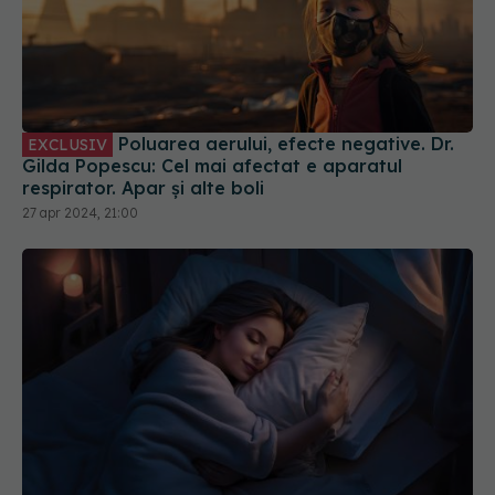
Poluarea aerului, efecte negative. Dr.
EXCLUSIV
Gilda Popescu: Cel mai afectat e aparatul
respirator. Apar și alte boli
27 apr 2024, 21:00
Sunetul care te ajută să adormi. Dr.
EXCLUSIV
Răzvan Alexandru Roșu: Nu ar trebui să fie
surprinzător. Poate ușura durerea
19 apr 2024, 15:44