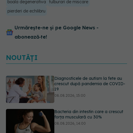
boala degenerativa
tulburari de miscare
pierderi de echilibru
Urmărește-ne și pe Google News -
abonează‑te!
NOUTĂȚI
Bacteria din intestin care a crescut
forța musculară cu 30%
08.08.2026, 14:00
5 mituri despre menstruație pe care
să nu le mai crezi
08.08.2026, 13:00