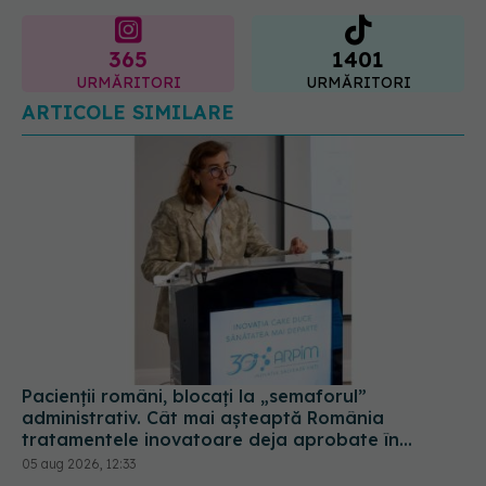
365
1401
URMĂRITORI
URMĂRITORI
ARTICOLE SIMILARE
Pacienții români, blocați la „semaforul”
administrativ. Cât mai așteaptă România
tratamentele inovatoare deja aprobate în
Europa
05 aug 2026, 12:33