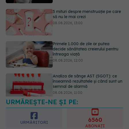
Primele 1.000 de zile ar putea
decide sănătatea creierului pentru
întreaga viață
08.08.2026, 12:00
Analiza de sânge AST (SGOT): ce
înseamnă rezultatele și când sunt un
semnal de alarmă
08.08.2026, 11:00
Diagnosticele de autism la fete au
crescut după pandemia de COVID-
19
08.08.2026, 15:00
URMĂREȘTE-NE ȘI PE:
6560
URMĂRITORI
ABONAȚI