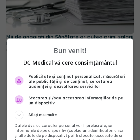
Mii de angajați din Sănătate ar putea primi salarii
mai mari. Sindicatele cer schimbarea legii
Bun venit!
06 aug 2026, 19:26
DC Medical vă cere consimțământul
Publicitate și conținut personalizat, măsurători
ale publicității și de conținut, cercetarea
audienței și dezvoltarea serviciilor
Stocarea și/sau accesarea informațiilor de pe
un dispozitiv
Aflați mai multe
Datele dvs. cu caracter personal vor fi prelucrate, iar
informațiile de pe dispozitiv (cookie-uri, identificatori unici
și alte date de pe dispozitiv) pot fi stocate, accesate de și