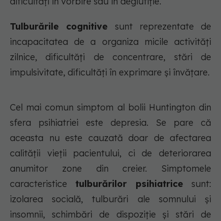
dificultăți în vorbire sau în deglutiție.
Tulburările cognitive
sunt reprezentate de
incapacitatea de a organiza micile activități
zilnice, dificultăți de concentrare, stări de
impulsivitate, dificultăți în exprimare și învățare.
Cel mai comun simptom al bolii Huntington din
sfera psihiatriei este depresia. Se pare că
aceasta nu este cauzată doar de afectarea
calității vieții pacientului, ci de deteriorarea
anumitor zone din creier. Simptomele
caracteristice
tulburărilor psihiatrice
sunt:
izolarea socială, tulburări ale somnului și
insomnii, schimbări de dispoziție și stări de