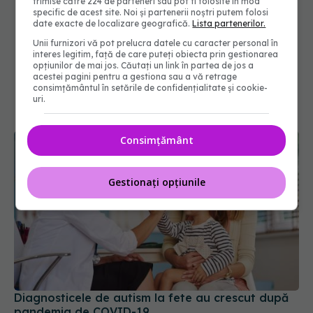
trimise către 224 de parteneri sau pot fi folosite în mod
specific de acest site. Noi și partenerii noștri putem folosi
date exacte de localizare geografică.
Lista partenerilor.
Unii furnizori vă pot prelucra datele cu caracter personal în
interes legitim, față de care puteți obiecta prin gestionarea
opțiunilor de mai jos. Căutați un link în partea de jos a
acestei pagini pentru a gestiona sau a vă retrage
consimțământul în setările de confidențialitate și cookie-
uri.
Consimțământ
Gestionați opțiunile
Diagnosticele de autism la fete au crescut după
pandemia de COVID-19