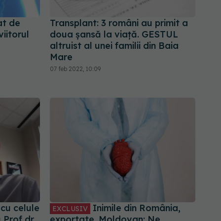
at de
Transplant: 3 români au primit a
iitorul
doua șansă la viață. GESTUL
altruist al unei familii din Baia
Mare
07 feb 2022, 10:09
cu celule
Inimile din România,
EXCLUSIV
 Prof dr
exportate. Moldovan: Ne