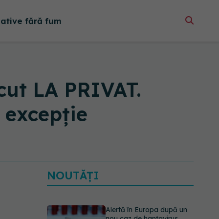
native fără fum
ut LA PRIVAT.
 excepție
NOUTĂȚI
Alertă în Europa după un
nou caz de hantavirus