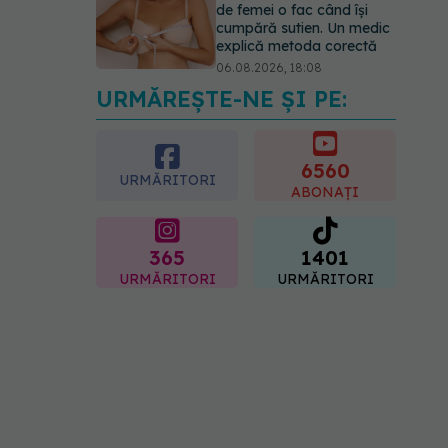
de femei o fac când își
cumpără sutien. Un medic
explică metoda corectă
06.08.2026, 18:08
URMĂREȘTE-NE ȘI PE:
EXCLUSIV
De ce unele
paciente cu cancer de col
uterin nu mai ajung la
operație. Dr. Sorin Bogdan
6560
URMĂRITORI
(SANADOR): Intervenția
ABONAȚI
chirurgicală, doar în situații
particulare
06.08.2026, 20:45
365
1401
URMĂRITORI
URMĂRITORI