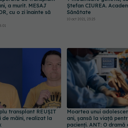
ni, a murit. MESAJ
Ștefan CIUREA. Academ
, cu o zi înainte să
Sănătate
10 oct 2021, 23:25
8:01
iplu transplant REUȘIT
Moartea unui adolescen
i de mâini, realizat la
ani, șansă la viață pentr
k
pacienți. ANT: O dramă 