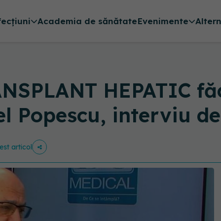
fecțiuni
Academia de sănătate
Evenimente
Alter
NSPLANT HEPATIC făc
l Popescu, interviu de
est articol