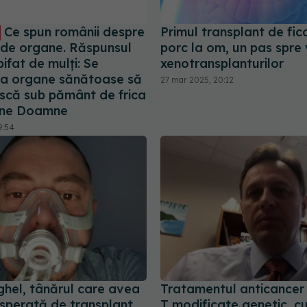
Ce spun românii despre
Primul transplant de fic
de organe. Răspunsul
porc la om, un pas spre v
fat de mulți: Se
xenotransplanturilor
ca organe sănătoase să
27 mar 2025, 20:12
scă sub pământ de frica
mne Doamne
9:54
ghel, tânărul care avea
Tratamentul anticancer 
isperată de transplant
T modificate genetic, cu