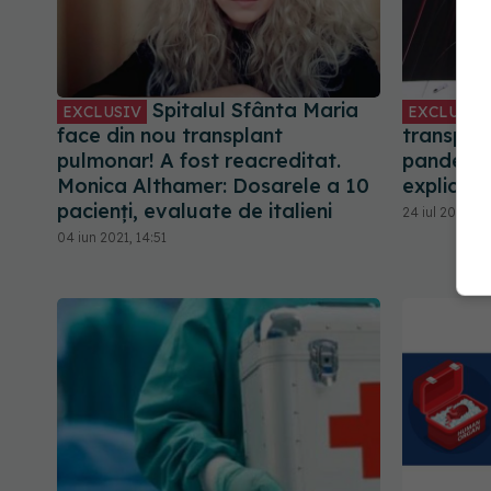
Spitalul Sfânta Maria
EXCLUSIV
EXCLUSIV
face din nou transplant
transpla
pulmonar! A fost reacreditat.
pandemie
Monica Althamer: Dosarele a 10
explică
pacienți, evaluate de italieni
24 iul 2020, 17
04 iun 2021, 14:51