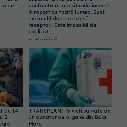
ia de
confruntăm cu o situația inversă
în raport cu toată lumea. Sunt
mai mulți donatori decât
receptori. Este imposibil de
explicat
25 feb 2023, 10:18
t de 14
TRANSPLANT: 5 vieți salvate de
u 5
un donator de organe din Baia
care
Mare