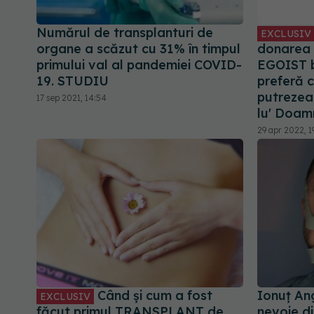
Numărul de transplanturi de
EXCLUSIV
organe a scăzut cu 31% în timpul
donarea 
primului val al pandemiei COVID-
EGOIST bi
19. STUDIU
preferă 
putrezea
17 sep 2021, 14:54
lu' Doa
29 apr 2022, 1
Când și cum a fost
Ionuț An
EXCLUSIV
făcut primul TRANSPLANT de
nevoie d