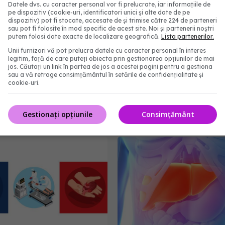
Datele dvs. cu caracter personal vor fi prelucrate, iar informațiile de
pe dispozitiv (cookie-uri, identificatori unici și alte date de pe
dispozitiv) pot fi stocate, accesate de și trimise către 224 de parteneri
sau pot fi folosite în mod specific de acest site. Noi și partenerii noștri
putem folosi date exacte de localizare geografică.
Lista partenerilor.
Listele de așteptare la
Pacient cu AVC masiv, 
Unii furnizori vă pot prelucra datele cu caracter personal în interes
legitim, față de care puteți obiecta prin gestionarea opțiunilor de mai
nt, afectate de
de organe. Spitalul Univ
jos. Căutați un link în partea de jos a acestei pagini pentru a gestiona
? Dr Radu Zamfir
de Urgenţă Militar Centr
sau a vă retrage consimțământul în setările de confidențialitate și
cookie-uri.
Carol Davila: Familia a 
bunăvoința de a accep
:16
donarea de organe
Gestionați opțiunile
Consimțământ
30 mai 2024, 14:41