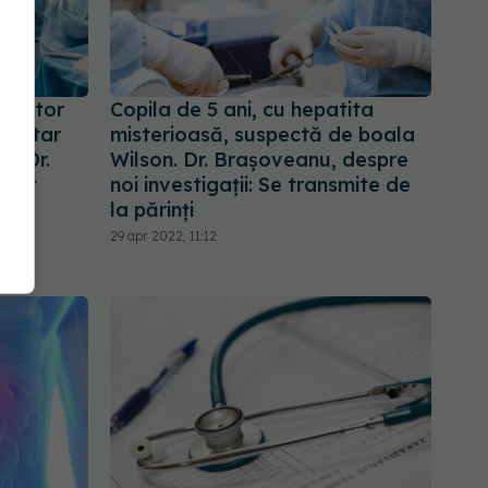
donator
Copila de 5 ani, cu hepatita
ersitar
misterioasă, suspectă de boala
al Dr.
Wilson. Dr. Brașoveanu, despre
avut
noi investigații: Se transmite de
ta
la părinți
29 apr 2022, 11:12