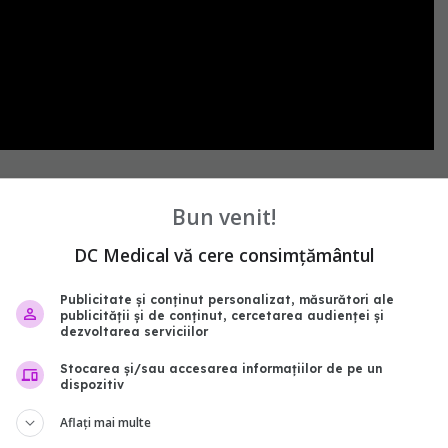
sanador
privat
Bun venit!
abonează‑te!
DC Medical vă cere consimțământul
Publicitate și conținut personalizat, măsurători ale
publicității și de conținut, cercetarea audienței și
dezvoltarea serviciilor
Stocarea și/sau accesarea informațiilor de pe un
dispozitiv
Aflați mai multe