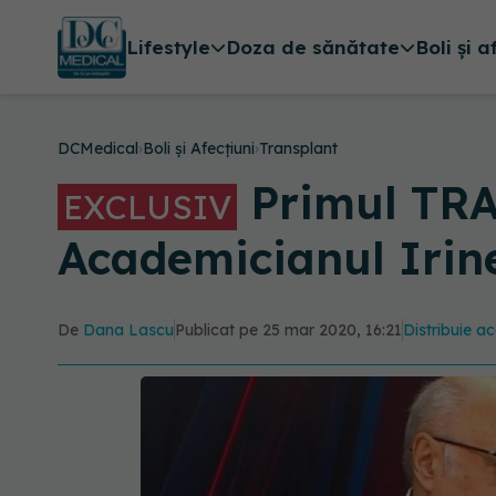
Lifestyle
Doza de sănătate
Boli și a
DCMedical
›
Boli și Afecțiuni
›
Transplant
Primul TRA
EXCLUSIV
Academicianul Irine
De
Dana Lascu
Publicat pe 25 mar 2020, 16:21
Distribuie ac