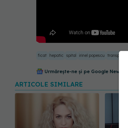
ficat
hepatic
spital
irinel popescu
transplant
Urmărește-ne și pe Google News - 
ARTICOLE SIMILARE