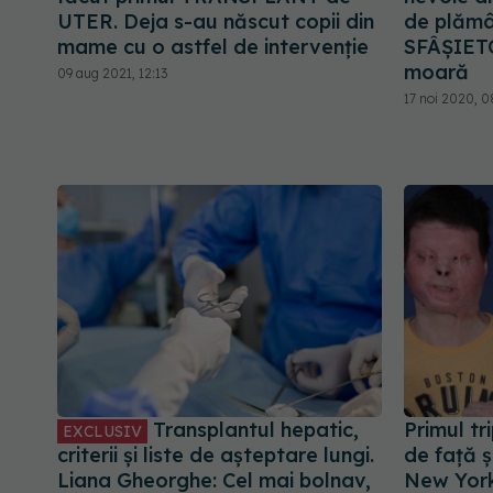
UTER. Deja s-au născut copii din
de plămâ
mame cu o astfel de intervenție
SFÂȘIETOR
moară
09 aug 2021, 12:13
17 noi 2020, 0
Transplantul hepatic,
Primul tr
EXCLUSIV
criterii și liste de așteptare lungi.
de față ș
Liana Gheorghe: Cel mai bolnav,
New Yor