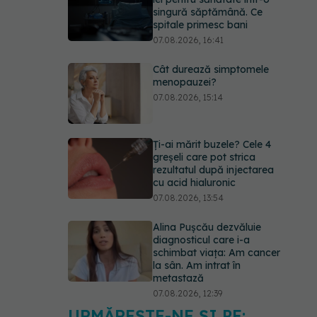
singură săptămână. Ce
spitale primesc bani
07.08.2026, 16:41
Cât durează simptomele
menopauzei?
07.08.2026, 15:14
Ți-ai mărit buzele? Cele 4
greșeli care pot strica
rezultatul după injectarea
cu acid hialuronic
07.08.2026, 13:54
Alina Pușcău dezvăluie
diagnosticul care i-a
schimbat viața: Am cancer
la sân. Am intrat în
metastază
07.08.2026, 12:39
URMĂREȘTE-NE ȘI PE: