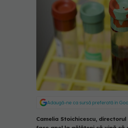
Adaugă-ne ca sursă preferată în Go
Camelia Stoichicescu, directorul
face apel la gălăţeni să vină s