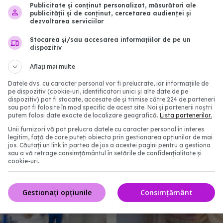
Publicitate și conținut personalizat, măsurători ale
publicității și de conținut, cercetarea audienței și
dezvoltarea serviciilor
Stocarea și/sau accesarea informațiilor de pe un
dispozitiv
Aflați mai multe
Datele dvs. cu caracter personal vor fi prelucrate, iar informațiile de
pe dispozitiv (cookie-uri, identificatori unici și alte date de pe
dispozitiv) pot fi stocate, accesate de și trimise către 224 de parteneri
tâmplă dacă ajungi la
Incendiu ATI Neamț. Pa
sau pot fi folosite în mod specific de acest site. Noi și partenerii noștri
putem folosi date exacte de localizare geografică.
Lista partenerilor.
mbulanța. Medicii
General: a fost stabilit l
Unii furnizori vă pot prelucra datele cu caracter personal în interes
e ce nu intri automat
care s-a declanşat incen
legitim, față de care puteți obiecta prin gestionarea opțiunilor de mai
început audierile
jos. Căutați un link în partea de jos a acestei pagini pentru a gestiona
sau a vă retrage consimțământul în setările de confidențialitate și
:34
15 noi 2020, 18:44
cookie-uri.
Gestionați opțiunile
Consimțământ