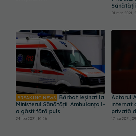
Sănătăți
01 mar 2021, 
Bărbat leșinat la
Actorul A
BREAKING NEWS
Ministerul Sănătății. Ambulanța l-
internat 
a găsit fără puls
privată d
24 feb 2021, 10:26
17 noi 2021, 09