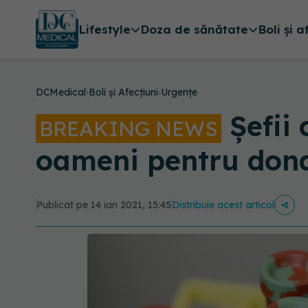
Lifestyle
Doza de sănătate
Boli și a
DCMedical
›
Boli și Afecțiuni
›
Urgențe
Şefii 
BREAKING NEWS
oameni pentru don
Publicat pe 14 ian 2021, 15:45
Distribuie acest articol