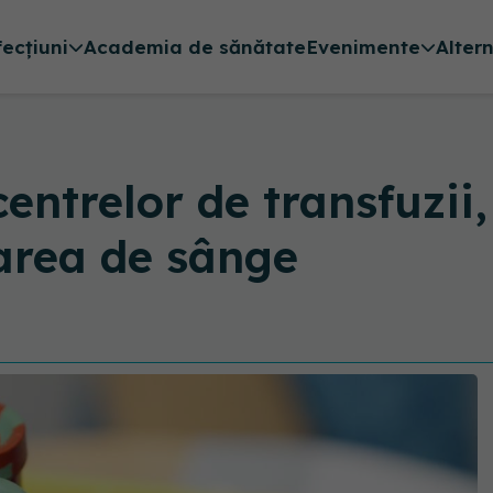
fecțiuni
Academia de sănătate
Evenimente
Alter
centrelor de transfuzii
area de sânge