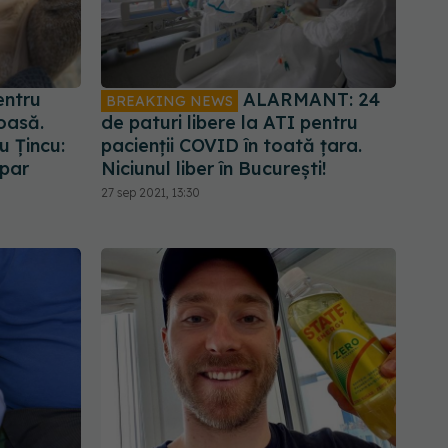
entru
ALARMANT: 24
BREAKING NEWS
oasă.
de paturi libere la ATI pentru
u Țincu:
pacienții COVID în toată țara.
apar
Niciunul liber în București!
27 sep 2021, 13:30