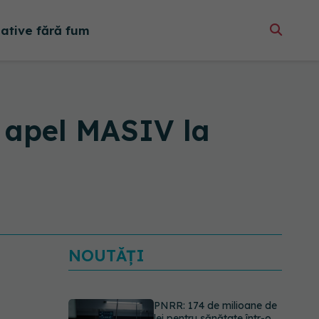
native fără fum
, apel MASIV la
NOUTĂȚI
PNRR: 174 de milioane de
lei pentru sănătate într-o