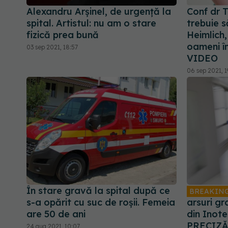
Alexandru Arșinel, de urgență la
Conf dr T
spital. Artistul: nu am o stare
trebuie 
fizică prea bună
Heimlich
oameni î
03 sep 2021, 18:57
VIDEO
06 sep 2021, 1
În stare gravă la spital după ce
BREAKIN
s-a opărit cu suc de roșii. Femeia
arsuri gr
are 50 de ani
din Inote
PRECIZĂR
24 aug 2021, 10:07