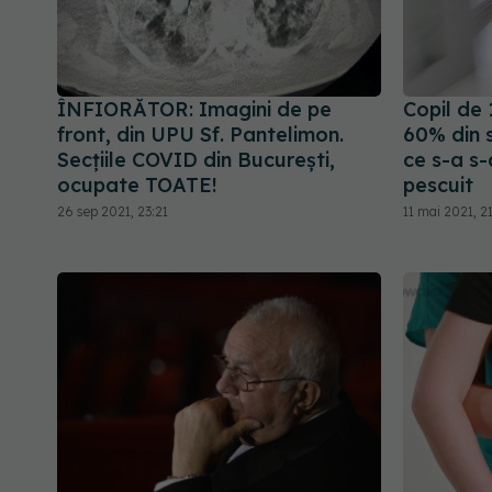
ÎNFIORĂTOR: Imagini de pe
Copil de 
front, din UPU Sf. Pantelimon.
60% din 
Secțiile COVID din București,
ce s-a s-
ocupate TOATE!
pescuit
26 sep 2021, 23:21
11 mai 2021, 21