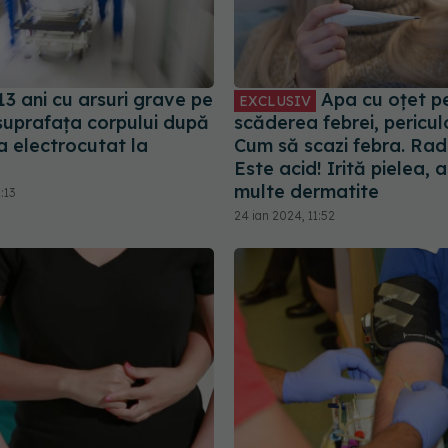
13 ani cu arsuri grave pe
Apa cu oțet p
EXCLUSIV
suprafața corpului după
scăderea febrei, pericul
a electrocutat la
Cum să scazi febra. Rad
Este acid! Irită pielea, 
multe dermatite
:13
24 ian 2024, 11:52