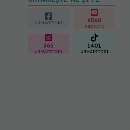
Dieta care poate crește
brusc colesterolul. Cine
este mai expus
6560
07.08.2026, 17:22
URMĂRITORI
ABONAȚI
365
1401
URMĂRITORI
URMĂRITORI