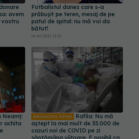
 donare
Fotbalistul danez care s-a
sa: avem
prăbușit pe teren, mesaj de pe
 vostru
patul de spital: nu mă voi da
bătut!
14 iun 2021, 12:12
a Neamț:
Rafila: Nu mă
BREAKING NEWS
or achita
aștept la mai mult de 35.000 de
le
cazuri noi de COVID pe zi
săptămâna viitoare. E posibil ca