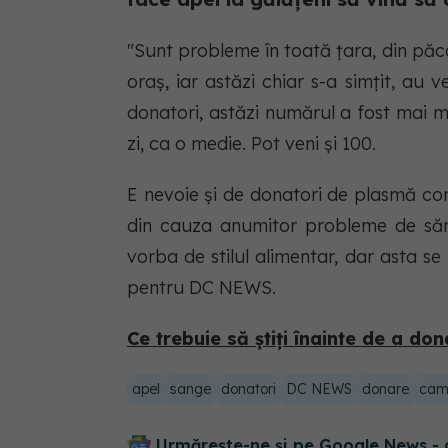
"Sunt probleme în toată ţara, din păcat
oraş, iar astăzi chiar s-a simţit, au 
donatori, astăzi numărul a fost mai 
zi, ca o medie. Pot veni şi 100.
E nevoie şi de donatori de plasmă co
din cauza anumitor probleme de sănă
vorba de stilul alimentar, dar asta s
pentru DC NEWS.
Ce trebuie să ştiţi înainte de a d
apel
sange
donatori
DC NEWS
donare
came
Urmărește-ne și pe Google News - 