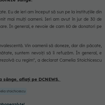
e. Eu de ieri am început să sun pe la instituţiile din
venit mai mulţi oameni. Ieri am avut în jur de 30 de
mare. În general, e nevoie de cam 60 de donatori pe
nvalescentă. Vin oamenii să doneze, dar din păcate,
tate, suntem nevoiţi să îi refuzăm. În general, e
e rezolvă cu regim", a declarat Camelia Stoichicescu
ona sânge, aflați pe DCNEWS.
lia stoichicescu
abonează‑te!