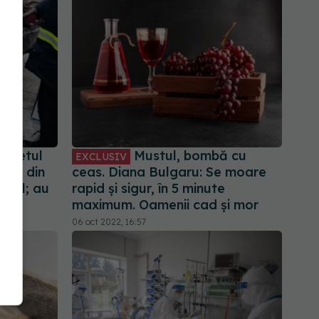
rchetul
Mustul, bombă cu
EXCLUSIV
ocul din
ceas. Diana Bulgaru: Se moare
diul; au
rapid și sigur, în 5 minute
maximum. Oamenii cad și mor
06 oct 2022, 16:57