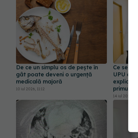
De ce un simplu os de pește în
Ce se în
gât poate deveni o urgență
UPU cu a
medicală majoră
explică d
primul
10 iul 2026, 11:12
14 iul 2026, 15