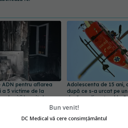
e ADN pentru aflarea
Adolescenta de 15 ani, c
ii a 5 victime de la
după ce s-a urcat pe un 
rcheziții la spital
dusă cu elicopterul la S
Pediatrie
9:02
Bun venit!
08 aug 2021, 14:27
DC Medical vă cere consimțământul