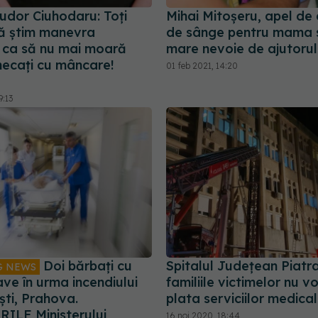
udor Ciuhodaru: Toți
Mihai Mitoșeru, apel de
să știm manevra
de sânge pentru mama 
, ca să nu mai moară
mare nevoie de ajutorul
necați cu mâncare!
01 feb 2021, 14:20
9:13
Doi bărbați cu
Spitalul Județean Piatr
G NEWS
ave în urma incendiului
familiile victimelor nu v
ști, Prahova.
plata serviciilor medica
ILE Ministerului
16 noi 2020, 18:44