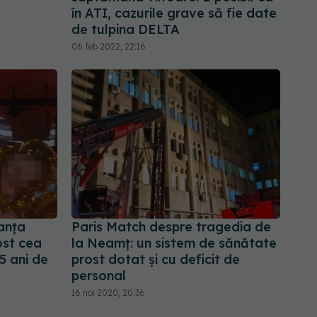
în ATI, cazurile grave să fie date
de tulpina DELTA
06 feb 2022, 22:16
anța
Paris Match despre tragedia de
ost cea
la Neamț: un sistem de sănătate
5 ani de
prost dotat și cu deficit de
personal
16 noi 2020, 20:36