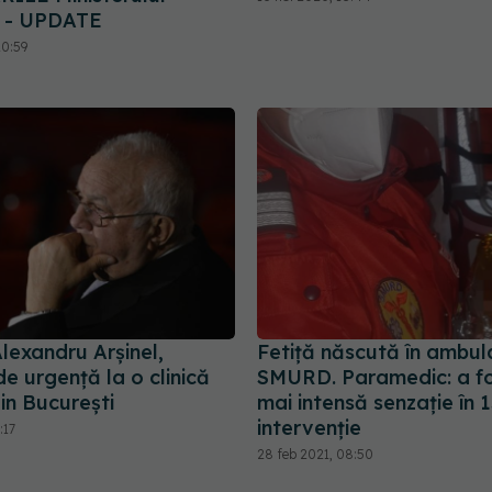
i - UPDATE
20:59
lexandru Arșinel,
Fetiță născută în ambul
de urgență la o clinică
SMURD. Paramedic: a f
in București
mai intensă senzație în 1
intervenție
:17
28 feb 2021, 08:50