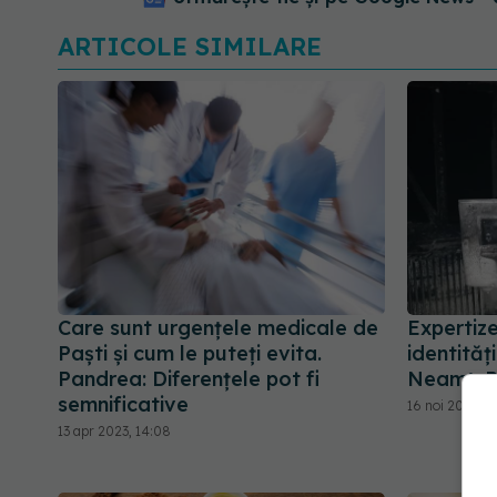
ARTICOLE SIMILARE
Care sunt urgențele medicale de
Expertiz
Paști și cum le puteți evita.
identităț
Pandrea: Diferențele pot fi
Neamț. Pe
semnificative
16 noi 2020, 1
13 apr 2023, 14:08