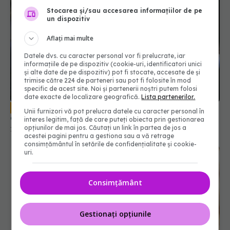
Stocarea și/sau accesarea informațiilor de pe
un dispozitiv
Aflați mai multe
Datele dvs. cu caracter personal vor fi prelucrate, iar
informațiile de pe dispozitiv (cookie-uri, identificatori unici
și alte date de pe dispozitiv) pot fi stocate, accesate de și
trimise către 224 de parteneri sau pot fi folosite în mod
specific de acest site. Noi și partenerii noștri putem folosi
date exacte de localizare geografică.
Lista partenerilor.
Premierul Orban: medicul-erou a
BREAKING NEWS
Unii furnizori vă pot prelucra datele cu caracter personal în
ajuns în Belgia; este sub tratament
interes legitim, față de care puteți obiecta prin gestionarea
opțiunilor de mai jos. Căutați un link în partea de jos a
15 noi 2020, 16:39
acestei pagini pentru a gestiona sau a vă retrage
consimțământul în setările de confidențialitate și cookie-
uri.
Consimțământ
Gestionați opțiunile