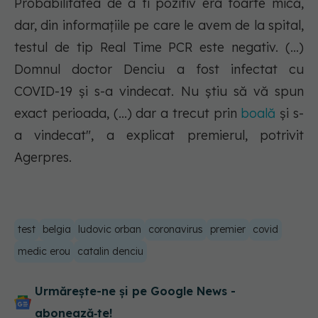
Probabilitatea de a fi pozitiv era foarte mică,
dar, din informaţiile pe care le avem de la spital,
testul de tip Real Time PCR este negativ. (...)
Domnul doctor Denciu a fost infectat cu
COVID-19 şi s-a vindecat. Nu ştiu să vă spun
exact perioada, (...) dar a trecut prin
boală
şi s-
a vindecat", a explicat premierul, potrivit
Agerpres.
test
belgia
ludovic orban
coronavirus
premier
covid
medic erou
catalin denciu
Urmărește-ne și pe Google News -
abonează‑te!