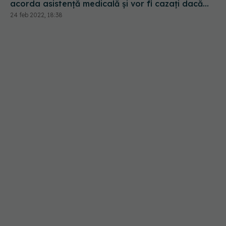
acorda asistență medicală și vor fi cazați dacă
solicită statutul de azilant
24 feb 2022, 18:38