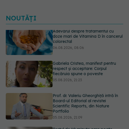
NOUTĂȚI
Gabriela Cristea, manifest pentru
respect și acceptare: Corpul
fiecăruia spune o poveste
05.08.2026, 21:23
Prof. dr. Valeriu Gheorghiță intră în
Board-ul Editorial al revistei
Scientific Reports, din Nature
Portfolio
05.08.2026, 21:09
Testul de 10 minute care poate
arăta dacă ai nevoie de statine,
chiar dacă ai colesterolul normal
05.08.2026, 19:42