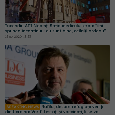
Incendiu ATI Neamț. Soția medicului-erou: ”îmi
spunea încontinuu: eu sunt bine, ceilalți ardeau”
15 noi 2020, 18:53
Rafila, despre refugiații veniți
BREAKING NEWS
din Ucraina: Vor fi testați și vaccinați, li se va