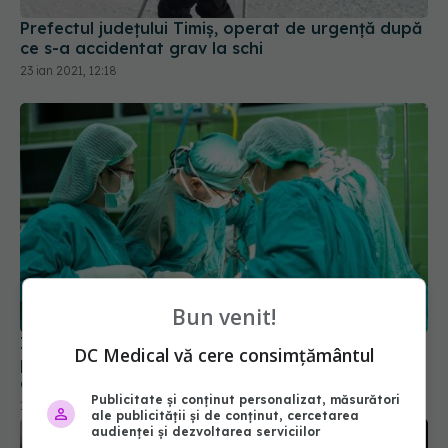
Prefectul județului Timiș, operat de urgență după
ce s-a accidentat grav la schi
23 ian 2021, 12:18
Bun venit!
Intervenție chirurgicală complexă, de 6 ore,
DC Medical vă cere consimțământul
pentru salvarea bărbatului atacat de urs în
apropierea unei stâne
Publicitate și conținut personalizat, măsurători
19 iun 2021, 12:49
ale publicității și de conținut, cercetarea
audienței și dezvoltarea serviciilor