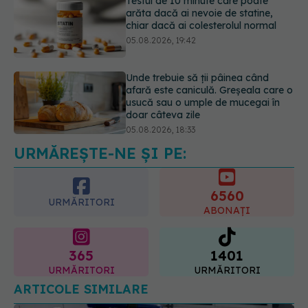
Unde trebuie să ții pâinea când
afară este caniculă. Greșeala care o
usucă sau o umple de mucegai în
doar câteva zile
05.08.2026, 18:33
Adevărul despre tratamentul cu
doze mari de Vitamina D în cancerul
colorectal
06.08.2026, 08:06
URMĂREȘTE-NE ȘI PE:
6560
URMĂRITORI
ABONAȚI
365
1401
URMĂRITORI
URMĂRITORI
ARTICOLE SIMILARE