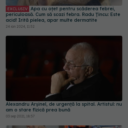
Apa cu oțet pentru scăderea febrei,
EXCLUSIV
periculoasă. Cum să scazi febra. Radu Țincu: Este
acid! Irită pielea, apar multe dermatite
24 ian 2024, 11:52
Alexandru Arșinel, de urgență la spital. Artistul: nu
am o stare fizică prea bună
03 sep 2021, 18:57