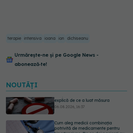
terapie
intensiva
ioana
ion
dichiseanu
Urmărește-ne și pe Google News -
abonează‑te!
NOUTĂȚI
Cum aleg medicii combinația
potrivită de medicamente pentru
hipertensiune. De ce doi pacienți cu
aceeași tensiune pot primi
tratamente diferite