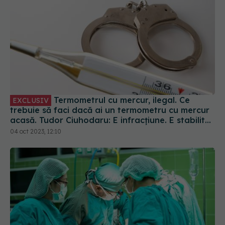
Termometrul cu mercur, ilegal. Ce
EXCLUSIV
trebuie să faci dacă ai un termometru cu mercur
acasă. Tudor Ciuhodaru: E infracțiune. E stabilită
în Codul Penal
04 oct 2023, 12:10