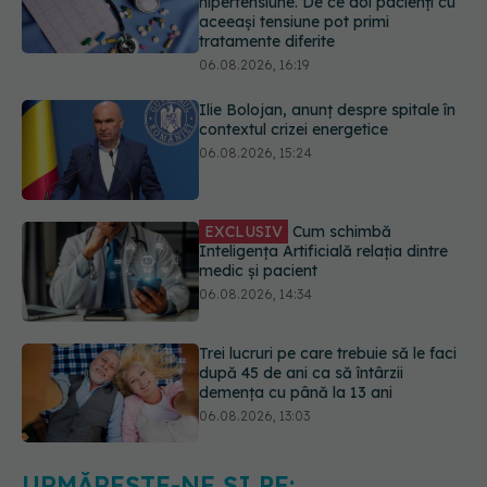
06.08.2026, 16:19
Ilie Bolojan, anunț despre spitale în
contextul crizei energetice
06.08.2026, 15:24
EXCLUSIV
Cum schimbă
Inteligența Artificială relația dintre
medic și pacient
06.08.2026, 14:34
Trei lucruri pe care trebuie să le faci
după 45 de ani ca să întârzii
demența cu până la 13 ani
06.08.2026, 13:03
Colebil și Panzcebil, blocate
temporar în farmacii. ANMDMR
explică de ce a luat măsura
06.08.2026, 16:37
URMĂREȘTE-NE ȘI PE: