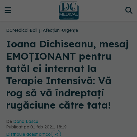
DCMedical
›
Boli și Afecțiuni
›
Urgențe
Ioana Dichiseanu, mesaj
EMOȚIONANT pentru
tatăl ei internat la
Terapie Intensivă: Vă
rog să vă îndreptați
rugăciune către tata!
De
Dana Lascu
Publicat pe 01 feb 2021, 18:19
Distribuie acest articol