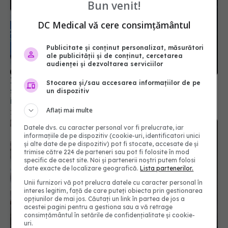
Bun venit!
DC Medical vă cere consimțământul
Publicitate și conținut personalizat, măsurători
ale publicității și de conținut, cercetarea
audienței și dezvoltarea serviciilor
Incendiu ATI Neamț. Parchetul General: a fost
Stocarea și/sau accesarea informațiilor de pe
stabilit locul din care s-a declanşat incendiul; au
un dispozitiv
început audierile
Aflați mai multe
15 noi 2020, 18:44
Datele dvs. cu caracter personal vor fi prelucrate, iar
informațiile de pe dispozitiv (cookie-uri, identificatori unici
și alte date de pe dispozitiv) pot fi stocate, accesate de și
trimise către 224 de parteneri sau pot fi folosite în mod
specific de acest site. Noi și partenerii noștri putem folosi
date exacte de localizare geografică.
Lista partenerilor.
Unii furnizori vă pot prelucra datele cu caracter personal în
interes legitim, față de care puteți obiecta prin gestionarea
opțiunilor de mai jos. Căutați un link în partea de jos a
acestei pagini pentru a gestiona sau a vă retrage
consimțământul în setările de confidențialitate și cookie-
uri.