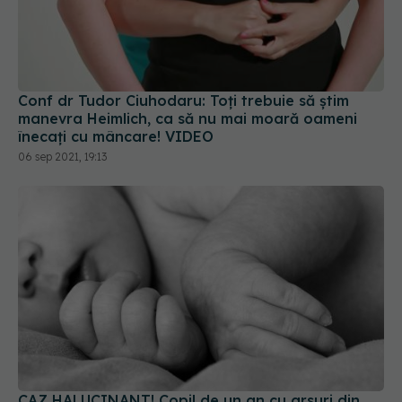
Conf dr Tudor Ciuhodaru: Toți trebuie să știm
manevra Heimlich, ca să nu mai moară oameni
înecați cu mâncare! VIDEO
06 sep 2021, 19:13
CAZ HALUCINANT! Copil de un an cu arsuri din