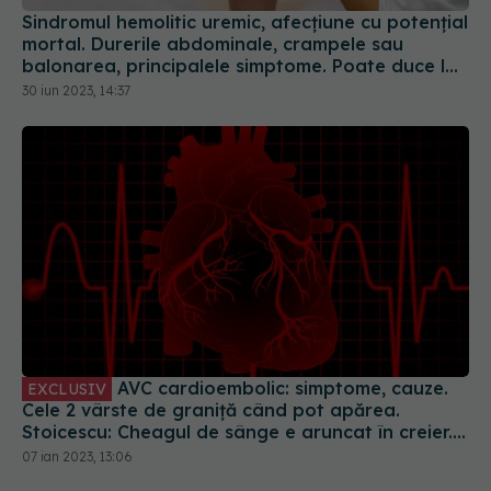
Sindromul hemolitic uremic, afecțiune cu potențial
mortal. Durerile abdominale, crampele sau
balonarea, principalele simptome. Poate duce la
insuficiență renală sau AVC
30 iun 2023, 14:37
AVC cardioembolic: simptome, cauze.
EXCLUSIV
Cele 2 vârste de graniță când pot apărea.
Stoicescu: Cheagul de sânge e aruncat în creier.
Dacă ai trecut de vârsta asta, riscul crește
07 ian 2023, 13:06