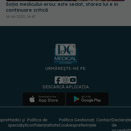
Soția medicului-erou: este sedat, starea lui e în
continuare critică
16 noi 2020, 16:47
URMĂREȘTE-NE PE:
DESCARCĂ APLICAȚIA
spre
Medici și
Politica de
Politica
Gestionați
Contact
Declarați
specialiști
confidențialitate
Cookies
preferințele
de
accesibili