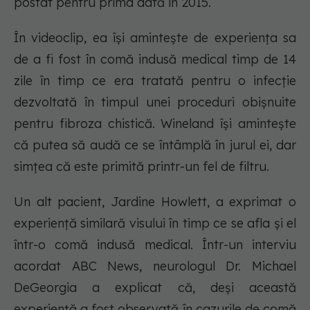
postat pentru prima dată în 2015.
În videoclip, ea își amintește de experiența sa
de a fi fost în comă indusă medical timp de 14
zile în timp ce era tratată pentru o infecție
dezvoltată în timpul unei proceduri obișnuite
pentru fibroza chistică. Wineland își amintește
că putea să audă ce se întâmplă în jurul ei, dar
simțea că este primită printr-un fel de filtru.
Un alt pacient, Jardine Howlett, a exprimat o
experiență similară visului în timp ce se afla și el
într-o comă indusă medical. Într-un interviu
acordat ABC News, neurologul Dr. Michael
DeGeorgia a explicat că, deși această
experiență a fost observată în cazurile de comă