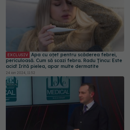
Apa cu oțet pentru scăderea febrei,
EXCLUSIV
periculoasă. Cum să scazi febra. Radu Țincu: Este
acid! Irită pielea, apar multe dermatite
24 ian 2024, 11:52