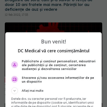
doar 10 ani fratele mai mare. Părinții lor au
deficiențe de auz și vedere
12 feb 2022, 17:33
Bun venit!
DC Medical vă cere consimțământul
Publicitate și conținut personalizat, măsurători
ale publicității și de conținut, cercetarea
audienței și dezvoltarea serviciilor
Stocarea și/sau accesarea informațiilor de pe
AVC cardioembolic: simptome, cauze.
EXCLUSIV
un dispozitiv
Cele 2 vârste de graniță când pot apărea.
Stoicescu: Cheagul de sânge e aruncat în creier.
Aflați mai multe
Dacă ai trecut de vârsta asta, riscul crește
07 ian 2023, 13:06
Datele dvs. cu caracter personal vor fi prelucrate, iar
informațiile de pe dispozitiv (cookie-uri, identificatori unici
și alte date de pe dispozitiv) pot fi stocate, accesate de și