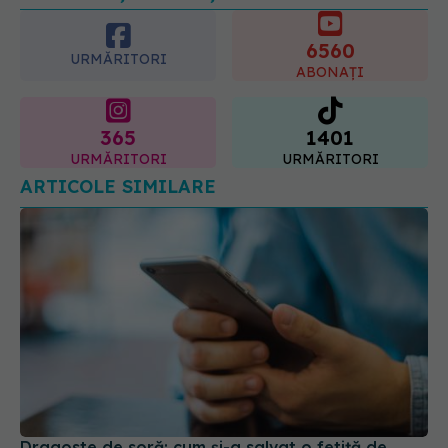
6560
URMĂRITORI
ABONAȚI
365
1401
URMĂRITORI
URMĂRITORI
ARTICOLE SIMILARE
Dragoste de soră: cum și-a salvat o fetiță de