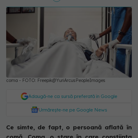
coma - FOTO: Freepik@YuriArcusPeopleImages
Adaugă-ne ca sursă preferată în Google
Urmărește-ne pe Google News
Ce simte, de fapt, o persoană aflată în
comă. Coma, o stare în care conștiința