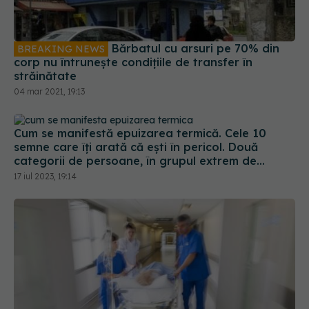
Bărbatul cu arsuri pe 70% din
BREAKING NEWS
corp nu întrunește condițiile de transfer în
străinătate
04 mar 2021, 19:13
Cum se manifestă epuizarea termică. Cele 10
semne care îți arată că ești în pericol. Două
categorii de persoane, în grupul extrem de
vulnerabil
17 iul 2023, 19:14