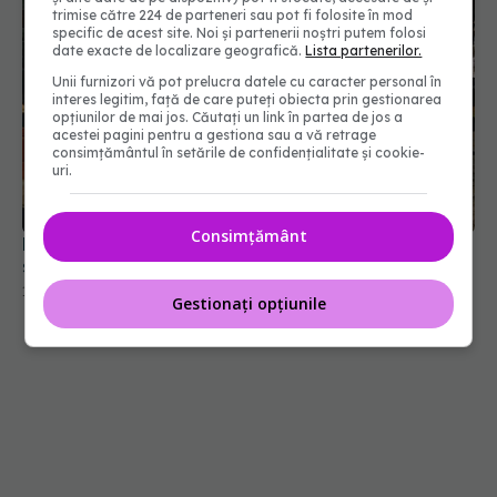
trimise către 224 de parteneri sau pot fi folosite în mod
specific de acest site. Noi și partenerii noștri putem folosi
date exacte de localizare geografică.
Lista partenerilor.
Unii furnizori vă pot prelucra datele cu caracter personal în
interes legitim, față de care puteți obiecta prin gestionarea
opțiunilor de mai jos. Căutați un link în partea de jos a
acestei pagini pentru a gestiona sau a vă retrage
consimțământul în setările de confidențialitate și cookie-
uri.
Consimțământ
Primele defibrilatoare automate amplasate în
stradă, la Sinaia. FOTO + VIDEO
18 noi 2021, 17:03
Gestionați opțiunile