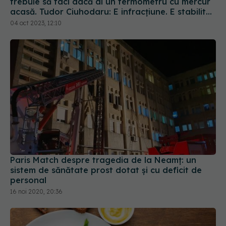
trebuie să faci dacă ai un termometru cu mercur
acasă. Tudor Ciuhodaru: E infracțiune. E stabilită
în Codul Penal
04 oct 2023, 12:10
Paris Match despre tragedia de la Neamț: un
sistem de sănătate prost dotat și cu deficit de
personal
16 noi 2020, 20:36