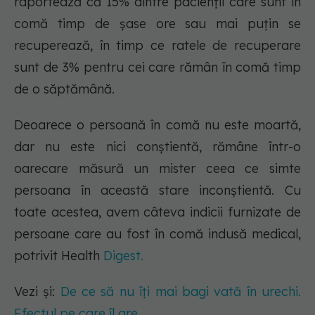
raportează că 15% dintre pacienții care sunt în
comă timp de șase ore sau mai puțin se
recuperează, în timp ce ratele de recuperare
sunt de 3% pentru cei care rămân în comă timp
de o săptămână.
Deoarece o persoană în comă nu este moartă,
dar nu este nici conștientă, rămâne într-o
oarecare măsură un mister ceea ce simte
persoana în această stare inconștientă. Cu
toate acestea, avem câteva indicii furnizate de
persoane care au fost în comă indusă medical,
potrivit Health
Digest.
Vezi și:
De ce să nu îți mai bagi vată în urechi.
Efectul pe care îl are