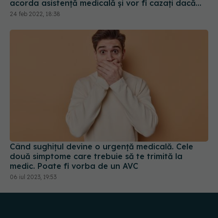
acorda asistență medicală și vor fi cazați dacă
solicită statutul de azilant
24 feb 2022, 18:38
Când sughițul devine o urgență medicală. Cele
două simptome care trebuie să te trimită la
medic. Poate fi vorba de un AVC
06 iul 2023, 19:53