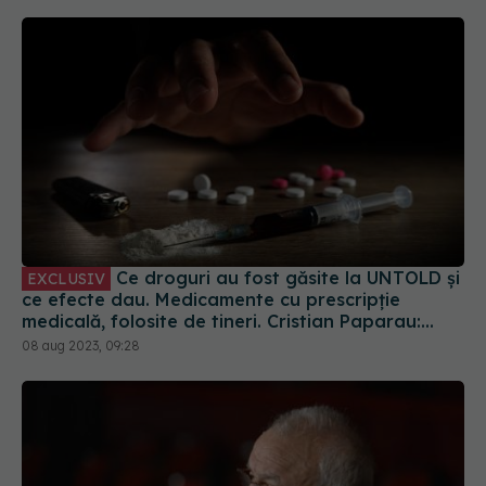
Ce droguri au fost găsite la UNTOLD și
EXCLUSIV
ce efecte dau. Medicamente cu prescripție
medicală, folosite de tineri. Cristian Paparau:
Creează o distorsiune a percepției
08 aug 2023, 09:28