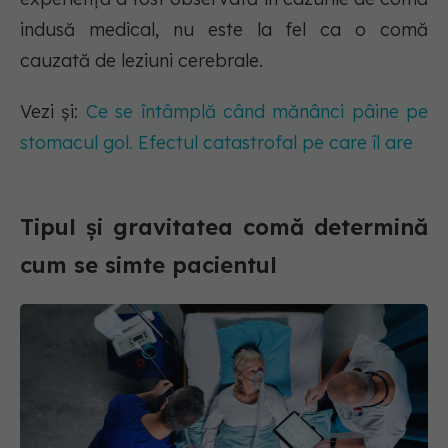
indusă medical, nu este la fel ca o comă
cauzată de leziuni cerebrale.
Vezi și:
Ce se întâmplă când mănânci pâine pe
stomacul gol. Efectul catastrofal pe care îl are
Tipul și gravitatea comă determină
cum se simte pacientul