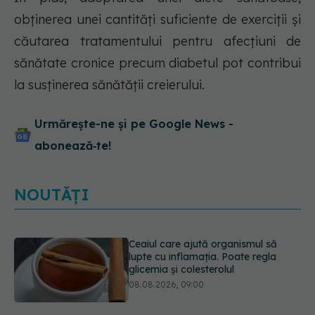
obținerea unei cantități suficiente de exerciții și
căutarea tratamentului pentru afecțiuni de
sănătate cronice precum diabetul pot contribui
la susținerea sănătății creierului.
Urmărește-ne și pe Google News -
abonează‑te!
Ceaiul care ajută organismul să
lupte cu inflamația. Poate regla
NOUTĂȚI
glicemia și colesterolul
08.08.2026, 09:00
Ce spune culoarea ta preferată
despre vârsta pe care o ai. Care
este "codul cromatic" al generațiilor
07.08.2026, 21:29