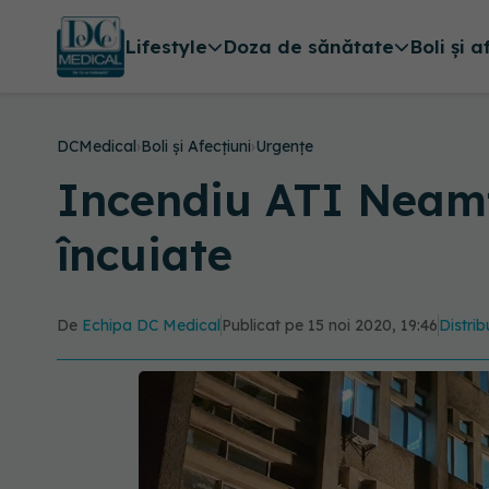
Lifestyle
Doza de sănătate
Boli și a
DCMedical
›
Boli și Afecțiuni
›
Urgențe
Incendiu ATI Neamț.
încuiate
De
Echipa DC Medical
Publicat pe 15 noi 2020, 19:46
Distrib