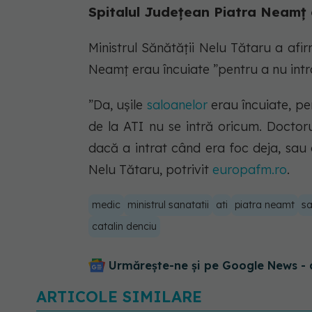
Spitalul Județean Piatra Neamț 
Ministrul Sănătății Nelu Tătaru a afi
Neamț erau încuiate ”pentru a nu intra
”Da, ușile
saloanelor
erau încuiate, pen
de la ATI nu se intră oricum. Doctoru
dacă a intrat când era foc deja, sau d
Nelu Tătaru, potrivit
europafm.ro
.
medic
ministrul sanatatii
ati
piatra neamt
sa
catalin denciu
Urmărește-ne și pe Google News - 
ARTICOLE SIMILARE