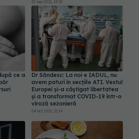
25 sep 2021, 10:32
 după ce a
Dr Săndesc: La noi e IADUL, nu
păr
avem paturi în secțiile ATI. Vestul
rsuri
Europei și-a câștigat libertatea
și a transformat COVID-19 într-o
viroză sezonieră
04 oct 2021, 21:14