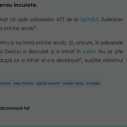
erau încuiate.
rmat că ușile saloanelor ATI de la
Spitalul
Județean
 oricine acolo”.
tru a nu intra oricine acolo. Și, oricum, în saloanele
l Denciu a descuiat și a intrat în
salon.
Nu se știe
upă ce a intrat el s-a declanșat”, susține ministrul
loane
nelu tataru
spital neamt
medic erou
incediu
abonează‑te!