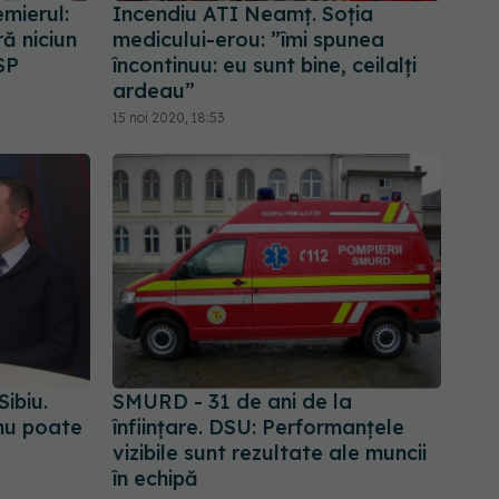
mierul:
Incendiu ATI Neamț. Soția
ră niciun
medicului-erou: ”îmi spunea
SP
încontinuu: eu sunt bine, ceilalți
ardeau”
15 noi 2020, 18:53
Sibiu.
SMURD - 31 de ani de la
nu poate
înființare. DSU: Performanțele
vizibile sunt rezultate ale muncii
în echipă