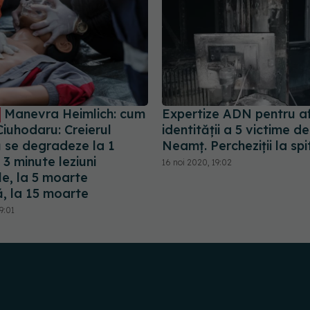
Manevra Heimlich: cum
Expertize ADN pentru a
Ciuhodaru: Creierul
identității a 5 victime de
ă se degradeze la 1
Neamț. Percheziții la spi
 3 minute leziuni
16 noi 2020, 19:02
ile, la 5 moarte
ă, la 15 moarte
9:01