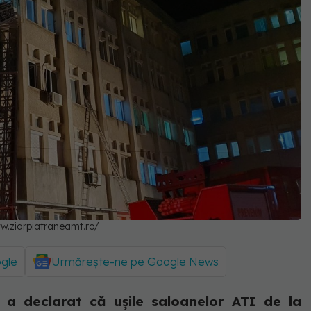
w.ziarpiatraneamt.ro/
ogle
Urmărește-ne pe Google News
u a declarat că ușile saloanelor ATI de la