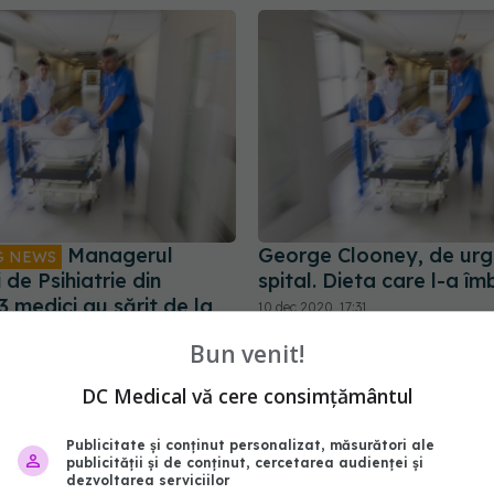
Managerul
George Clooney, de urg
G NEWS
i de Psihiatrie din
spital. Dieta care l-a îm
3 medici au sărit de la
10 dec 2020, 17:31
iun pacient nu este rănit
Bun venit!
22:25
DC Medical vă cere consimțământul
Publicitate și conținut personalizat, măsurători ale
publicității și de conținut, cercetarea audienței și
dezvoltarea serviciilor