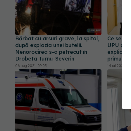
Bărbat cu arsuri grave, la spital,
Ce se în
după explozia unei butelii.
UPU cu a
Nenorocirea s-a petrecut în
explică d
Drobeta Turnu-Severin
primul
06 aug 2021, 09:05
14 iul 2026, 15