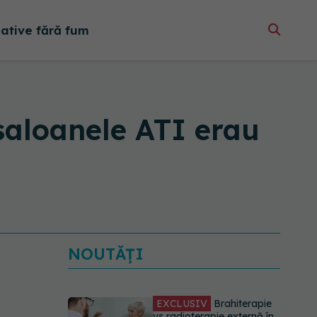
native fără fum
saloanele ATI erau
NOUTĂȚI
EXCLUSIV
Brahiterapie
vs radioterapie externă în