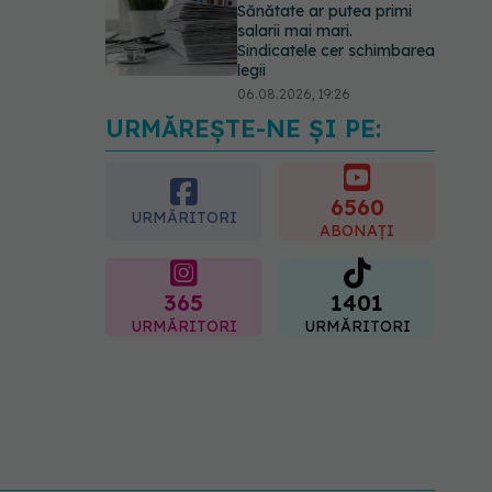
Sănătate ar putea primi
salarii mai mari.
Sindicatele cer schimbarea
legii
06.08.2026, 19:26
URMĂREȘTE-NE ȘI PE:
Alergia la ambrozie: 4
lucruri esențiale despre
simptome, prevenție și
tratament, explicate de dr.
6560
URMĂRITORI
Tudor Ciuhodaru
ABONAȚI
07.08.2026, 08:21
365
1401
URMĂRITORI
URMĂRITORI