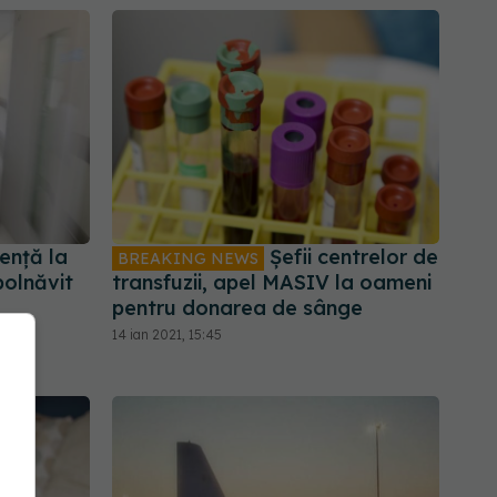
ență la
Şefii centrelor de
BREAKING NEWS
bolnăvit
transfuzii, apel MASIV la oameni
pentru donarea de sânge
14 ian 2021, 15:45