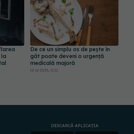
flarea
De ce un simplu os de pește în
 la
gât poate deveni o urgență
tal
medicală majoră
10 iul 2026, 11:12
DESCARCĂ APLICAȚIA