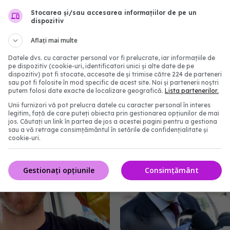
Stocarea și/sau accesarea informațiilor de pe un
dispozitiv
Aflați mai multe
Datele dvs. cu caracter personal vor fi prelucrate, iar informațiile de
tâmplă dacă ajungi la
Infecțiile urina
pe dispozitiv (cookie-uri, identificatori unici și alte date de pe
EXCLUSIV
dispozitiv) pot fi stocate, accesate de și trimise către 224 de parteneri
mbulanța. Medicii
complicații și factori fav
sau pot fi folosite în mod specific de acest site. Noi și partenerii noștri
e ce nu intri automat
medicul urolog Gheorgh
putem folosi date exacte de localizare geografică.
Lista partenerilor.
explică
Unii furnizori vă pot prelucra datele cu caracter personal în interes
legitim, față de care puteți obiecta prin gestionarea opțiunilor de mai
:34
10 aug 2021, 18:53
jos. Căutați un link în partea de jos a acestei pagini pentru a gestiona
sau a vă retrage consimțământul în setările de confidențialitate și
cookie-uri.
Gestionați opțiunile
Consimțământ