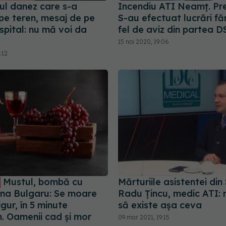
ul danez care s-a
Incendiu ATI Neamț. Pre
pe teren, mesaj de pe
S-au efectuat lucrări fă
spital: nu mă voi da
fel de aviz din partea D
15 noi 2020, 19:06
:12
Mustul, bombă cu
Mărturiile asistentei din 
ana Bulgaru: Se moare
Radu Țincu, medic ATI: 
igur, în 5 minute
să existe așa ceva
 Oamenii cad și mor
09 mar 2021, 19:15