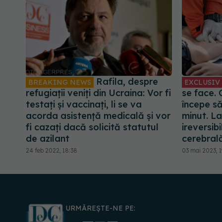
Rafila, despre
BREAKING NEWS
EXCLUSIV
refugiații veniți din Ucraina: Vor fi
se face. 
testați și vaccinați, li se va
începe s
acorda asistență medicală și vor
minut. La
fi cazați dacă solicită statutul
ireversib
de azilant
cerebral
24 feb 2022, 18:38
03 mai 2023, 1
URMĂREȘTE-NE PE: