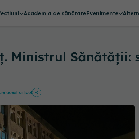
fecțiuni
Academia de sănătate
Evenimente
Alter
 Ministrul Sănătății: 
uie acest articol