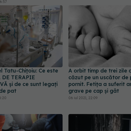
6:57
l Tatu-Chițoiu: Ce este
A orbit timp de trei zile
 DE TERAPIE
căzut pe un uscător de 
Ă și de ce sunt legați
pornit. Fetița a suferit a
 de pat
grave pe cap și gât
8:20
06 iul 2021, 22:09