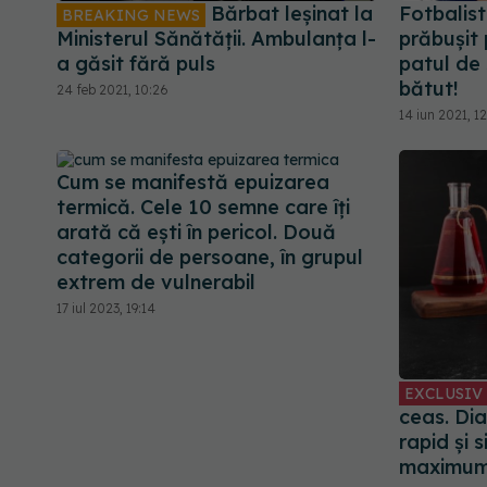
Bărbat leșinat la
Fotbalist
BREAKING NEWS
Ministerul Sănătății. Ambulanța l-
prăbușit 
a găsit fără puls
patul de 
bătut!
24 feb 2021, 10:26
14 iun 2021, 12
Cum se manifestă epuizarea
termică. Cele 10 semne care îți
arată că ești în pericol. Două
categorii de persoane, în grupul
extrem de vulnerabil
17 iul 2023, 19:14
EXCLUSIV
ceas. Di
rapid și s
maximum.