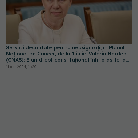
Servicii decontate pentru neasiguraţi, în Planul
Naţional de Cancer, de la 1 iulie. Valeria Herdea
(CNAS): E un drept constituţional într-o astfel de
boală. Nu e normal să moară atâţia oameni
11 apr 2024, 11:20