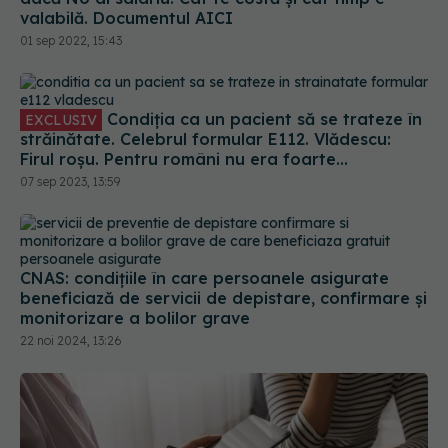
valabilă. Documentul AICI
01 sep 2022, 15:43
Condiția ca un pacient să se trateze în
EXCLUSIV
străinătate. Celebrul formular E112. Vlădescu:
Firul roșu. Pentru români nu era foarte
convenabil, dar era mai bine decât deloc
07 sep 2023, 13:59
CNAS: condiţiile în care persoanele asigurate
beneficiază de servicii de depistare, confirmare şi
monitorizare a bolilor grave
22 noi 2024, 13:26