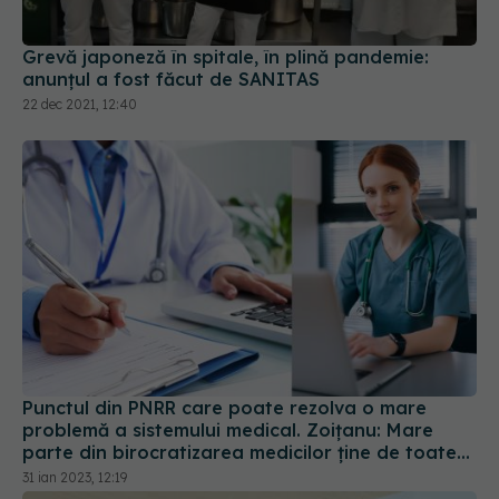
Grevă japoneză în spitale, în plină pandemie:
anunțul a fost făcut de SANITAS
22 dec 2021, 12:40
Punctul din PNRR care poate rezolva o mare
problemă a sistemului medical. Zoițanu: Mare
parte din birocratizarea medicilor ține de toate
hârtiile pe care pacientul trebuie să le plimbe
31 ian 2023, 12:19