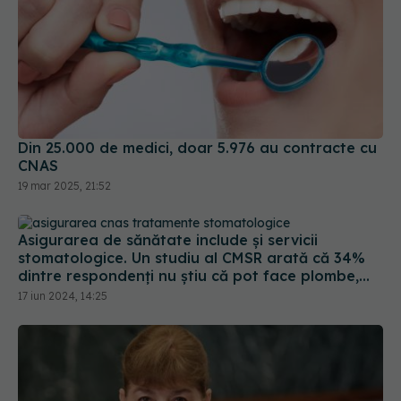
Din 25.000 de medici, doar 5.976 au contracte cu
CNAS
19 mar 2025, 21:52
Asigurarea de sănătate include și servicii
stomatologice. Un studiu al CMSR arată că 34%
dintre respondenți nu știu că pot face plombe,
extracții, detartraj sau tratamente gratuite
17 iun 2024, 14:25