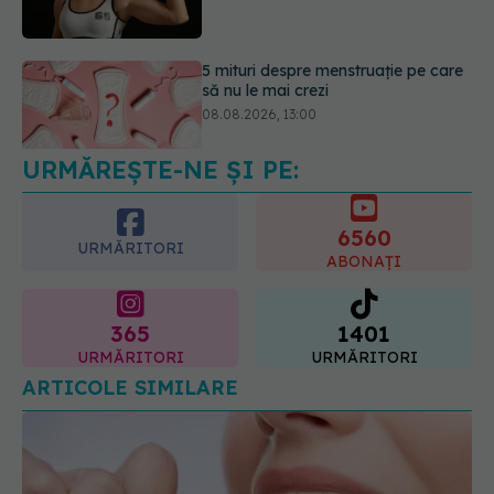
5 mituri despre menstruație pe care
să nu le mai crezi
08.08.2026, 13:00
URMĂREȘTE-NE ȘI PE:
6560
URMĂRITORI
ABONAȚI
365
1401
URMĂRITORI
URMĂRITORI
ARTICOLE SIMILARE