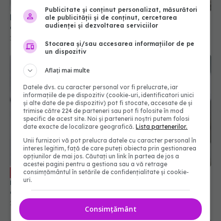
Publicitate și conținut personalizat, măsurători
Medicii de familie, noi servicii pentru pacienți
ale publicității și de conținut, cercetarea
audienței și dezvoltarea serviciilor
oferite la domiciliu
18 apr 2022, 13:54
Stocarea și/sau accesarea informațiilor de pe
un dispozitiv
Aflați mai multe
Datele dvs. cu caracter personal vor fi prelucrate, iar
informațiile de pe dispozitiv (cookie-uri, identificatori unici
și alte date de pe dispozitiv) pot fi stocate, accesate de și
trimise către 224 de parteneri sau pot fi folosite în mod
specific de acest site. Noi și partenerii noștri putem folosi
date exacte de localizare geografică.
Lista partenerilor.
Unii furnizori vă pot prelucra datele cu caracter personal în
interes legitim, față de care puteți obiecta prin gestionarea
opțiunilor de mai jos. Căutați un link în partea de jos a
acestei pagini pentru a gestiona sau a vă retrage
Românii, repetenți la prevenția
consimțământul în setările de confidențialitate și cookie-
EXCLUSIV
uri.
medicală. Adela Cojan: Ne-au alarmat cifrele
extrem de devastatoare despre numărul
deceselor evitabile
26 noi 2022, 18:33
Consimțământ