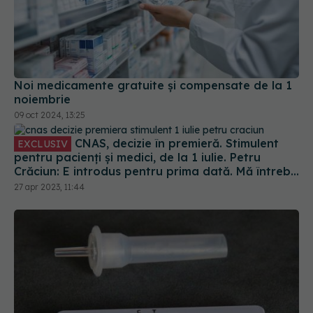
Noi medicamente gratuite şi compensate de la 1
noiembrie
09 oct 2024, 13:25
CNAS, decizie în premieră. Stimulent
EXCLUSIV
pentru pacienți și medici, de la 1 iulie. Petru
Crăciun: E introdus pentru prima dată. Mă întreb
unde eram dacă luam acest stimulent în urmă cu
27 apr 2023, 11:44
10 ani