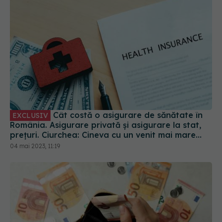
Cât costă o asigurare de sănătate în
EXCLUSIV
România. Asigurare privată și asigurare la stat,
prețuri. Ciurchea: Cineva cu un venit mai mare
plătește mai mult
04 mai 2023, 11:19