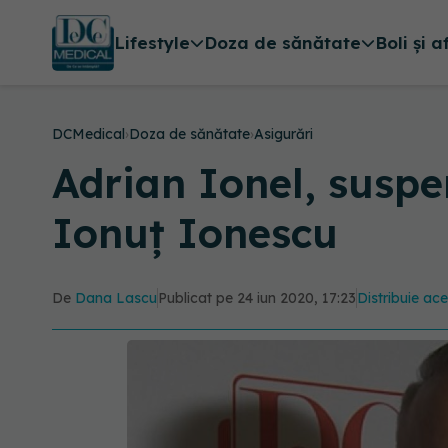
Lifestyle
Doza de sănătate
Boli și a
DCMedical
›
Doza de sănătate
›
Asigurări
Adrian Ionel, suspe
Ionuț Ionescu
De
Dana Lascu
Publicat pe 24 iun 2020, 17:23
Distribuie ace