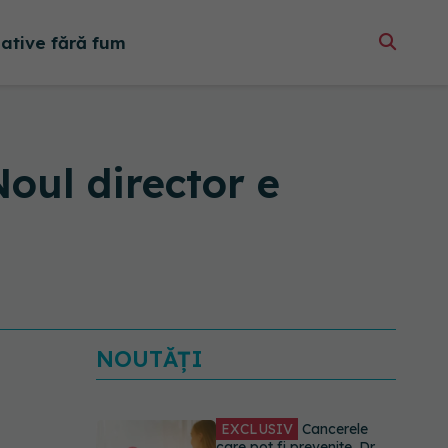
native fără fum
oul director e
NOUTĂȚI
EXCLUSIV
Cancerele
care pot fi prevenite. Dr.