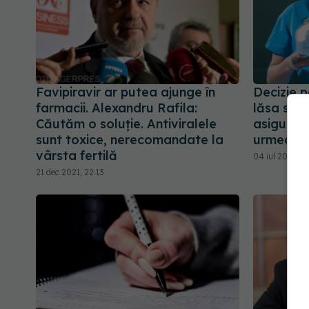
Favipiravir ar putea ajunge în
Decizie 
farmacii. Alexandru Rafila:
lăsa sute
Căutăm o soluție. Antiviralele
asigurar
sunt toxice, nerecomandate la
urmează
vârsta fertilă
04 iul 2025, 1
21 dec 2021, 22:13