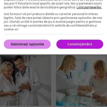
sau pot fi folosite în mod specific de acest site. Noi și partenerii noștri
putem folosi date exacte de localizare geografică.
Lista partenerilor.
ila, după 3 luni de
Servicii decontate pent
Unii furnizori vă pot prelucra datele cu caracter personal în interes
legitim, față de care puteți obiecta prin gestionarea opțiunilor de mai
a MS: Aprovizionarea cu
neasiguraţi, în Planul N
jos. Căutați un link în partea de jos a acestei pagini pentru a gestiona
ente împotriva COVID-
Cancer, de la 1 iulie. Val
sau a vă retrage consimțământul în setările de confidențialitate și
 multe paturi ATI, ca
Herdea (CNAS): E un dr
cookie-uri.
 principale
constituţional într-o ast
boală. Nu e normal să 
:13
Gestionați opțiunile
Consimțământ
atâţia oameni
11 apr 2024, 11:20