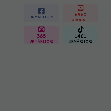
preferată despre vârsta
pe care o ai. Care este
"codul cromatic" al
6560
URMĂRITORI
generațiilor
ABONAȚI
07.08.2026, 21:29
365
1401
URMĂRITORI
URMĂRITORI