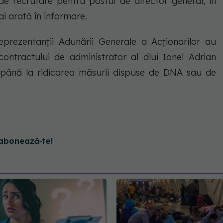
 de recrutare pentru postul de director general, în
i arată în informare.
 reprezentanții Adunării Generale a Acționarilor au
ntractului de administrator al dlui Ionel Adrian
 până la ridicarea măsurii dispuse de DNA sau de
abonează‑te!