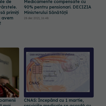
ale de
Medicamente compensate cu
ârstele.
90% pentru pensionari. DECIZIA
ă primiți
Ministerului Sănătății
ai avem
28 dec 2021, 16:48
!
 oamenii
CNAS: Începând cu 1 martie,
ât mai
serviciile medicale se acordă cu