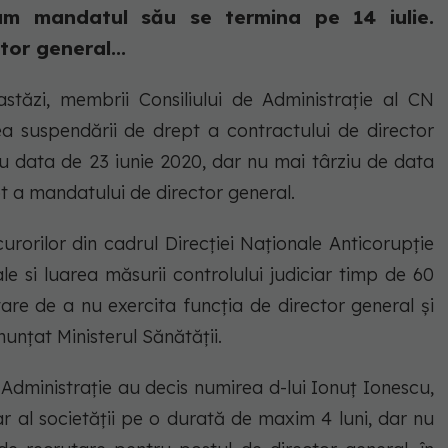
cum mandatul său se termina pe 14 iulie.
or general...
stăzi, membrii Consiliului de Administrație al CN
suspendării de drept a contractului de director
cu data de 23 iunie 2020, dar nu mai târziu de data
pt a mandatului de director general.
rorilor din cadrul Direcției Naționale Anticorupție
le si luarea măsurii controlului judiciar timp de 60
are de a nu exercita funcția de director general și
nțat Ministerul Sănătății.
Administrație au decis numirea d-lui Ionuț Ionescu,
ar al societății pe o durată de maxim 4 luni, dar nu