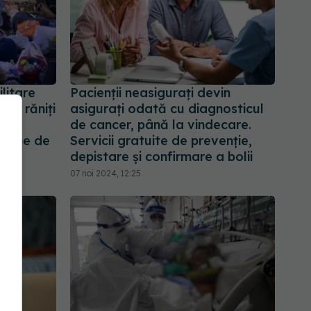
litare
Pacienții neasigurați devin
rii răniți
asigurați odată cu diagnosticul
i și
de cancer, până la vindecare.
lioane de
Servicii gratuite de prevenţie,
depistare şi confirmare a bolii
07 noi 2024, 12:25