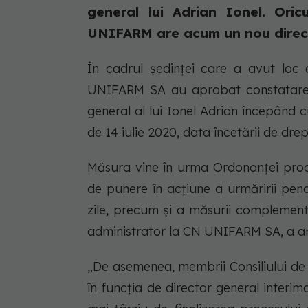
general lui Adrian Ionel. Ori
UNIFARM are acum un nou direct
În cadrul ședinței care a avut loc a
UNIFARM SA au aprobat constatarea 
general al lui Ionel Adrian începând 
de 14 iulie 2020, data încetării de dre
Măsura vine în urma Ordonanței procu
de punere în acțiune a urmăririi pena
zile, precum și a măsurii complement
administrator la CN UNIFARM SA, a anu
„De asemenea, membrii Consiliului de 
în funcția de director general interim