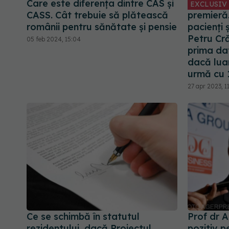
Care este diferența dintre CAS și
EXCLUSIV
CASS. Cât trebuie să plătească
premieră
românii pentru sănătate și pensie
pacienți ș
Petru Cră
05 feb 2024, 15:04
prima da
dacă lua
urmă cu 
27 apr 2023, 1
Ce se schimbă în statutul
Prof dr A
rezidentului, dacă Proiectul
pozitiv p