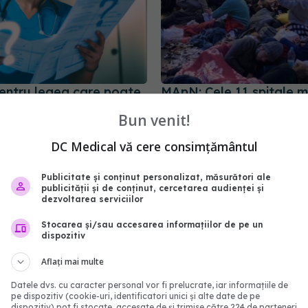
pentru legea care poate
MApN: Cele 11 spitale mi
 de mii de români fără
românești vor trata milita
Bun venit!
e! S-a dat AVIZUL! Ce
din Ucraina. Muniție, cășt
veste antiglonț de 2 mi
DC Medical vă cere consimțământul
euro, donate
5:32
27 feb 2022, 12:41
Publicitate și conținut personalizat, măsurători ale
publicității și de conținut, cercetarea audienței și
dezvoltarea serviciilor
Stocarea și/sau accesarea informațiilor de pe un
dispozitiv
Aflați mai multe
Datele dvs. cu caracter personal vor fi prelucrate, iar informațiile de
pe dispozitiv (cookie-uri, identificatori unici și alte date de pe
dispozitiv) pot fi stocate, accesate de și trimise către 224 de parteneri