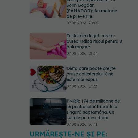
Sorin Bogdan
(SANADOR): Au metode
de prevenție
07.08.2026, 20:09
Testul din deget care ar
putea indica riscul pentru 8
boli majore
07.08.2026, 18:34
Dieta care poate crește
brusc colesterolul. Cine
este mai expus
07.08.2026, 17:22
PNRR: 174 de milioane de
lei pentru sănătate într-o
singură săptămână. Ce
spitale primesc bani
07.08.2026, 16:41
URMĂREȘTE-NE ȘI PE:
Ce spune culoarea ta