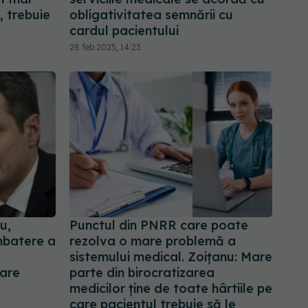
 trebuie
obligativitatea semnării cu
cardul pacientului
28 feb 2025, 14:23
u,
Punctul din PNRR care poate
mbatere a
rezolva o mare problemă a
sistemului medical. Zoițanu: Mare
 are
parte din birocratizarea
medicilor ține de toate hârtiile pe
care pacientul trebuie să le