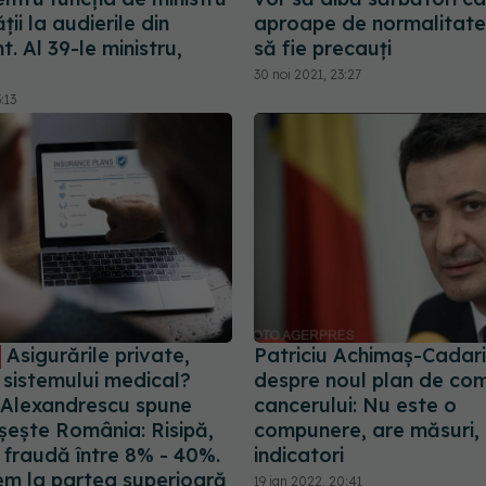
ții la audierile din
aproape de normalitate,
. Al 39-le ministru,
să fie precauți
30 noi 2021, 23:27
:13
Asigurările private,
Patriciu Achimaș-Cadari
 sistemului medical?
despre noul plan de co
Alexandrescu spune
cancerului: Nu este o
șește România: Risipă,
compunere, are măsuri,
 fraudă între 8% - 40%.
indicatori
em la partea superioară
19 ian 2022, 20:41