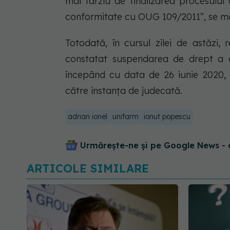
mai târziu de finalizarea procesului
conformitate cu OUG 109/2011”, se ma
Totodată, în cursul zilei de astăzi,
constatat suspendarea de drept a co
începând cu data de 26 iunie 2020,
către instanța de judecată.
adrian ionel
unifarm
ionut popescu
Urmărește-ne și pe Google News - 
ARTICOLE SIMILARE