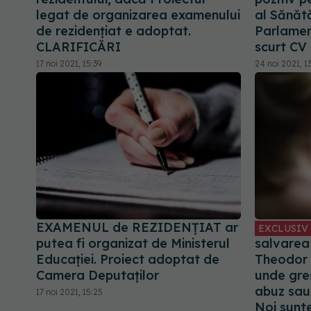
legat de organizarea examenului
al Sănătă
de rezidențiat e adoptat.
Parlament
CLARIFICĂRI
scurt CV
17 noi 2021, 15:39
24 noi 2021, 13
EXAMENUL de REZIDENȚIAT ar
EXCLUSIV
putea fi organizat de Ministerul
salvarea
Educației. Proiect adoptat de
Theodor 
Camera Deputaților
unde gre
abuz sau
17 noi 2021, 15:25
Noi sunt