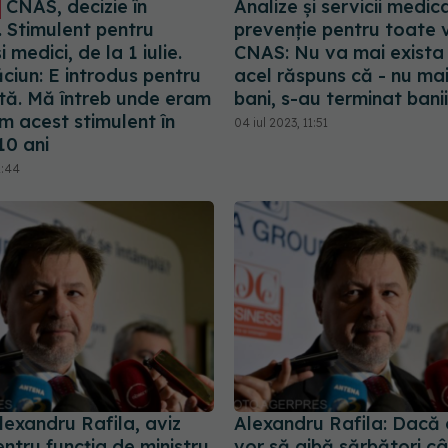
CNAS, decizie în
Analize și servicii medic
. Stimulent pentru
prevenţie pentru toate v
i medici, de la 1 iulie.
CNAS: Nu va mai exista s
ciun: E introdus pentru
acel răspuns că - nu m
tă. Mă întreb unde eram
bani, s-au terminat banii
m acest stimulent în
04 iul 2023, 11:51
10 ani
1:44
lexandru Rafila, aviz
Alexandru Rafila: Dacă
entru funcția de ministru
vor să aibă sărbători c