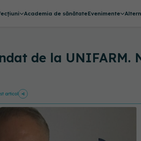
fecțiuni
Academia de sănătate
Evenimente
Alter
ndat de la UNIFARM. N
st articol