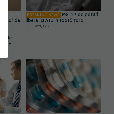
ru
MS: 27 de paturi
BREAKING NEWS
aţional de
libere la ATI în toată țara
eria
17 noi 2021, 13:12
ept
fel de
moară