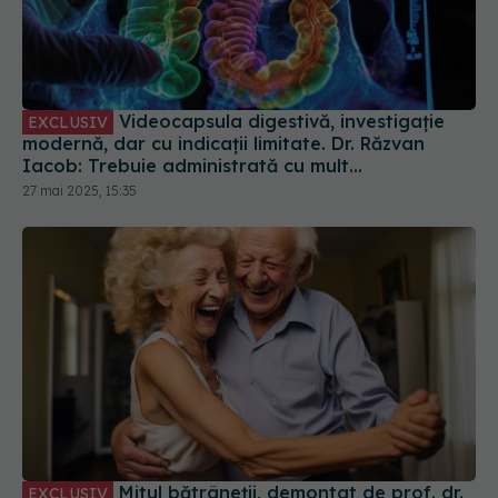
Videocapsula digestivă, investigație
EXCLUSIV
modernă, dar cu indicații limitate. Dr. Răzvan
Iacob: Trebuie administrată cu mult
discernământ
27 mai 2025, 15:35
Mitul bătrâneții, demontat de prof. dr.
EXCLUSIV