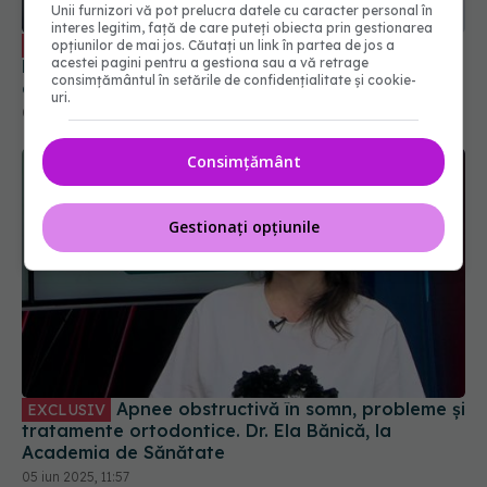
Unii furnizori vă pot prelucra datele cu caracter personal în
interes legitim, față de care puteți obiecta prin gestionarea
Cataracta NU este o urgență! Monica
EXCLUSIV
opțiunilor de mai jos. Căutați un link în partea de jos a
acestei pagini pentru a gestiona sau a vă retrage
Pop: Oamenii din țara asta se grăbesc și nu știu
consimțământul în setările de confidențialitate și cookie-
de ce!
uri.
09 sep 2025, 14:45
Consimțământ
Gestionați opțiunile
Apnee obstructivă în somn, probleme și
EXCLUSIV
tratamente ortodontice. Dr. Ela Bănică, la
Academia de Sănătate
05 iun 2025, 11:57