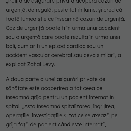
„Polița de asigurare privată acoperă cazuri de
urgență, de regulă, peste tot în lume, și cred că
toată lumea știe ce înseamnă cazuri de urgență.
Caz de urgență poate fi în urma unui accident
sau o urgență care poate rezulta în urma unei
boli, cum ar fi un episod cardiac sau un
accident vascular cerebral sau ceva similar”, a
explicat Zahal Levy.
A doua parte a unei asigurări private de
sănătate este acoperirea a tot ceea ce
înseamnă grija pentru un pacient internat în
spital. „Asta înseamnă spitalizarea, îngrijirea,
operațiile, investigațiile și tot ce se axează pe
grija față de pacient când este internat”,