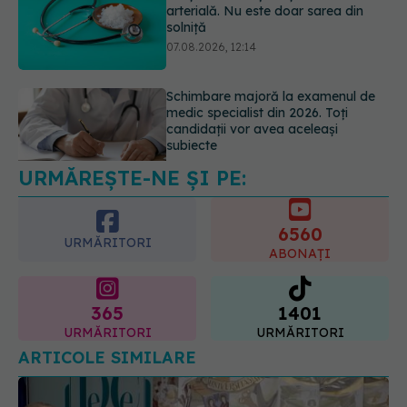
arterială. Nu este doar sarea din
solniță
07.08.2026, 12:14
Schimbare majoră la examenul de
medic specialist din 2026. Toți
candidații vor avea aceleași
subiecte
07.08.2026, 11:52
URMĂREȘTE-NE ȘI PE:
6560
URMĂRITORI
ABONAȚI
365
1401
URMĂRITORI
URMĂRITORI
ARTICOLE SIMILARE