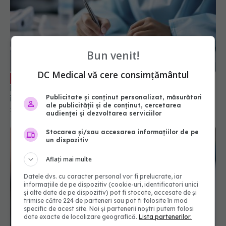
Bun venit!
DC Medical vă cere consimțământul
Listele de așteptare, barieră în accesul
EXCLUSIV
la tratamente. Levente Vass: Nu ar trebui să se
Publicitate și conținut personalizat, măsurători
întâmple
ale publicității și de conținut, cercetarea
25 mai 2025, 11:00
audienței și dezvoltarea serviciilor
Stocarea și/sau accesarea informațiilor de pe
un dispozitiv
Aflați mai multe
Datele dvs. cu caracter personal vor fi prelucrate, iar
informațiile de pe dispozitiv (cookie-uri, identificatori unici
și alte date de pe dispozitiv) pot fi stocate, accesate de și
trimise către 224 de parteneri sau pot fi folosite în mod
specific de acest site. Noi și partenerii noștri putem folosi
date exacte de localizare geografică.
Lista partenerilor.