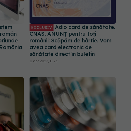
istem
Adio card de sănătate.
EXCLUSIV
n român
CNAS, ANUNȚ pentru toți
oriunde
românii: Scăpăm de hârtie. Vom
n România
avea card electronic de
sănătate direct în buletin
11 apr 2023, 11:25