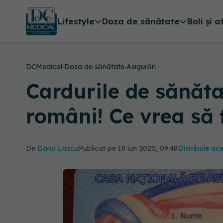
Lifestyle
Doza de sănătate
Boli și a
DCMedical
›
Doza de sănătate
›
Asigurări
Cardurile de sănăta
români! Ce vrea să
De
Dana Lascu
Publicat pe 18 iun 2020, 09:48
Distribuie ace