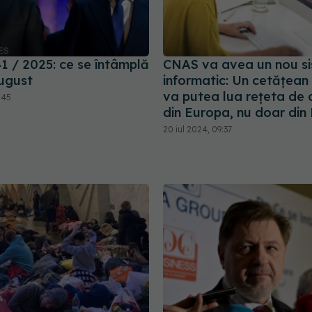
1 / 2025: ce se întâmplă
CNAS va avea un nou s
august
informatic: Un cetăţea
va putea lua reţeta de 
:45
din Europa, nu doar di
20 iul 2024, 09:37