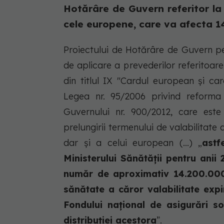
Hotărâre de Guvern referitor la 
cele europene, care va afecta 14
Proiectului de Hotărâre de Guvern p
de aplicare a prevederilor referitoare
din titlul IX "Cardul european și ca
Legea nr. 95/2006 privind reforma 
Guvernului nr. 900/2012, care este
prelungirii termenului de valabilitate 
dar și a celui european (...) „
astf
Ministerului Sănătății pentru anii 
număr de aproximativ 14.200.000 
sănătate a căror valabilitate exp
Fondului național de asigurări so
distribuției acestora
”.