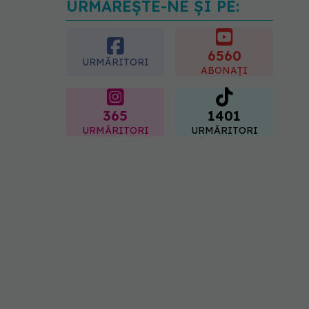
URMĂREȘTE-NE ȘI PE:
Analiza de sânge AST
(SGOT): ce înseamnă
rezultatele și când sunt un
semnal de alarmă
6560
URMĂRITORI
08.08.2026, 11:00
ABONAȚI
365
1401
URMĂRITORI
URMĂRITORI