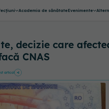
fecțiuni
Academia de sănătate
Evenimente
Alter
te, decizie care afect
 facă CNAS
st articol