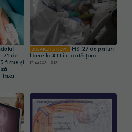
dalul
MS: 27 de paturi
BREAKING NEWS
 71 de
libere la ATI în toată țara
5 firme și
17 noi 2021, 13:12
 să
ă taxa