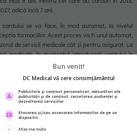
ică încă 8 ani. Pentru cei care au carduri în 2013,
2027, adică încă 7 ani.
l cardului se va face, în mod automat, la nivelul
xcepția farmaciilor. Acest proces va fi unul automat,
zorul de servicii medicale cât și pentru asigurat. La
vicii medicale, în momentul introducerii cardului în
tul expirat și îl va înlocui fără nicio intervenție a
Bun venit!
i
care este pus în dezbatere publică.
DC Medical vă cere consimțământul
ta
cardul
cardurile de sanatate
Publicitate și conținut personalizat, măsurători ale
publicității și de conținut, cercetarea audienței și
dezvoltarea serviciilor
abonează‑te!
Stocarea și/sau accesarea informațiilor de pe un
dispozitiv
Aflați mai multe