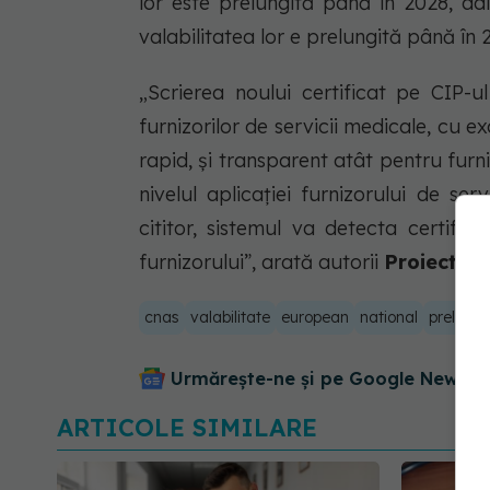
lor este prelungită până în 2028, ad
valabilitatea lor e prelungită până în 
„Scrierea noului certificat pe CIP-u
furnizorilor de servicii medicale, cu e
rapid, și transparent atât pentru furni
nivelul aplicației furnizorului de ser
cititor, sistemul va detecta certifica
furnizorului”, arată autorii
Proiectulu
cnas
valabilitate
european
national
prelungi
Urmărește-ne și pe Google News - 
ARTICOLE SIMILARE