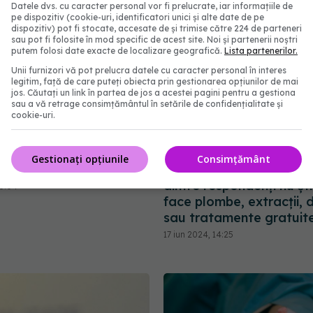
Datele dvs. cu caracter personal vor fi prelucrate, iar informațiile de
pe dispozitiv (cookie-uri, identificatori unici și alte date de pe
dispozitiv) pot fi stocate, accesate de și trimise către 224 de parteneri
sau pot fi folosite în mod specific de acest site. Noi și partenerii noștri
putem folosi date exacte de localizare geografică.
Lista partenerilor.
Unii furnizori vă pot prelucra datele cu caracter personal în interes
legitim, față de care puteți obiecta prin gestionarea opțiunilor de mai
jos. Căutați un link în partea de jos a acestei pagini pentru a gestiona
sau a vă retrage consimțământul în setările de confidențialitate și
cookie-uri.
 diferența dintre CAS și
Asigurarea de sănătate
t trebuie să plătească
și servicii stomatologice
Gestionați opțiunile
Consimțământ
entru sănătate și pensie
studiu al CMSR arată c
dintre respondenți nu șt
15:04
face plombe, extracții, 
sau tratamente gratuit
17 iun 2024, 14:25