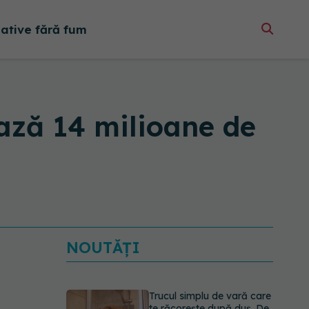
native fără fum
ează 14 milioane de
NOUTĂȚI
Trucul simplu de vară care
te răcorește după duș. De