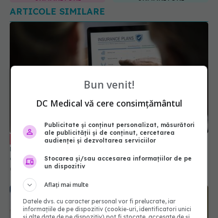
Bun venit!
DC Medical vă cere consimțământul
Asigurările private, salvarea sistemului
EXCLUSIV
medical? Theodor Alexandrescu spune unde
Publicitate și conținut personalizat, măsurători
greșește România: Risipă, abuz sau fraudă între
ale publicității și de conținut, cercetarea
audienței și dezvoltarea serviciilor
8% - 40%. Noi suntem la partea superioară
01 mar 2025, 13:00
Stocarea și/sau accesarea informațiilor de pe
un dispozitiv
Aflați mai multe
Datele dvs. cu caracter personal vor fi prelucrate, iar
informațiile de pe dispozitiv (cookie-uri, identificatori unici
și alte date de pe dispozitiv) pot fi stocate, accesate de și