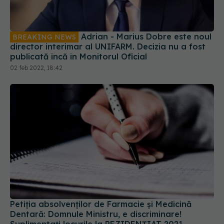
Adrian - Marius Dobre este noul
BREAKING NEWS
director interimar al UNIFARM. Decizia nu a fost
publicată încă în Monitorul Oficial
02 feb 2022, 18:42
Petiția absolvenților de Farmacie și Medicină
Dentară: Domnule Ministru, e discriminare!
Suplimentați locurile la REZIDENȚIAT 2021
30 noi 2021, 19:07