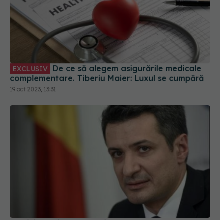
De ce să alegem asigurările medicale
EXCLUSIV
complementare. Tiberiu Maier: Luxul se cumpără
19 oct 2023, 13:31
Patriciu Achimaș-Cadariu, despre noul plan de
combatere a cancerului: Nu este o compunere,
are măsuri, are indicatori