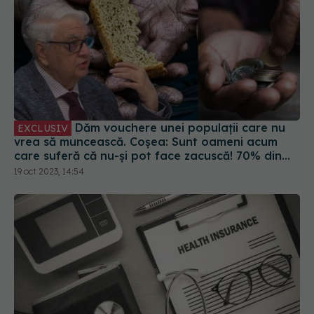
Dăm vouchere unei populații care nu
EXCLUSIV
vrea să muncească. Coșea: Sunt oameni acum
care suferă că nu-și pot face zacuscă! 70% din
populația României este în pericol de sărăcie
19 oct 2023, 14:54
cronică, oficial!