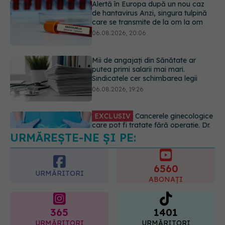
putea primi salarii mai mari.
Sindicatele cer schimbarea legii
06.08.2026, 19:26
EXCLUSIV
Cancerele ginecologice
care pot fi tratate fără operație. Dr.
Sorin Bogdan (SANADOR): Chirurgia
este indicată doar punctual, pentru
anumite categorii de paciente
06.08.2026, 19:05
URMĂREȘTE-NE ȘI PE:
EXCLUSIV
Brahiterapie vs
radioterapie externă în cancerul
ginecologic. Dr. Sorin Bogdan
6560
(SANADOR) explică diferența și
URMĂRITORI
cum acționează tratamentul
ABONAȚI
06.08.2026, 22:49
365
1401
URMĂRITORI
URMĂRITORI
ARTICOLE SIMILARE