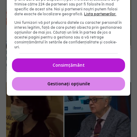
trimise către 224 de parteneri sau pot fi folosite în mod
specific de acest site. Noi și partenerii noștri putem folosi
date exacte de localizare geografică.
Lista partenerilor.
Unii furnizori vă pot prelucra datele cu caracter personal în
interes legitim, față de care puteți obiecta prin gestionarea
opțiunilor de mai jos. Căutați un link în partea de jos a
Favipiravir ar putea ajunge în farmacii. Alexandru
acestei pagini pentru a gestiona sau a vă retrage
Rafila: Căutăm o soluție. Antiviralele sunt toxice,
consimțământul în setările de confidențialitate și cookie-
uri.
nerecomandate la vârsta fertilă
21 dec 2021, 22:13
Consimțământ
Gestionați opțiunile