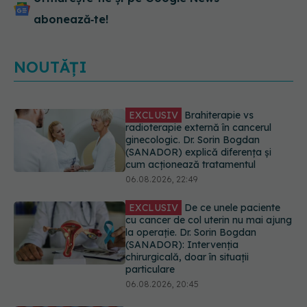
abonează‑te!
NOUTĂȚI
EXCLUSIV
De ce unele paciente
cu cancer de col uterin nu mai ajung
la operație. Dr. Sorin Bogdan
(SANADOR): Intervenția
chirurgicală, doar în situații
particulare
06.08.2026, 20:45
Alertă în Europa după un nou caz
de hantavirus Anzi, singura tulpină
care se transmite de la om la om
06.08.2026, 20:06
Mii de angajați din Sănătate ar