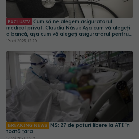
Cum să ne alegem asiguratorul
EXCLUSIV
medical privat. Claudiu Năsui: Așa cum vă alegeți
o bancă, așa cum vă alegeți asiguratorul pentru
mașină
19 oct 2023, 12:20
MS: 27 de paturi libere la ATI în
BREAKING NEWS
toată țara
17 noi 2021, 13:12