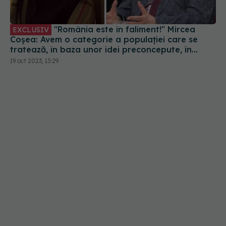
"România este în faliment!" Mircea
EXCLUSIV
Coșea: Avem o categorie a populației care se
tratează, în baza unor idei preconcepute, în
Turcia sau Austria. Se tratează bine și aici!
19 oct 2023, 13:29