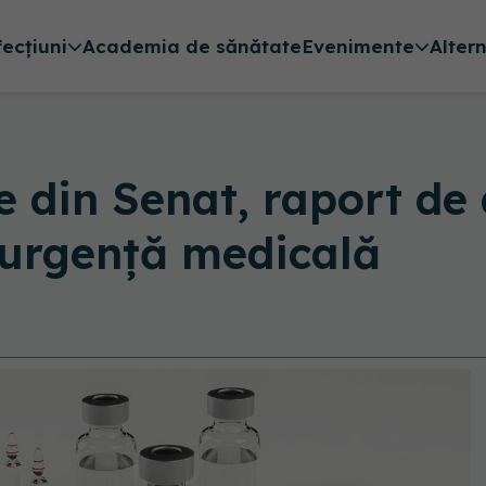
fecțiuni
Academia de sănătate
Evenimente
Alter
e din Senat, raport d
 urgență medicală