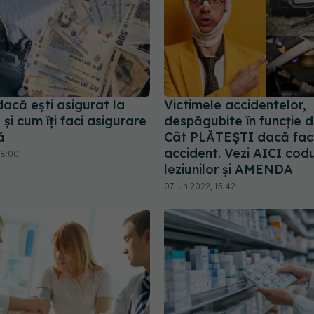
dacă ești asigurat la
Victimele accidentelor,
și cum îți faci asigurare
despăgubite în funcție de
ă
Cât PLĂTEȘTI dacă fac
accident. Vezi AICI cod
18:00
leziunilor și AMENDA
07 iun 2022, 15:42