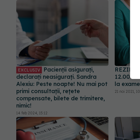
Pacienții asigurați,
REZIDEN
EXCLUSIV
declarați neasigurați. Sandra
12.000 de
Alexiu: Peste noapte! Nu mai pot
la exame
primi consultații, rețete
21 noi 2021, 1
compensate, bilete de trimitere,
nimic!
14 feb 2024, 15:12