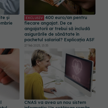
te şi
400 euro/an pentru
EXCLUSIV
embrie
fiecare angajat. De ce
angajatorii ar trebui să includă
asigurările de sănătate în
pachetul salarial? Explicația ASF
27 feb 2025, 15:35
l
CNAS va avea un nou sistem
ctul
informatic: Un cetăţean român