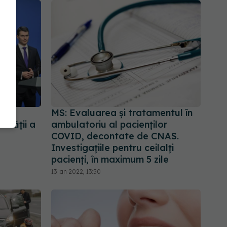
ții
MS: Evaluarea și tratamentul în
nătății a
ambulatoriu al pacienților
COVID, decontate de CNAS.
Investigațiile pentru ceilalți
pacienți, în maximum 5 zile
13 ian 2022, 13:50