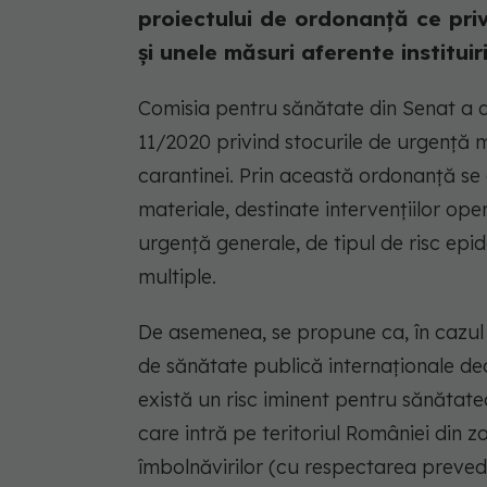
proiectului de ordonanță ce pri
şi unele măsuri aferente instituirii
Comisia pentru sănătate din Senat a d
11/2020 privind stocurile de urgenţă m
carantinei. Prin această ordonanţă se
materiale, destinate intervenţiilor ope
urgenţă generale, de tipul de risc epi
multiple.
De asemenea, se propune ca, în cazul 
de sănătate publică internaţionale de
există un risc iminent pentru sănătate
care intră pe teritoriul României din z
îmbolnăvirilor (cu respectarea prevede