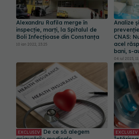
Alexandru Rafila merge în
Analize ș
inspecție, marți, la Spitalul de
prevenţie
Boli Infecțioase din Constanța
CNAS: Nu 
acel răs
10 ian 2022, 23:25
bani, s-a
04 iul 2023, 11
De ce să alegem
EXCLUSIV
EXCLUSIV
asigurările medicale
Întărirea