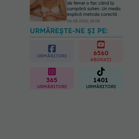
de femei o fac când își
cumpără sutien. Un medic
explică metoda corectă
06.08.2026, 18:08
URMĂREȘTE-NE ȘI PE:
EXCLUSIV
De ce unele
paciente cu cancer de col
uterin nu mai ajung la
operație. Dr. Sorin Bogdan
6560
URMĂRITORI
(SANADOR): Intervenția
ABONAȚI
chirurgicală, doar în situații
particulare
06.08.2026, 20:45
365
1401
URMĂRITORI
URMĂRITORI