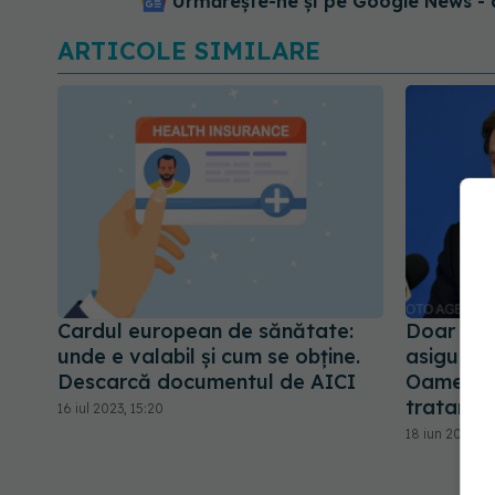
Urmărește-ne și pe Google News - 
ARTICOLE SIMILARE
Cardul european de sănătate:
Doar 35%
unde e valabil și cum se obține.
asigurări
Descarcă documentul de AICI
Oamenii 
tratamen
16 iul 2023, 15:20
18 iun 2025, 1