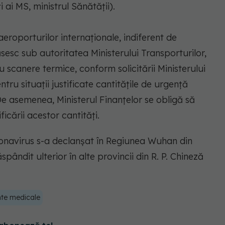
ai MS, ministrul Sănătăţii).
eroporturilor internaţionale, indiferent de
esc sub autoritatea Ministerului Transporturilor,
cu scanere termice, conform solicitării Ministerului
tru situaţii justificate cantităţile de urgenţă
e asemenea, Ministerul Finanţelor se obligă să
icării acestor cantităţi.
oronavirus s-a declanşat în Regiunea Wuhan din
pândit ulterior în alte provincii din R. P. Chineză
nte medicale