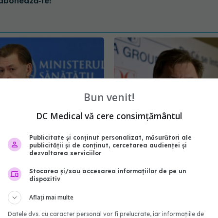
abonează‑te!
Bun venit!
DC Medical vă cere consimțământul
Publicitate și conținut personalizat, măsurători ale
 dintre români plătesc
Alexandru Rafila: La te
publicității și de conținut, cercetarea audienței și
dezvoltarea serviciilor
 de sănătate. Rafila:
COVID în școli, un copil 
fac împrumut pentru
100.000 era infectat; m
Stocarea și/sau accesarea informațiilor de pe un
t!
FFP2 ar putea deveni ob
dispozitiv
în România
3:07
Aflați mai multe
03 ian 2022, 21:08
Datele dvs. cu caracter personal vor fi prelucrate, iar informațiile de