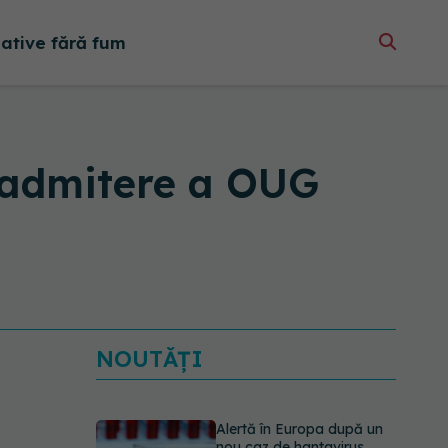
native fără fum
e admitere a OUG
NOUTĂȚI
Alertă în Europa după un
nou caz de hantavirus