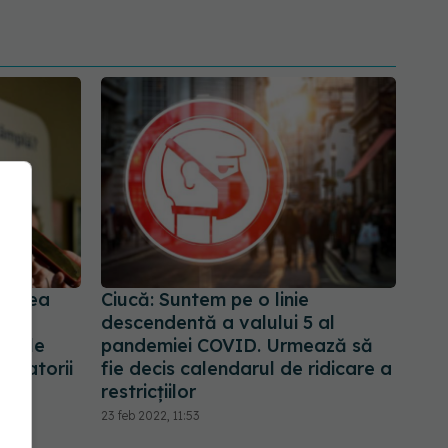
starea
Ciucă: Suntem pe o linie
din
descendentă a valului 5 al
ăștile
pandemiei COVID. Urmează să
ligatorii
fie decis calendarul de ridicare a
restricțiilor
23 feb 2022, 11:53