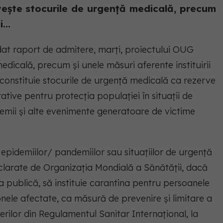
vește stocurile de urgenţă medicală, precum
...
at raport de admitere, marţi, proiectului OUG
edicală, precum şi unele măsuri aferente instituirii
 constituie stocurile de urgenţă medicală ca rezerve
rative pentru protecţia populaţiei în situaţii de
demii şi alte evenimente generatoare de victime
epidemiilor/ pandemiilor sau situaţiilor de urgenţă
clarate de Organizaţia Mondială a Sănătăţii, dacă
a publică, să instituie carantina pentru persoanele
onele afectate, ca măsură de prevenire şi limitare a
rilor din Regulamentul Sanitar Internaţional, la