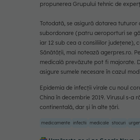
propunerea Grupului tehnic de experţi 
Totodată, se asigură dotarea tuturor a
subordonare (patru aeroporturi se găs
iar 12 sub cea a consiliilor judeţene), 
Sănătăţii, mai notează agerpres.ro. Pen
medicală prevăzute pot fi majorate. D
asigure sumele necesare în cazul modif
Epidemia de infecţii virale cu noul c
China în decembrie 2019. Virusul s-a răs
continentală, dar şi în alte ţări.
medicamente
infectii
medicale
stocuri
urge