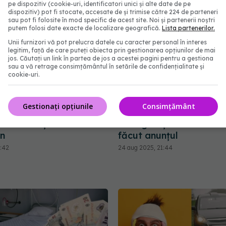
pe dispozitiv (cookie-uri, identificatori unici și alte date de pe
dispozitiv) pot fi stocate, accesate de și trimise către 224 de parteneri
sau pot fi folosite în mod specific de acest site. Noi și partenerii noștri
putem folosi date exacte de localizare geografică.
Lista partenerilor.
Unii furnizori vă pot prelucra datele cu caracter personal în interes
legitim, față de care puteți obiecta prin gestionarea opțiunilor de mai
jos. Căutați un link în partea de jos a acestei pagini pentru a gestiona
sau a vă retrage consimțământul în setările de confidențialitate și
cookie-uri.
Gestionați opțiunile
Consimțământ
ȚIAT 2021. Peste
Ce se întâmplă cu pacien
 candidați s-au înscris
neasigurați. Ministrul Să
n
făcut anunțul
0:42
24 aug 2025, 21:44