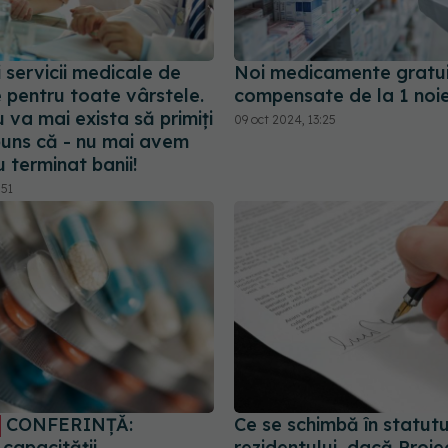
i servicii medicale de
Noi medicamente gratui
 pentru toate vârstele.
compensate de la 1 noi
va mai exista să primiți
09 oct 2024, 13:25
puns că - nu mai avem
u terminat banii!
:51
CONFERINȚĂ:
Ce se schimbă în statutu
 capacității
rezidentului, dacă Proie