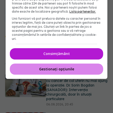
trimise către 224 de parteneri sau pot fi folosite în mod
specific de acest site. Noi și partenerii noștri putem folosi
spitale
sistemul
cabinete
clinici
constientizare
sanitar
date exacte de localizare geografică.
Lista partenerilor.
Unii furnizori vă pot prelucra datele cu caracter personal în
GDPR
farmacii
gradul
protectia
datelor
personale
interes legitim, față de care puteți obiecta prin gestionarea
opțiunilor de mai jos. Căutați un link în partea de jos a
acestei pagini pentru a gestiona sau a vă retrage
Urmărește-ne și pe Google News -
consimțământul în setările de confidențialitate și cookie-
uri.
abonează‑te!
Consimțământ
NOUTĂȚI
Gestionați opțiunile
EXCLUSIV
De ce unele paciente
cu cancer de col uterin nu mai ajung
la operație. Dr. Sorin Bogdan
(SANADOR): Intervenția
chirurgicală, doar în situații
particulare
06.08.2026, 20:45