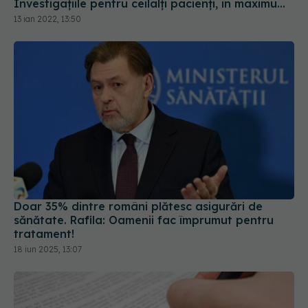
Investigațiile pentru ceilalți pacienți, în maximum
5 zile
13 ian 2022, 13:50
Doar 35% dintre români plătesc asigurări de
sănătate. Rafila: Oamenii fac împrumut pentru
tratament!
18 iun 2025, 13:07