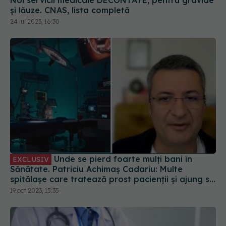
Noi servicii medicale DECONTATE, pentru gravide
și lăuze. CNAS, lista completă
24 iul 2023, 16:30
Unde se pierd foarte mulți bani în
EXCLUSIV
Sănătate. Patriciu Achimaș Cadariu: Multe
spitălașe care tratează prost pacienții și ajung să
fie tratați a doua oară în centrele mari
19 oct 2023, 15:35