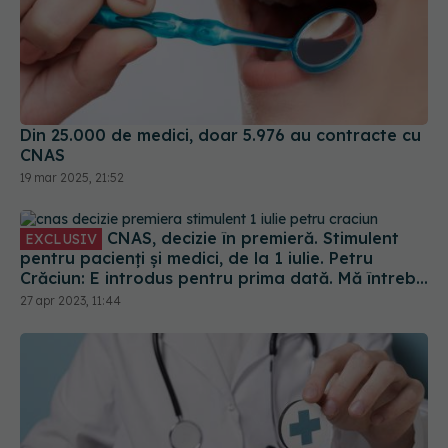
Din 25.000 de medici, doar 5.976 au contracte cu
CNAS
19 mar 2025, 21:52
CNAS, decizie în premieră. Stimulent
EXCLUSIV
pentru pacienți și medici, de la 1 iulie. Petru
Crăciun: E introdus pentru prima dată. Mă întreb
unde eram dacă luam acest stimulent în urmă cu
27 apr 2023, 11:44
10 ani