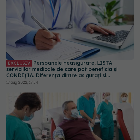
Persoanele neasigurate, LISTA
EXCLUSIV
serviciilor medicale de care pot beneficia și
CONDIȚIA. Diferența dintre asigurați si
neasigurați. CNAS: 50 de lei pe persoană pe an
17 aug 2022, 17:54