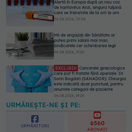
Alertă în Europa după un nou caz
de hantavirus Anzi, singura tulpină
care se transmite de la om la om
06.08.2026, 20:06
Mii de angajați din Sănătate ar
putea primi salarii mai mari.
Sindicatele cer schimbarea legii
06.08.2026, 19:26
EXCLUSIV
Cancerele ginecologice
care pot fi tratate fără operație. Dr.
Sorin Bogdan (SANADOR): Chirurgia
este indicată doar punctual, pentru
anumite categorii de paciente
06.08.2026, 19:05
URMĂREȘTE-NE ȘI PE:
EXCLUSIV
Brahiterapie vs
radioterapie externă în cancerul
ginecologic. Dr. Sorin Bogdan
6560
(SANADOR) explică diferența și
URMĂRITORI
cum acționează tratamentul
ABONAȚI