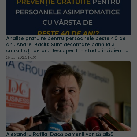
Analize gratuite pentru persoanele peste 40 de
ani. Andrei Baciu: Sunt decontate până la 3
consultații pe an. Descoperit în stadiu incipient,
cancerul poate fi tratat
18 oct 2023, 17:30
Alexandru Rafila: Dacă oamenii vor să aibă