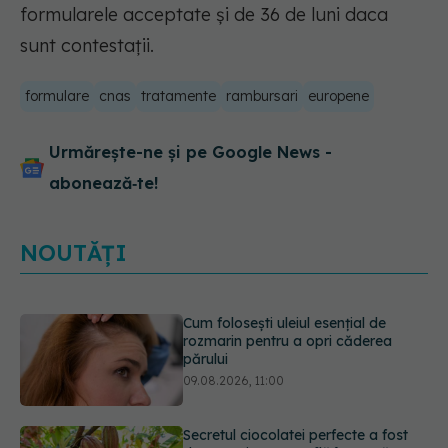
formularele acceptate şi de 36 de luni daca
sunt contestaţii.
formulare
cnas
tratamente
rambursari
europene
Urmărește-ne și pe Google News -
abonează‑te!
NOUTĂȚI
Secretul ciocolatei perfecte a fost
descoperit. Nu se află în rețetă
09.08.2026, 10:00
Plasticul pe care îl folosim zilnic,