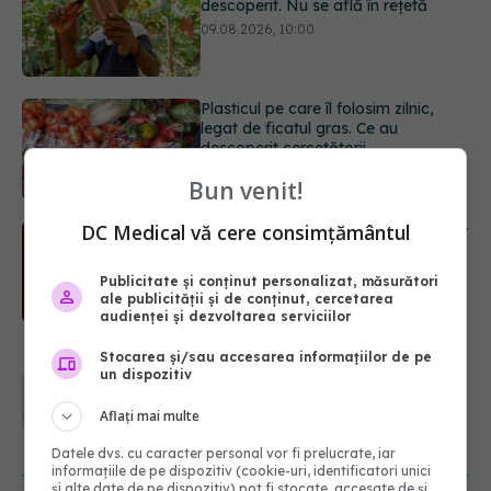
legat de ficatul gras. Ce au
descoperit cercetătorii
09.08.2026, 09:47
Simptomele infecției cu Helicobacter
pylori. Se poate trăi cu această
bacterie în stomac?
09.08.2026, 09:00
Bun venit!
DC Medical vă cere consimțământul
Transpirații nocturne: semnul ignorat
care poate ascunde probleme
serioase de sănătate
Publicitate și conținut personalizat, măsurători
08.08.2026, 20:00
ale publicității și de conținut, cercetarea
audienței și dezvoltarea serviciilor
Cum folosești uleiul esențial de
Stocarea și/sau accesarea informațiilor de pe
rozmarin pentru a opri căderea
un dispozitiv
părului
Aflați mai multe
09.08.2026, 11:00
URMĂREȘTE-NE ȘI PE:
Datele dvs. cu caracter personal vor fi prelucrate, iar
informațiile de pe dispozitiv (cookie-uri, identificatori unici
și alte date de pe dispozitiv) pot fi stocate, accesate de și