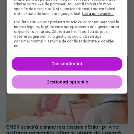
trimise către 224 de parteneri sau pot fi folosite în mod
6560
specific de acest site. Noi și partenerii noștri putem folosi
URMĂRITORI
date exacte de localizare geografică.
Lista partenerilor.
ABONAȚI
Unii furnizori vă pot prelucra datele cu caracter personal în
interes legitim, față de care puteți obiecta prin gestionarea
opțiunilor de mai jos. Căutați un link în partea de jos a
365
1401
acestei pagini pentru a gestiona sau a vă retrage
URMĂRITORI
URMĂRITORI
consimțământul în setările de confidențialitate și cookie-
uri.
ARTICOLE SIMILARE
Consimțământ
Gestionați opțiunile
CMSR solicită eliminarea discriminărilor privind
tratarea pacienților aflați în situații de urgență