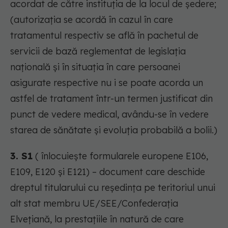
acordat de către instituţia de la locul de şedere;
(autorizaţia se acordă în cazul în care
tratamentul respectiv se află în pachetul de
servicii de bază reglementat de legislaţia
naţională şi în situaţia în care persoanei
asigurate respective nu i se poate acorda un
astfel de tratament într-un termen justificat din
punct de vedere medical, avându-se în vedere
starea de sănătate şi evoluţia probabilă a bolii.)
3. S1
( înlocuieşte formularele europene E106,
E109, E120 şi E121) – document care deschide
dreptul titularului cu reşedinţa pe teritoriul unui
alt stat membru UE/SEE/Confederaţia
Elveţiană, la prestaţiile în natură de care