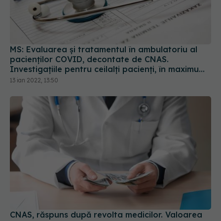
MS: Evaluarea și tratamentul în ambulatoriu al
pacienților COVID, decontate de CNAS.
Investigațiile pentru ceilalți pacienți, în maximum
5 zile
13 ian 2022, 13:50
CNAS, răspuns după revolta medicilor. Valoarea