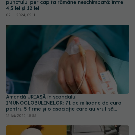
punctului per capita rămâne neschimbată: între
4,5 lei și 12 lei
02 iul 2024, 09:11
Amendă URIAȘĂ în scandalul
IMUNOGLOBULINELOR: 71 de milioane de euro
pentru 5 firme și o asociație care au vrut să
forțeze statul să scoată taxa clawback
15 feb 2022, 18:55