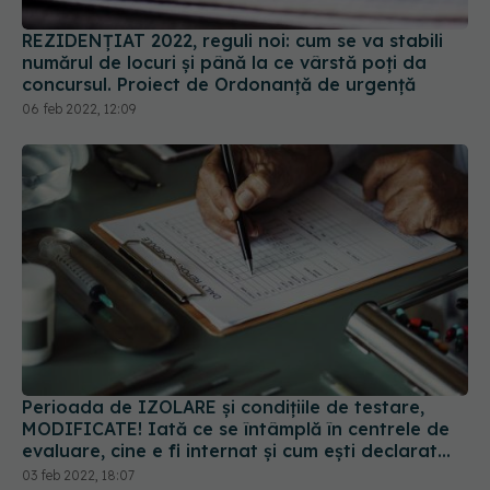
REZIDENȚIAT 2022, reguli noi: cum se va stabili
numărul de locuri și până la ce vârstă poți da
concursul. Proiect de Ordonanță de urgență
06 feb 2022, 12:09
Perioada de IZOLARE și condițiile de testare,
MODIFICATE! Iată ce se întâmplă în centrele de
evaluare, cine e fi internat și cum ești declarat
vindecat. REGULI NOI
03 feb 2022, 18:07