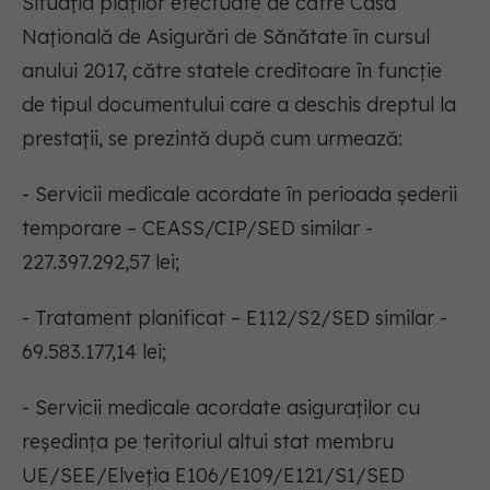
Situaţia plăţilor efectuate de către Casa
Naţională de Asigurări de Sănătate în cursul
anului 2017, către statele creditoare în funcţie
de tipul documentului care a deschis dreptul la
prestaţii, se prezintă după cum urmează:
- Servicii medicale acordate în perioada şederii
temporare – CEASS/CIP/SED similar -
227.397.292,57 lei;
- Tratament planificat – E112/S2/SED similar -
69.583.177,14 lei;
- Servicii medicale acordate asiguraţilor cu
reşedinţa pe teritoriul altui stat membru
UE/SEE/Elveţia E106/E109/E121/S1/SED