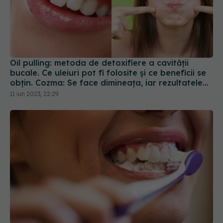
Oil pulling: metoda de detoxifiere a cavității
bucale. Ce uleiuri pot fi folosite și ce beneficii se
obțin. Cozma: Se face dimineața, iar rezultatele
se văd în 4-6 săptămâni
11 iun 2023, 22:29