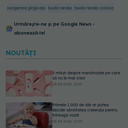
sangerare gingivala
boala renala
boala renala cronica
Urmărește-ne și pe Google News -
abonează‑te!
NOUTĂȚI
Primele 1.000 de zile ar putea
decide sănătatea creierului pentru
întreaga viață
08.08.2026, 12:00
Analiza de sânge AST (SGOT): ce
înseamnă rezultatele și când sunt un
semnal de alarmă
08.08.2026, 11:00