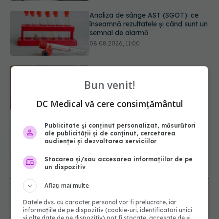
Trucul simplu de vară care te
răcorește după duș. De ce este bine
să nu te ștergi imediat
08.08.2026, 10:37
Fereastra alimentară de opt ore ar
putea ajuta creierul femeilor de
Bun venit!
peste 50 de ani
08.08.2026, 10:00
DC Medical vă cere consimțământul
5 mituri despre menstruație pe care
Publicitate și conținut personalizat, măsurători
să nu le mai crezi
ale publicității și de conținut, cercetarea
audienței și dezvoltarea serviciilor
08.08.2026, 13:00
Stocarea și/sau accesarea informațiilor de pe
URMĂREȘTE-NE ȘI PE:
un dispozitiv
Aflați mai multe
6560
Datele dvs. cu caracter personal vor fi prelucrate, iar
URMĂRITORI
ABONAȚI
informațiile de pe dispozitiv (cookie-uri, identificatori unici
și alte date de pe dispozitiv) pot fi stocate, accesate de și