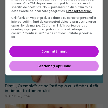
trimise către 224 de parteneri sau pot fi folosite în mod
specific de acest site. Noi și partenerii noștri putem folosi
365
1401
date exacte de localizare geografică.
Lista partenerilor.
URMĂRITORI
URMĂRITORI
Unii furnizori vă pot prelucra datele cu caracter personal în
interes legitim, față de care puteți obiecta prin gestionarea
ARTICOLE SIMILARE
opțiunilor de mai jos. Căutați un link în partea de jos a
acestei pagini pentru a gestiona sau a vă retrage
consimțământul în setările de confidențialitate și cookie-
uri.
Consimțământ
Gestionați opțiunile
Dinții „Ozempic”: ce se întâmplă cu zâmbetul tău
în timpul tratamentului
05 iun 2026, 13:54