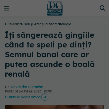
DCMedical
›
Boli și Afecțiuni
›
Stomatologie
Îți sângerează gingiile
când te speli pe dinți?
Semnul banal care ar
putea ascunde o boală
renală
De
Alexandra Curtache
Publicat pe 04 iul 2026, 18:00
Distribuie acest articol