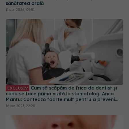
sănătatea orală
11 apr 2026, 09:51
Cum să scăpăm de frica de dentist și
EXCLUSIV
când se face prima vizită la stomatolog. Anca
Mantu: Contează foarte mult pentru a preveni
cariile sau orice altă patologie
16 iun 2023, 22:20