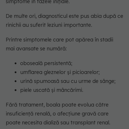
simptome în fazele inițiale.
De multe ori, diagnosticul este pus abia după ce
rinichii au suferit leziuni importante.
Printre simptomele care pot apărea în stadii
mai avansate se numără:
oboseală persistentă;
umflarea gleznelor și picioarelor;
urină spumoasă sau cu urme de sânge;
piele uscată și mâncărimi.
Fără tratament, boala poate evolua către
insuficiență renală, o afecțiune gravă care
poate necesita dializă sau transplant renal.