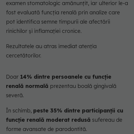
examen stomatologic amănunțit, iar ulterior le-a
fost evaluată funcția renală prin analize care
pot identifica semne timpurii ale afectării
rinichilor și inflamației cronice.
Rezultatele au atras imediat atenția
cercetătorilor.
Doar
14% dintre persoanele cu funcție
renală normală
prezentau boală gingivală
severă.
În schimb,
peste 35% dintre participanții cu
funcție renală moderat redusă
sufereau de
forme avansate de parodontită.