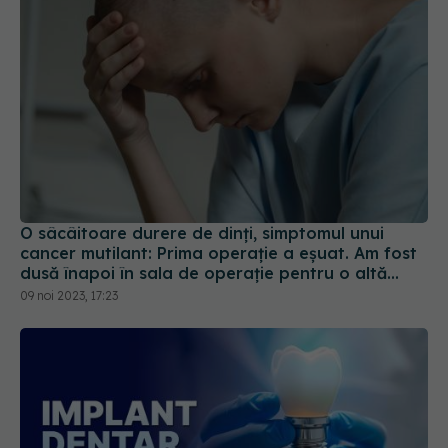
O sâcâitoare durere de dinți, simptomul unui
cancer mutilant: Prima operație a eșuat. Am fost
dusă înapoi în sala de operație pentru o altă
intervenție de 10 ore
09 noi 2023, 17:23