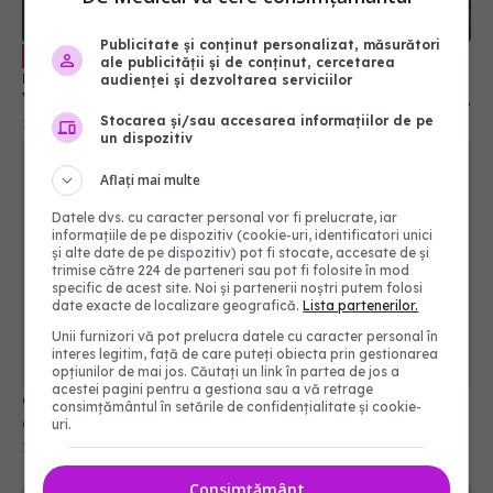
Publicitate și conținut personalizat, măsurători
Ce trebuie să știi despre asigurările
EXCLUSIV
ale publicității și de conținut, cercetarea
medicale private și abonamentele medicale.
audienței și dezvoltarea serviciilor
Valentin Ionescu: Un abonament nu acoperă mai
nimic. Vă induc în eroare
Stocarea și/sau accesarea informațiilor de pe
19 oct 2023, 11:41
un dispozitiv
Aflați mai multe
Datele dvs. cu caracter personal vor fi prelucrate, iar
informațiile de pe dispozitiv (cookie-uri, identificatori unici
și alte date de pe dispozitiv) pot fi stocate, accesate de și
trimise către 224 de parteneri sau pot fi folosite în mod
specific de acest site. Noi și partenerii noștri putem folosi
date exacte de localizare geografică.
Lista partenerilor.
Unii furnizori vă pot prelucra datele cu caracter personal în
interes legitim, față de care puteți obiecta prin gestionarea
opțiunilor de mai jos. Căutați un link în partea de jos a
acestei pagini pentru a gestiona sau a vă retrage
Cardul european de sănătate: unde e valabil și
consimțământul în setările de confidențialitate și cookie-
cum se obține. Descarcă documentul de AICI
uri.
16 iul 2023, 15:20
Consimțământ