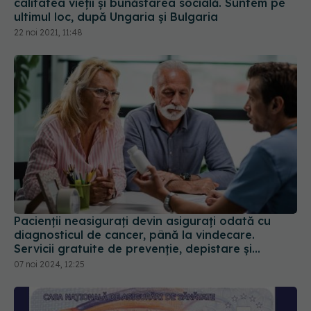
calitatea vieții și bunăstarea socială. Suntem pe
ultimul loc, după Ungaria și Bulgaria
22 noi 2021, 11:48
Pacienții neasigurați devin asigurați odată cu
diagnosticul de cancer, până la vindecare.
Servicii gratuite de prevenţie, depistare şi
confirmare a bolii
07 noi 2024, 12:25