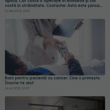
aplică. Cât costă o operație în România și cât
costă în străinătate. Costache: Asta este șansa
noastră
12 mai 2023, 23:12
Bani pentru pacienții cu cancer. Cine îi primește.
Înscrie-te aici!
24 iul 2025, 10:07