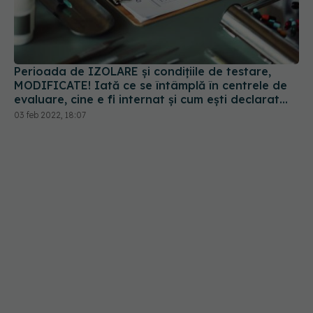
Perioada de IZOLARE și condițiile de testare,
MODIFICATE! Iată ce se întâmplă în centrele de
evaluare, cine e fi internat și cum ești declarat
vindecat. REGULI NOI
03 feb 2022, 18:07