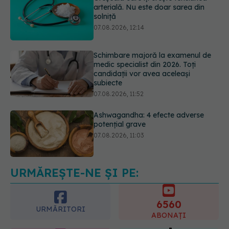
Schimbare majoră la examenul de
medic specialist din 2026. Toți
candidații vor avea aceleași
subiecte
07.08.2026, 11:52
Ashwagandha: 4 efecte adverse
potențial grave
07.08.2026, 11:03
Ți-ai mărit buzele? Cele 4 greșeli
care pot strica rezultatul după
injectarea cu acid hialuronic
07.08.2026, 13:54
URMĂREȘTE-NE ȘI PE:
6560
URMĂRITORI
ABONAȚI