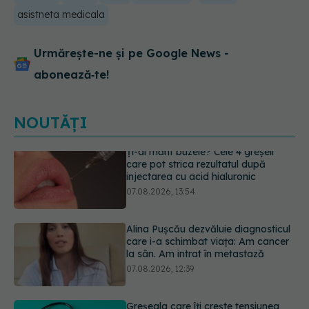
asistneta medicala
Urmărește-ne și pe Google News -
abonează‑te!
NOUTĂȚI
Alina Pușcău dezvăluie diagnosticul
care i-a schimbat viața: Am cancer
la sân. Am intrat în metastază
07.08.2026, 12:39
Greșeala care îți crește tensiunea
arterială. Nu este doar sarea din
solniță
07.08.2026, 12:14