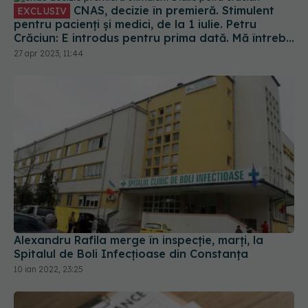
CNAS, decizie în premieră. Stimulent
EXCLUSIV
pentru pacienți și medici, de la 1 iulie. Petru
Crăciun: E introdus pentru prima dată. Mă întreb
unde eram dacă luam acest stimulent în urmă cu
27 apr 2023, 11:44
10 ani
Alexandru Rafila merge în inspecție, marți, la
Spitalul de Boli Infecțioase din Constanța
10 ian 2022, 23:25