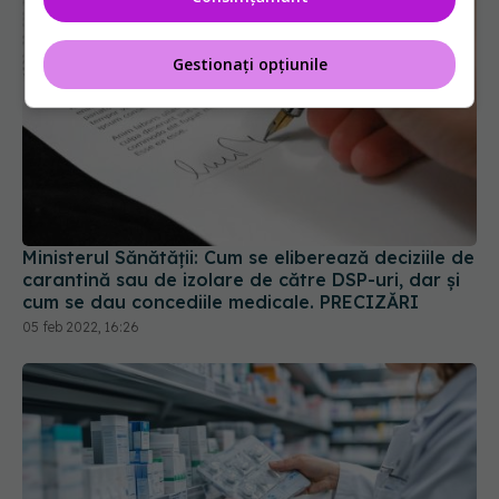
Gestionați opțiunile
Ministerul Sănătății: Cum se eliberează deciziile de
carantină sau de izolare de către DSP-uri, dar și
cum se dau concediile medicale. PRECIZĂRI
05 feb 2022, 16:26