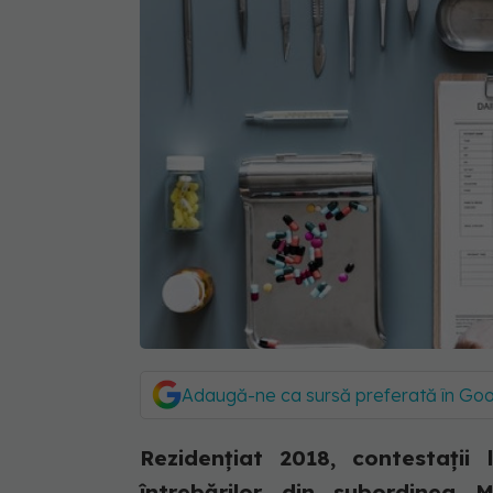
Adaugă-ne ca sursă preferată în Go
Rezidențiat 2018, contestații
întrebărilor din subordinea M