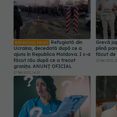
Refugiată din
Grevă jap
BREAKING NEWS
Ucraina, decedată după ce a
plină pan
ajuns în Republica Moldova. I s-a
făcut d
făcut rău după ce a trecut
22 dec 2021, 1
granița. ANUNȚ OFICIAL
27 feb 2022, 14:10