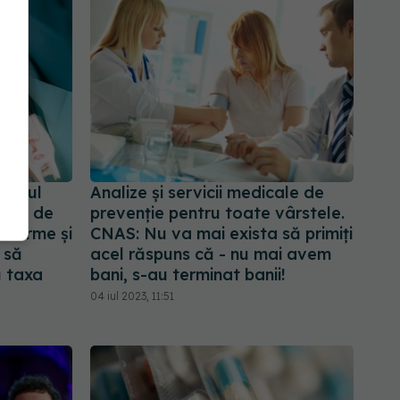
dalul
Analize și servicii medicale de
 71 de
prevenţie pentru toate vârstele.
5 firme și
CNAS: Nu va mai exista să primiți
 să
acel răspuns că - nu mai avem
ă taxa
bani, s-au terminat banii!
04 iul 2023, 11:51