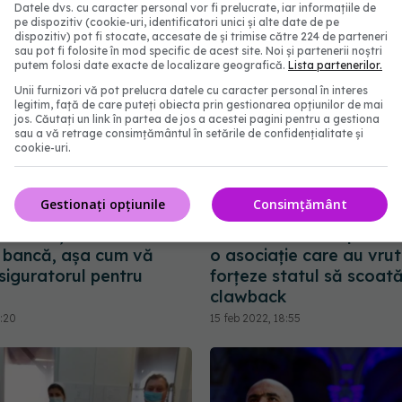
Datele dvs. cu caracter personal vor fi prelucrate, iar informațiile de
pe dispozitiv (cookie-uri, identificatori unici și alte date de pe
dispozitiv) pot fi stocate, accesate de și trimise către 224 de parteneri
sau pot fi folosite în mod specific de acest site. Noi și partenerii noștri
putem folosi date exacte de localizare geografică.
Lista partenerilor.
Unii furnizori vă pot prelucra datele cu caracter personal în interes
legitim, față de care puteți obiecta prin gestionarea opțiunilor de mai
jos. Căutați un link în partea de jos a acestei pagini pentru a gestiona
sau a vă retrage consimțământul în setările de confidențialitate și
cookie-uri.
Cum să ne alegem
Amendă URIAȘĂ în scan
Gestionați opțiunile
Consimțământ
rul medical privat.
IMUNOGLOBULINELOR:
Năsui: Așa cum vă
milioane de euro pentru 
o bancă, așa cum vă
o asociație care au vrut
siguratorul pentru
forțeze statul să scoat
clawback
2:20
15 feb 2022, 18:55