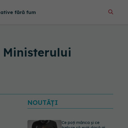
native fără fum
a Ministerului
NOUTĂȚI
Ce poți mânca și ce
trebuie să eviți dacă ai