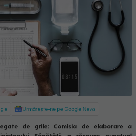
ogle
Urmărește-ne pe Google News
 legate de grile: Comisia de elaborare a
inisterului Sănătății a răspuns punctual