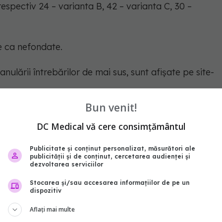
 respectiv 24 – varianta B, 42 – varianta C, 30 –
se ca nefondate.
nulării întrebărilor de mai sus, sunt afișate pe site-
.
Bun venit!
 de prezentare pentru repartiția candidaților pe
DC Medical vă cere consimțământul
fi afișate ulterior pe site-ul concursului
AICI
.
Publicitate și conținut personalizat, măsurători ale
estatii
comisia
elaborare
intrebari
publicității și de conținut, cercetarea audienței și
dezvoltarea serviciilor
abonează‑te!
Stocarea și/sau accesarea informațiilor de pe un
dispozitiv
Aflați mai multe