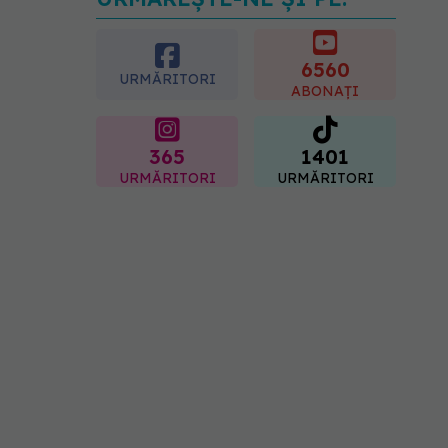
Dieta care poate crește
brusc colesterolul. Cine
este mai expus
6560
07.08.2026, 17:22
URMĂRITORI
ABONAȚI
365
1401
URMĂRITORI
URMĂRITORI