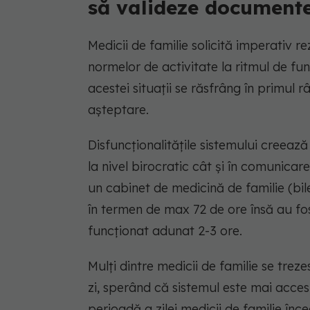
să valideze documente
Medicii de familie solicită imperativ 
normelor de activitate la ritmul de fu
acestei situații se răsfrâng în primul 
așteptare.
Disfuncționalitățile sistemului creeaz
la nivel birocratic cât și în comunica
un cabinet de medicină de familie (bile
în termen de max 72 de ore însă au fost
funcționat adunat 2-3 ore.
Mulți dintre medicii de familie se tr
zi, sperând că sistemul este mai accesi
perioadă a zilei medicii de familie în