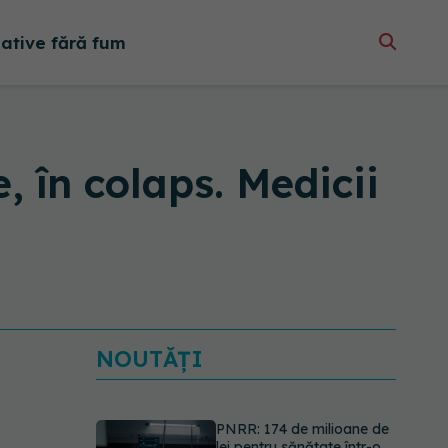
native fără fum
, în colaps. Medicii
NOUTĂȚI
PNRR: 174 de milioane de
lei pentru sănătate într-o