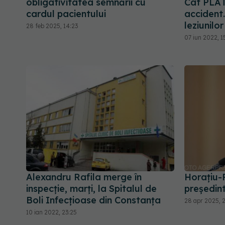
obligativitatea semnării cu
Cât PLĂT
cardul pacientului
accident.
leziunil
28 feb 2025, 14:23
07 iun 2022, 1
Alexandru Rafila merge în
Horaţiu-
inspecție, marți, la Spitalul de
președin
Boli Infecțioase din Constanța
28 apr 2025, 
10 ian 2022, 23:25