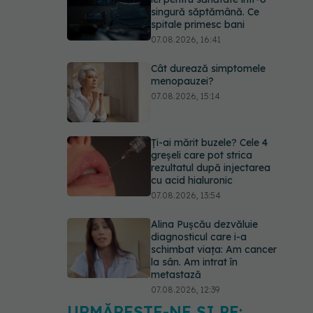
singură săptămână. Ce
spitale primesc bani
07.08.2026, 16:41
Cât durează simptomele
menopauzei?
07.08.2026, 15:14
Ți-ai mărit buzele? Cele 4
greșeli care pot strica
rezultatul după injectarea
cu acid hialuronic
07.08.2026, 13:54
Alina Pușcău dezvăluie
diagnosticul care i-a
schimbat viața: Am cancer
la sân. Am intrat în
metastază
07.08.2026, 12:39
URMĂREȘTE-NE ȘI PE: