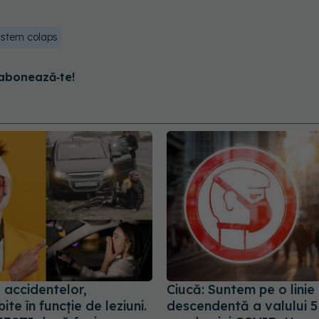
istem colaps
abonează‑te!
 accidentelor,
Ciucă: Suntem pe o linie
te în funcție de leziuni.
descendentă a valului 5