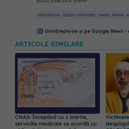
Birou Executiv SNMF
nemultumiri
sistem informatic
medic famile
s
Urmărește-ne și pe Google News - 
ARTICOLE SIMILARE
CNAS: Începând cu 1 martie,
Victimele
serviciile medicale se acordă cu
despăgubi