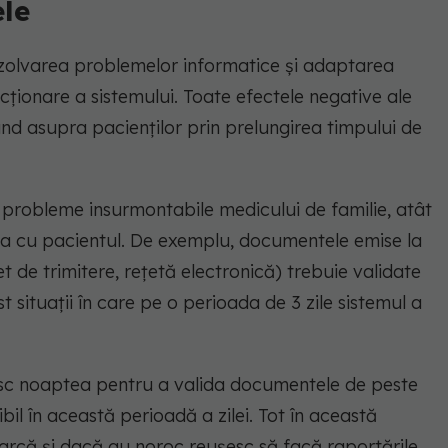
le
rezolvarea problemelor informatice și adaptarea
ncționare a sistemului. Toate efectele negative ale
rând asupra pacienților prin prelungirea timpului de
ă probleme insurmontabile medicului de familie, atât
rea cu pacientul. De exemplu, documentele emise la
t de trimitere, rețetă electronică) trebuie validate
 situații în care pe o perioada de 3 zile sistemul a
ezesc noaptea pentru a valida documentele de peste
bil în această perioadă a zilei. Tot în această
cearcă și dacă au noroc reușesc să facă raportările