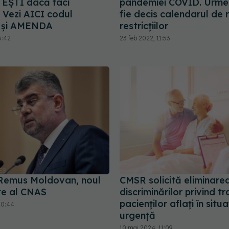
EȘTI dacă faci
pandemiei COVID. Urme
 Vezi AICI codul
fie decis calendarul de r
or și AMENDA
restricțiilor
5:42
23 feb 2022, 11:53
Remus Moldovan, noul
CMSR solicită eliminare
te al CNAS
discriminărilor privind t
pacienților aflați în situa
20:44
urgență
10 mai 2024, 11:09