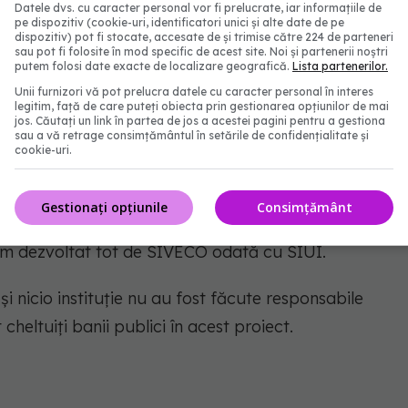
 Cardului National de Asigurări Sociale de Sănătate
Datele dvs. cu caracter personal vor fi prelucrate, iar informațiile de
pe dispozitiv (cookie-uri, identificatori unici și alte date de pe
i fără (TVA) și a fost implementat de HP Romania și
dispozitiv) pot fi stocate, accesate de și trimise către 224 de parteneri
sau pot fi folosite în mod specific de acest site. Noi și partenerii noștri
ontractant pe SIVECO Romania; contractul a fost
putem folosi date exacte de localizare geografică.
Lista partenerilor.
Unii furnizori vă pot prelucra datele cu caracter personal în interes
legitim, față de care puteți obiecta prin gestionarea opțiunilor de mai
jos. Căutați un link în partea de jos a acestei pagini pentru a gestiona
ntarea prescripției electronice (SIPE), în valoare de
sau a vă retrage consimțământul în setările de confidențialitate și
cookie-uri.
t atribuit în 2012 către HP România.
 milioane de lei, fără TVA, pe un contract în care
Gestionați opțiunile
Consimțământ
a și suportul tehnic pentru softul care integrează
istem dezvoltat tot de SIVECO odată cu SIUI.
 nicio instituție nu au fost făcute responsabile
cheltuiți banii publici în acest proiect.