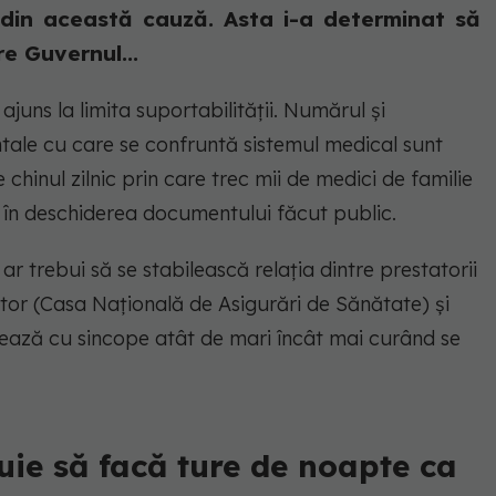
 din această cauză. Asta i-a determinat să
e Guvernul...
ajuns la limita suportabilității. Numărul și
le cu care se confruntă sistemul medical sunt
 chinul zilnic prin care trec mii de medici de familie
ă în deschiderea documentului făcut public.
r trebui să se stabilească relația dintre prestatorii
rător (Casa Națională de Asigurări de Sănătate) și
ează cu sincope atât de mari încât mai curând se
buie să facă ture de noapte ca