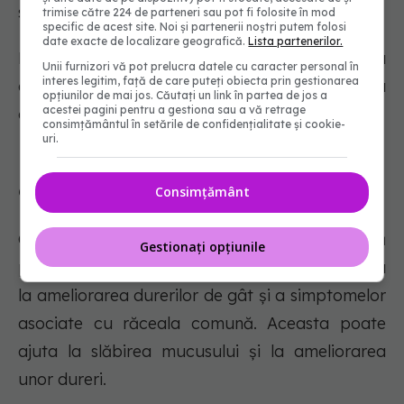
suplimentare.
trimise către 224 de parteneri sau pot fi folosite în mod
specific de acest site. Noi și partenerii noștri putem folosi
date exacte de localizare geografică.
Lista partenerilor.
Rădăcina de nalbă este disponibilă pentru
Unii furnizori vă pot prelucra datele cu caracter personal în
interes legitim, față de care puteți obiecta prin gestionarea
achiziționare în magazinele de sănătate sau
opțiunilor de mai jos. Căutați un link în partea de jos a
acestei pagini pentru a gestiona sau a vă retrage
online.
consimțământul în setările de confidențialitate și cookie-
uri.
6. Gargară cu apă sărată
Consimțământ
Oamenii au folosit gargară cu apă sărată
Gestionați opțiunile
pentru o lungă perioadă de timp pentru a ajuta
la ameliorarea durerilor de gât și a simptomelor
asociate cu răceala comună. Aceasta poate
ajuta la slăbirea mucusului și la ameliorarea
unor dureri.