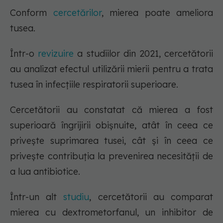
Conform
cercetărilor
, mierea poate ameliora
tusea.
Într-o
revizuire
a studiilor din 2021, cercetătorii
au analizat efectul utilizării mierii pentru a trata
tusea în infecțiile respiratorii superioare.
Cercetătorii au constatat că mierea a fost
superioară îngrijirii obișnuite, atât în ceea ce
privește suprimarea tusei, cât și în ceea ce
privește contribuția la prevenirea necesității de
a lua antibiotice.
Într-un alt
studiu
, cercetătorii au comparat
mierea cu dextrometorfanul, un inhibitor de