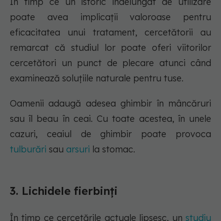
În timp ce un istoric îndelungat de utilizare
poate avea implicații valoroase pentru
eficacitatea unui tratament, cercetătorii au
remarcat că studiul lor poate oferi viitorilor
cercetători un punct de plecare atunci când
examinează soluțiile naturale pentru tuse.
Oamenii adaugă adesea ghimbir în mâncăruri
sau îl beau în ceai. Cu toate acestea, în unele
cazuri, ceaiul de ghimbir poate provoca
tulburări
sau
arsuri
la stomac.
3. Lichidele fierbinți
În timp ce cercetările actuale lipsesc, un
studiu