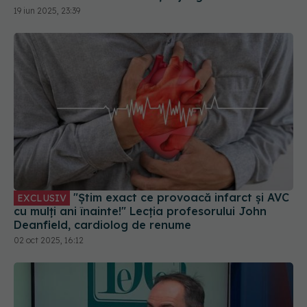
19 iun 2025, 23:39
"Știm exact ce provoacă infarct și AVC
EXCLUSIV
cu mulți ani înainte!" Lecția profesorului John
Deanfield, cardiolog de renume
02 oct 2025, 16:12