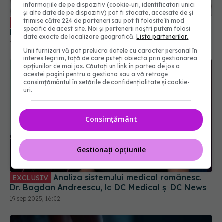
informațiile de pe dispozitiv (cookie-uri, identificatori unici
și alte date de pe dispozitiv) pot fi stocate, accesate de și
Tratamentul pentru boala varicoasă.
trimise către 224 de parteneri sau pot fi folosite în mod
EXCLUSIV
specific de acest site. Noi și partenerii noștri putem folosi
Dr. Anca Chitic: Se injectează această substanță
date exacte de localizare geografică.
Lista partenerilor.
16 iun 2025, 10:01
Unii furnizori vă pot prelucra datele cu caracter personal în
interes legitim, față de care puteți obiecta prin gestionarea
opțiunilor de mai jos. Căutați un link în partea de jos a
acestei pagini pentru a gestiona sau a vă retrage
consimțământul în setările de confidențialitate și cookie-
uri.
Consimțământ
Gestionați opțiunile
Analiza sistemului medical românesc.
EXCLUSIV
Dr. Bogdan Andreescu, la DC Medical și DC News
19 sep 2025, 16:02