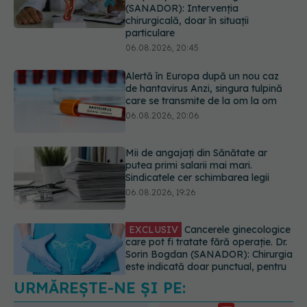
particulare
06.08.2026, 20:45
Alertă în Europa după un nou caz
de hantavirus Anzi, singura tulpină
care se transmite de la om la om
06.08.2026, 20:06
Mii de angajați din Sănătate ar
putea primi salarii mai mari.
Sindicatele cer schimbarea legii
06.08.2026, 19:26
EXCLUSIV
Cancerele ginecologice
care pot fi tratate fără operație. Dr.
Sorin Bogdan (SANADOR): Chirurgia
este indicată doar punctual, pentru
anumite categorii de paciente
06.08.2026, 19:05
URMĂREȘTE-NE ȘI PE:
EXCLUSIV
Brahiterapie vs
radioterapie externă în cancerul