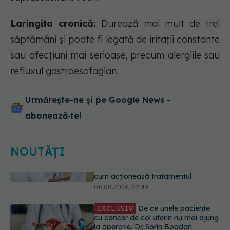
Laringita cronică:
Durează mai mult de trei
săptămâni și poate fi legată de iritații constante
sau afecțiuni mai serioase, precum alergiile sau
refluxul gastroesofagian.
Urmărește-ne și pe Google News -
abonează‑te!
NOUTĂȚI
EXCLUSIV
De ce unele paciente
cu cancer de col uterin nu mai ajung
la operație. Dr. Sorin Bogdan
(SANADOR): Intervenția
chirurgicală, doar în situații