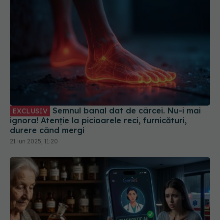
Semnul banal dat de cârcei. Nu-i mai
EXCLUSIV
ignora! Atenție la picioarele reci, furnicături,
durere când mergi
21 iun 2025, 11:20