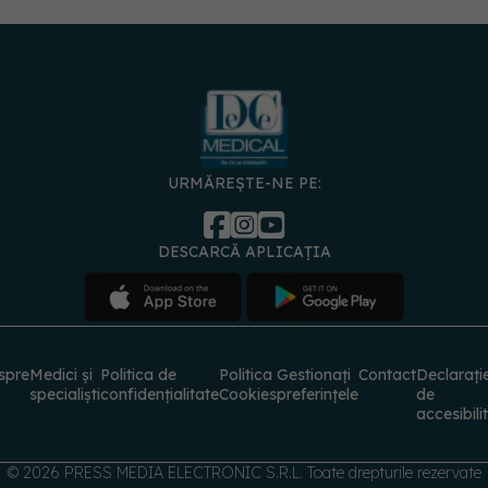
URMĂREȘTE-NE PE:
DESCARCĂ APLICAȚIA
spre
Medici și
Politica de
Politica
Gestionați
Contact
Declarați
specialiști
confidențialitate
Cookies
preferințele
de
accesibili
© 2026 PRESS MEDIA ELECTRONIC S.R.L. Toate drepturile rezervate