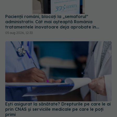
Pacienții români, blocați la „semaforul”
administrativ. Cât mai așteaptă România
tratamentele inovatoare deja aprobate în
Europa
05 aug 2026, 12:33
Ești asigurat la sănătate? Drepturile pe care le ai
prin CNAS și serviciile medicale pe care le poți
primi