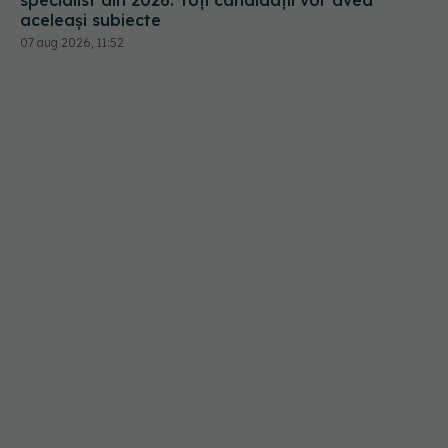
specialist din 2026. Toți candidații vor avea
aceleași subiecte
07 aug 2026, 11:52