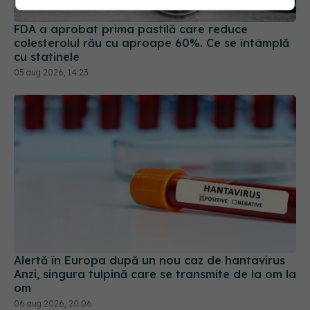
FDA a aprobat prima pastilă care reduce
colesterolul rău cu aproape 60%. Ce se întâmplă
cu statinele
05 aug 2026, 14:23
Alertă în Europa după un nou caz de hantavirus
Anzi, singura tulpină care se transmite de la om la
om
06 aug 2026, 20:06