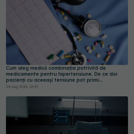
Cum aleg medicii combinația potrivită de
medicamente pentru hipertensiune. De ce doi
pacienți cu aceeași tensiune pot primi
tratamente diferite
06 aug 2026, 16:19