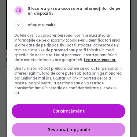
Stocarea și/sau accesarea informațiilor de pe
un dispozitiv
Aflați mai multe
Datele dvs. cu caracter personal vor fi prelucrate, iar
informațiile de pe dispozitiv (cookie-uri, identificatori unici
și alte date de pe dispozitiv) pot fi stocate, accesate de și
trimise către 224 de parteneri sau pot fi folosite în mod
Colebil și Panzcebil, blocate la vânzare în
specific de acest site. Noi și partenerii noștri putem folosi
România. Anunțul făcut de Biofarm
date exacte de localizare geografică.
Lista partenerilor.
04 aug 2026, 19:47
Unii furnizori vă pot prelucra datele cu caracter personal în
interes legitim, față de care puteți obiecta prin gestionarea
opțiunilor de mai jos. Căutați un link în partea de jos a
acestei pagini pentru a gestiona sau a vă retrage
consimțământul în setările de confidențialitate și cookie-
uri.
Consimțământ
Gestionați opțiunile