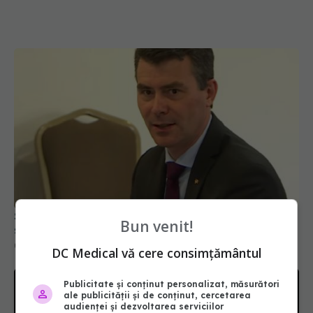
Șeful CNAS, mesaj după revolta radiologilor: În
Bun venit!
sănătate, timpul se măsoară în șanse la viață
04 aug 2026, 10:10
DC Medical vă cere consimțământul
Publicitate și conținut personalizat, măsurători
ale publicității și de conținut, cercetarea
audienței și dezvoltarea serviciilor