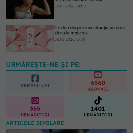
5 mituri despre menstruație pe care
să nu le mai crezi
08.08.2026, 13:00
Medicamentul folosit de peste 60 de
ani care acționează într-un loc
neașteptat
08.08.2026, 16:00
URMĂREȘTE-NE ȘI PE:
6560
URMĂRITORI
ABONAȚI
365
1401
URMĂRITORI
URMĂRITORI
ARTICOLE SIMILARE