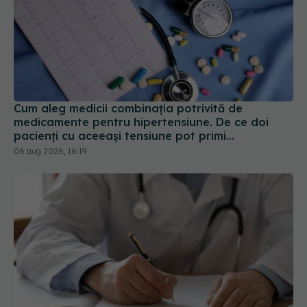
Cum aleg medicii combinația potrivită de
medicamente pentru hipertensiune. De ce doi
pacienți cu aceeași tensiune pot primi
tratamente diferite
06 aug 2026, 16:19