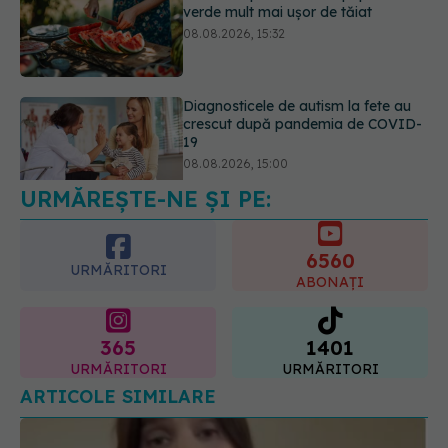
crescut după pandemia de COVID-
19
08.08.2026, 15:00
Microplasticele pot traversa bariera
placentară și modifica hormonii
08.08.2026, 18:00
URMĂREȘTE-NE ȘI PE:
6560
URMĂRITORI
ABONAȚI
365
1401
URMĂRITORI
URMĂRITORI
ARTICOLE SIMILARE