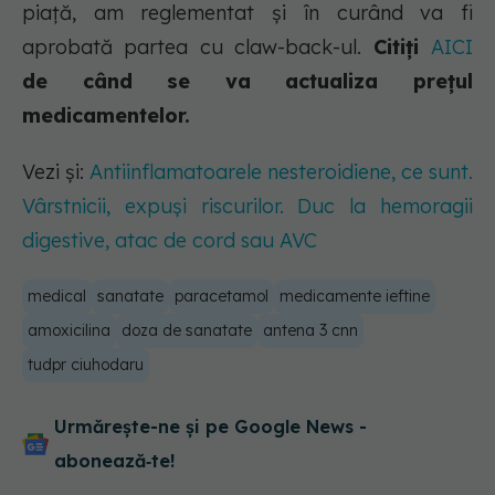
piață, am reglementat și în curând va fi
aprobată partea cu claw-back-ul.
Citiți
AICI
de când se va actualiza prețul
medicamentelor.
Vezi și:
Antiinflamatoarele nesteroidiene, ce sunt.
Vârstnicii, expuși riscurilor. Duc la hemoragii
digestive, atac de cord sau AVC
medical
sanatate
paracetamol
medicamente ieftine
amoxicilina
doza de sanatate
antena 3 cnn
tudpr ciuhodaru
Urmărește-ne și pe Google News -
abonează‑te!