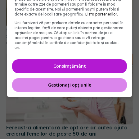
trimise către 224 de parteneri sau pot fi folosite în mod
specific de acest site. Noi și partenerii noștri putem folosi
date exacte de localizare geografică.
Lista partenerilor.
Unii furnizori vă pot prelucra datele cu caracter personal în
interes legitim, față de care puteți obiecta prin gestionarea
Șeful CNAS, mesaj după revolta radiologilor: În
opțiunilor de mai jos. Căutați un link în partea de jos a
sănătate, timpul se măsoară în șanse la viață
acestei pagini pentru a gestiona sau a vă retrage
consimțământul în setările de confidențialitate și cookie-
04 aug 2026, 10:10
uri.
Consimțământ
Gestionați opțiunile
Fereastra alimentară de opt ore ar putea ajuta
creierul femeilor de peste 50 de ani