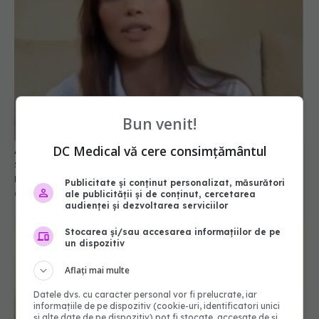
Bun venit!
Alina Pușcău dezvăluie diagnosticul care i-a
DC Medical vă cere consimțământul
schimbat viața: Am cancer la sân. Am intrat în
metastază
Publicitate și conținut personalizat, măsurători
07 aug 2026, 12:39
ale publicității și de conținut, cercetarea
audienței și dezvoltarea serviciilor
Stocarea și/sau accesarea informațiilor de pe
un dispozitiv
Aflați mai multe
Datele dvs. cu caracter personal vor fi prelucrate, iar
informațiile de pe dispozitiv (cookie-uri, identificatori unici
și alte date de pe dispozitiv) pot fi stocate, accesate de și