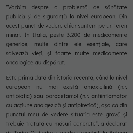
”Vorbim despre o problemă de sănătate
publică și de siguranță la nivel european. Din
acest punct de vedere chiar suntem pe un teren
minat. În Italia, peste 3.200 de medicamente
generice, multe dintre ele esențiale, care
salvează vieți, și foarte multe medicamente
oncologice au dispărut.
Este prima dată din istoria recentă, când la nivel
european nu mai există amoxicilină (n.r.
antibiotic) sau paracetamol (n.r. antiinflamator
cu acțiune analgezică și antipiretică), așa că din
punctul meu de vedere situația este gravă și
trebuie tratată cu măsuri concrete”, a declarat
dr. Tudor Ciuhodaru, medic urgentist, la Antena